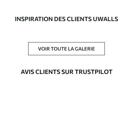
composée à 100 % de coton.
Auteur
Studio de design Uwalls
INSPIRATION DES CLIENTS UWALLS
Numéro d'article
s35797
En outre
Possibilité d'ajouter un vernis
VOIR TOUTE LA GALERIE
protecteur pour renforcer la durabilité
du tableau.
AVIS CLIENTS SUR TRUSTPILOT
Matériaux disponibles
Standard
Fourgon
23
.00
€
Premium
Fourgon
29
.00
€