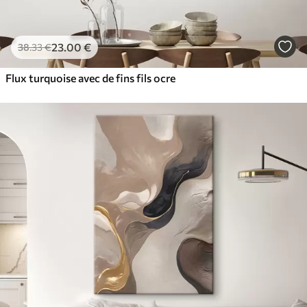
23
.00
€
38
.33
€
Flux turquoise avec de fins fils ocre