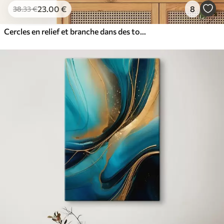
23
.00
€
8
38
.33
€
Cercles en relief et branche dans des tons neutres chauds