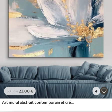
23
.00
€
4
38
.33
€
Art mural abstrait contemporain et créatif