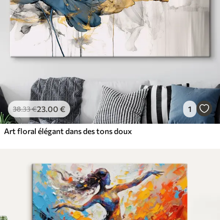
23
.00
€
1
38
.33
€
Art floral élégant dans des tons doux