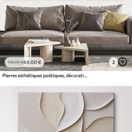
69
.00
€
2
114
.99
€
Pierres esthétiques poétiques, décoration intérieure, éclairage naturel