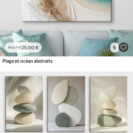
25
.00
€
5
41
.67
€
Plage et océan abstraits