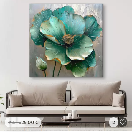
25
.00
€
2
41
.67
€