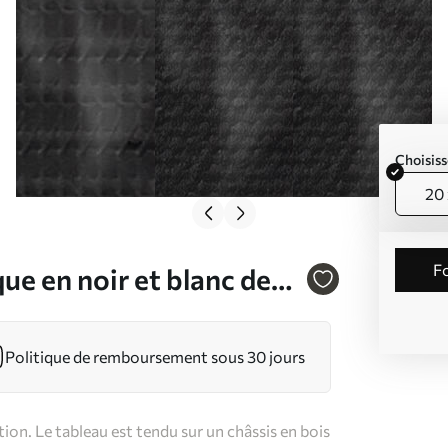
Choisiss
20 
ue en noir et blanc de
 s26122
Politique de remboursement sous 30 jours
on. Le tableau est tendu sur un châssis en bois