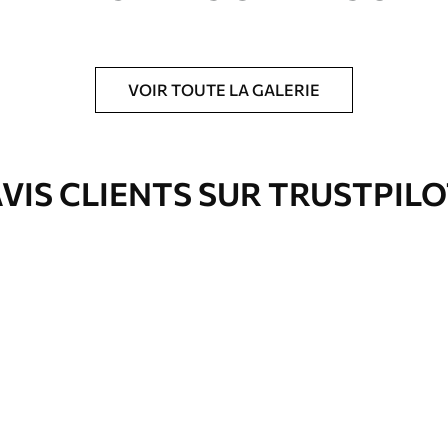
VOIR TOUTE LA GALERIE
is protecteur pour renforcer la durabilité du
VIS CLIENTS SUR TRUSTPIL
Eco-Premium
Fourgon
36
.00
€