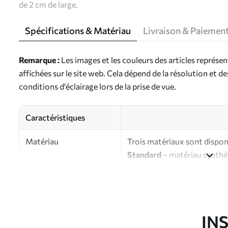
de 2 cm de large.
Spécifications & Matériau
Livraison & Paiemen
Remarque :
Les images et les couleurs des articles représe
affichées sur le site web. Cela dépend de la résolution et d
conditions d'éclairage lors de la prise de vue.
Caractéristiques
Matériau
Trois matériaux sont disponi
Standard
– matériau synthét
finition brillante.
Premium
- matériau mat à l’
d’artiste.
Eco-Premium
- toile de ha
IN