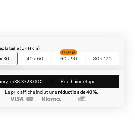
ez la taille (L × H cm)
FRAPPER
x 30
40 x 60
60 x 90
80 x 120
Fourgon
38
.33
23
.00
€
Prochaine étape
Le prix affiché inclut une
réduction de 40%
.