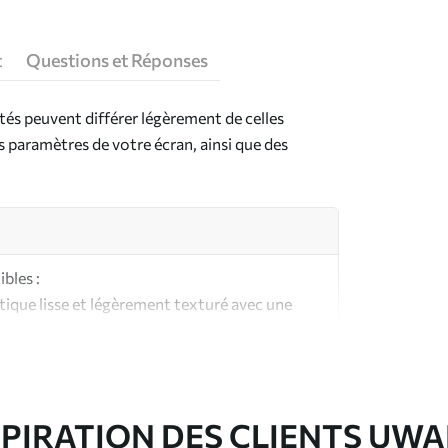
t
Questions et Réponses
ntés peuvent différer légèrement de celles
es paramètres de votre écran, ainsi que des
bles :
ique lisse et légèrement texturé avec une
aspect et au toucher similaires à une toile
ute qualité composée à 100 % de coton.
SPIRATION DES CLIENTS UWA