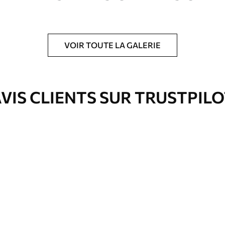
VOIR TOUTE LA GALERIE
is protecteur pour renforcer la durabilité du
VIS CLIENTS SUR TRUSTPIL
Eco-Premium
Fourgon
36
.00
€