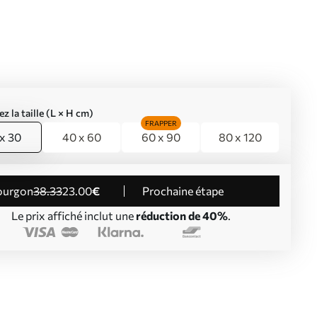
ez la taille (L × H cm)
FRAPPER
x 30
40 x 60
60 x 90
80 x 120
Fourgon
38
.33
23
.00
€
Prochaine étape
Le prix affiché inclut une
réduction de 40%
.