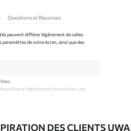
t
Questions et Réponses
ntés peuvent différer légèrement de celles
es paramètres de votre écran, ainsi que des
bles :
ique lisse et légèrement texturé avec une
aspect et au toucher similaires à une toile
ute qualité composée à 100 % de coton.
SPIRATION DES CLIENTS UWA