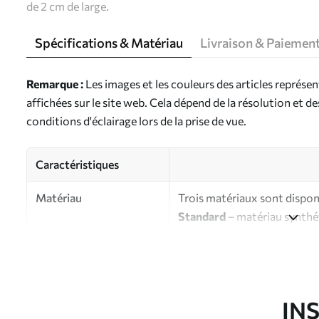
de 2 cm de large.
Spécifications & Matériau
Livraison & Paiemen
Remarque :
Les images et les couleurs des articles représe
affichées sur le site web. Cela dépend de la résolution et d
conditions d'éclairage lors de la prise de vue.
Caractéristiques
Matériau
Trois matériaux sont disponi
Standard
– matériau synthét
finition brillante.
Premium
- matériau mat à l’
d’artiste.
Eco-Premium
- toile de ha
IN