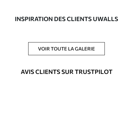
composée à 100 % de coton.
Auteur
Studio de design Uwalls
INSPIRATION DES CLIENTS UWALLS
Numéro d'article
s16795
En outre
Possibilité d'ajouter un vernis
VOIR TOUTE LA GALERIE
protecteur pour renforcer la durabilité
du tableau.
AVIS CLIENTS SUR TRUSTPILOT
Matériaux disponibles
Standard
Fourgon
23
.00
€
Premium
Fourgon
29
.00
€