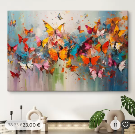
23
.00
€
11
38
.33
€