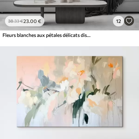
23
.00
€
12
38
.33
€
Fleurs blanches aux pétales délicats disposées dans un joli motif floral sur un fond clair