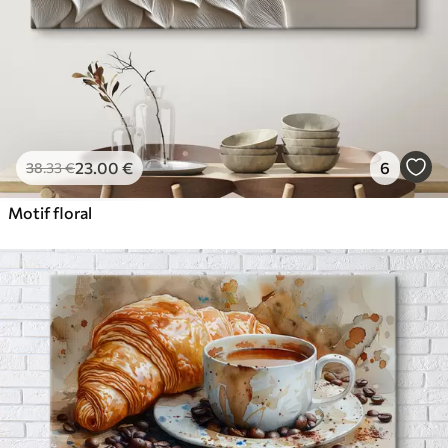
23
.00
€
6
38
.33
€
Motif floral