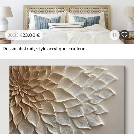
23
.00
€
11
38
.33
€
Dessin abstrait, style acrylique, couleurs douces et naturelles