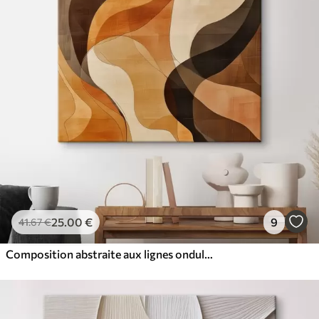
25
.00
€
9
41
.67
€
Composition abstraite aux lignes ondulées dynamiques, dans une palette de tons brun terre cuite