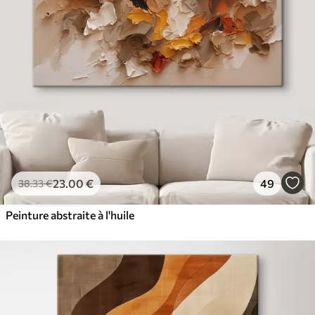
23
.00
€
49
38
.33
€
Peinture abstraite à l'huile