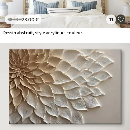
23
.00
€
11
38
.33
€
Dessin abstrait, style acrylique, couleurs douces et naturelles