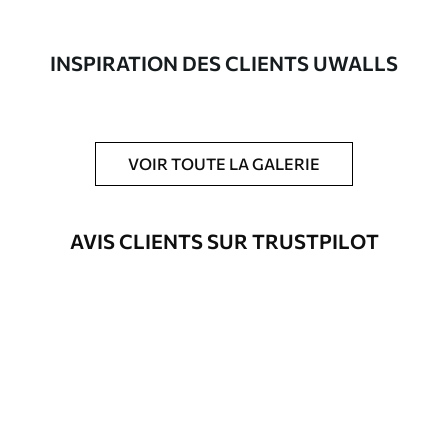
composée à 100 % de coton.
Auteur
Studio de design Uwalls
INSPIRATION DES CLIENTS UWALLS
Numéro d'article
s34825
En outre
Possibilité d'ajouter un vernis
VOIR TOUTE LA GALERIE
protecteur pour renforcer la durabilité
du tableau.
AVIS CLIENTS SUR TRUSTPILOT
Matériaux disponibles
Standard
Fourgon
23
.00
€
Premium
Fourgon
29
.00
€