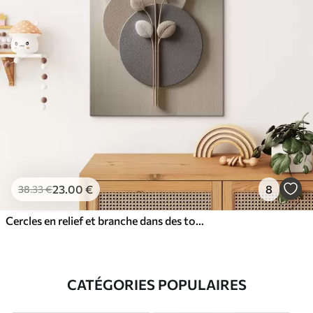
23
.00
€
8
38
.33
€
Cercles en relief et branche dans des tons neutres chauds
CATÉGORIES POPULAIRES