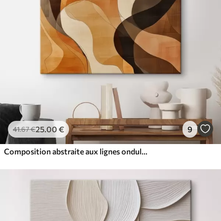
25
.00
€
9
41
.67
€
Composition abstraite aux lignes ondulées dynamiques, dans une palette de tons brun terre cuite