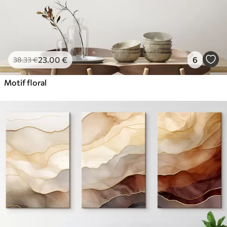
23
.00
€
6
38
.33
€
Motif floral