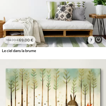
69
.00
€
7
114
.99
€
Le ciel dans la brume