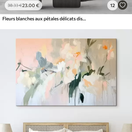
23
.00
€
12
38
.33
€
Fleurs blanches aux pétales délicats disposées dans un joli motif floral sur un fond clair