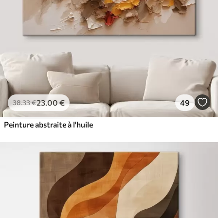
23
.00
€
49
38
.33
€
Peinture abstraite à l'huile