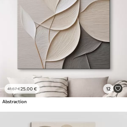
25
.00
€
12
41
.67
€
Abstraction