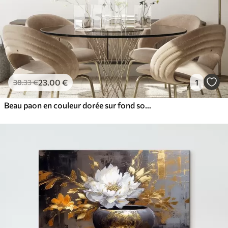
23
.00
€
1
38
.33
€
Beau paon en couleur dorée sur fond sombre