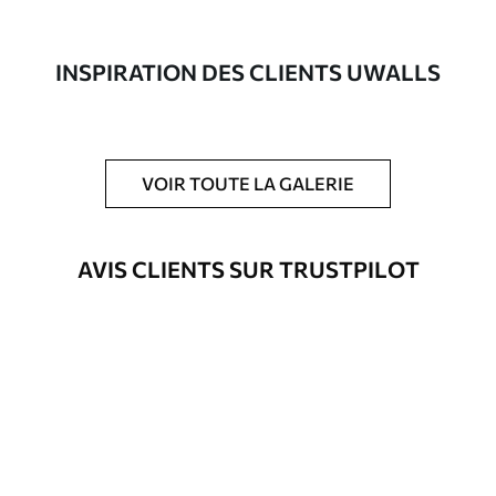
composée à 100 % de coton.
Auteur
Studio de design Uwalls
INSPIRATION DES CLIENTS UWALLS
Numéro d'article
s33700
En outre
Possibilité d'ajouter un vernis
VOIR TOUTE LA GALERIE
protecteur pour renforcer la durabilité
du tableau.
AVIS CLIENTS SUR TRUSTPILOT
Matériaux disponibles
Standard
Fourgon
23
.00
€
Premium
Fourgon
29
.00
€