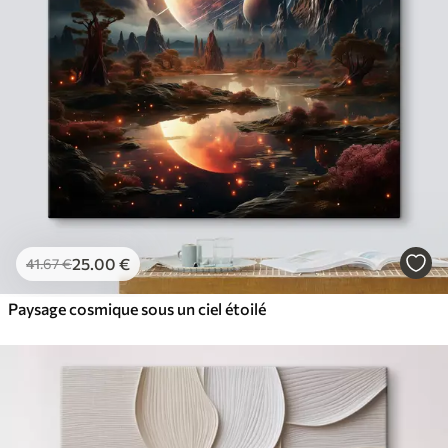
25
.00
€
41
.67
€
Paysage cosmique sous un ciel étoilé