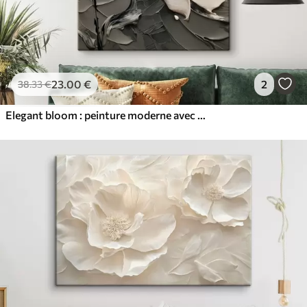
23
.00
€
2
38
.33
€
Elegant bloom : peinture moderne avec texture gaufrée