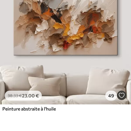
23
.00
€
49
38
.33
€
Peinture abstraite à l'huile