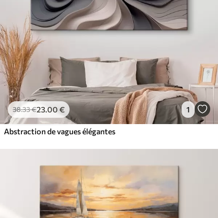
23
.00
€
1
38
.33
€
Abstraction de vagues élégantes