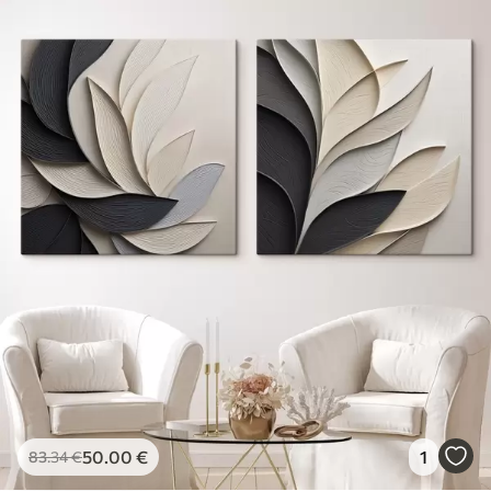
50
.00
€
1
83
.34
€