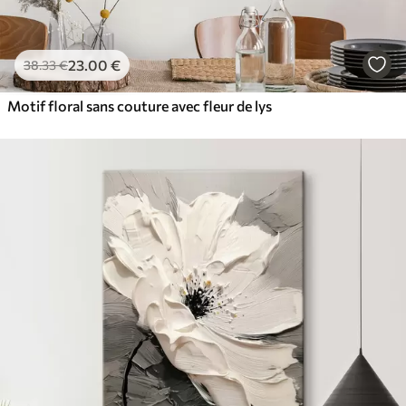
23
.00
€
38
.33
€
Motif floral sans couture avec fleur de lys