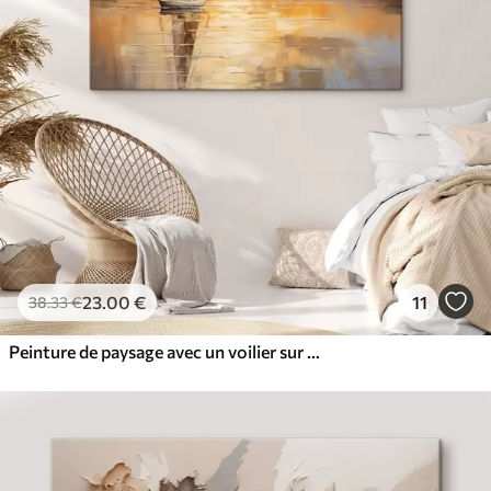
23
.00
€
11
38
.33
€
Peinture de paysage avec un voilier sur une mer calme, ciel orange et jaune, montagnes lointaines