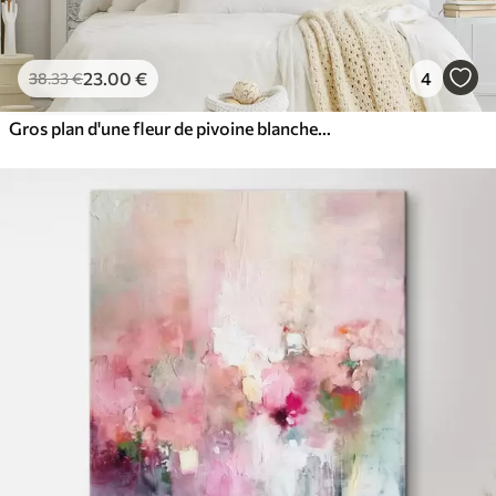
23
.00
€
4
38
.33
€
Gros plan d'une fleur de pivoine blanche avec des gouttes d'eau sur les pétales, sur un fond flou