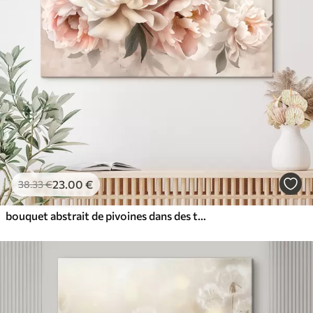
23
.00
€
38
.33
€
bouquet abstrait de pivoines dans des tons roses