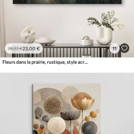
23
.00
€
11
38
.33
€
Fleurs dans la prairie, rustique, style acrylique