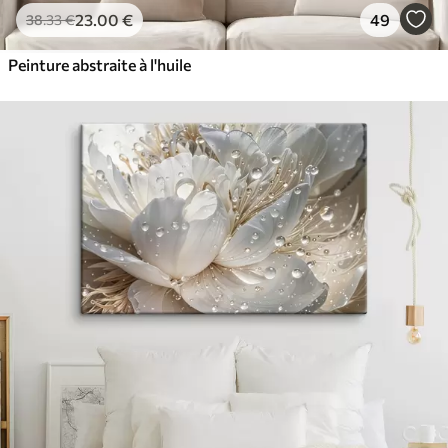
23
.00
€
49
38
.33
€
Peinture abstraite à l'huile