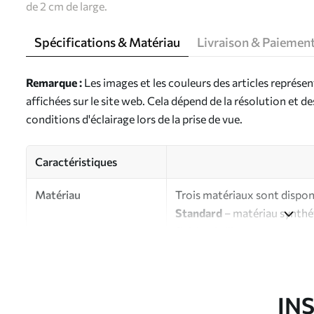
de 2 cm de large.
Spécifications & Matériau
Livraison & Paiemen
Remarque :
Les images et les couleurs des articles représe
affichées sur le site web. Cela dépend de la résolution et d
conditions d'éclairage lors de la prise de vue.
Caractéristiques
Matériau
Trois matériaux sont disponi
Standard
– matériau synthét
finition brillante.
Premium
- matériau mat à l’
d’artiste.
Eco-Premium
- toile de ha
IN