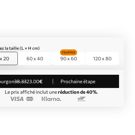
ez la taille (L × H cm)
FRAPPER
x 20
60 x 40
90 x 60
120 x 80
Fourgon
38
.33
23
.00
€
Prochaine étape
Le prix affiché inclut une
réduction de 40%
.