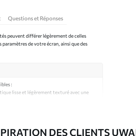
t
Questions et Réponses
ntés peuvent différer légèrement de celles
es paramètres de votre écran, ainsi que des
bles :
ique lisse et légèrement texturé avec une
aspect et au toucher similaires à une toile
ute qualité composée à 100 % de coton.
SPIRATION DES CLIENTS UWA