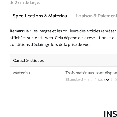
de 2 cm de large.
Spécifications & Matériau
Livraison & Paiemen
Remarque :
Les images et les couleurs des articles représe
affichées sur le site web. Cela dépend de la résolution et d
conditions d'éclairage lors de la prise de vue.
Caractéristiques
Matériau
Trois matériaux sont disponi
Standard
– matériau synthét
finition brillante.
Premium
- matériau mat à l’
d’artiste.
Eco-Premium
- toile de ha
IN