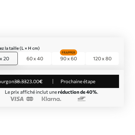
ez la taille (L × H cm)
FRAPPER
x 20
60 x 40
90 x 60
120 x 80
Fourgon
38
.33
23
.00
€
Prochaine étape
Le prix affiché inclut une
réduction de 40%
.