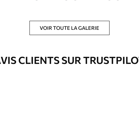
VOIR TOUTE LA GALERIE
is protecteur pour renforcer la durabilité du
VIS CLIENTS SUR TRUSTPIL
Eco-Premium
Fourgon
36
.00
€