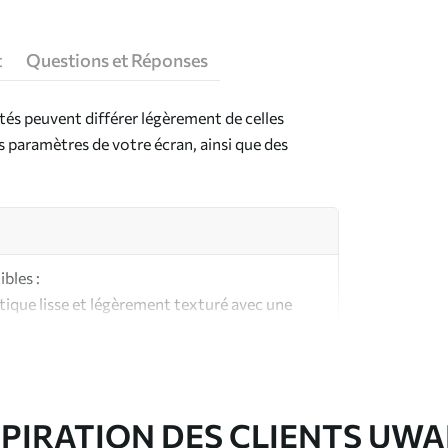
t
Questions et Réponses
ntés peuvent différer légèrement de celles
es paramètres de votre écran, ainsi que des
bles :
ique lisse et légèrement texturé avec une
aspect et au toucher similaires à une toile
ute qualité composée à 100 % de coton.
SPIRATION DES CLIENTS UWA