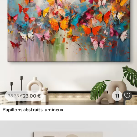
23
.00
€
11
38
.33
€
Papillons abstraits lumineux