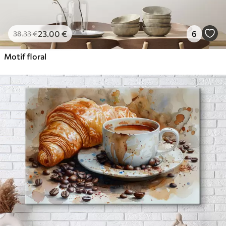
23
.00
€
6
38
.33
€
Motif floral