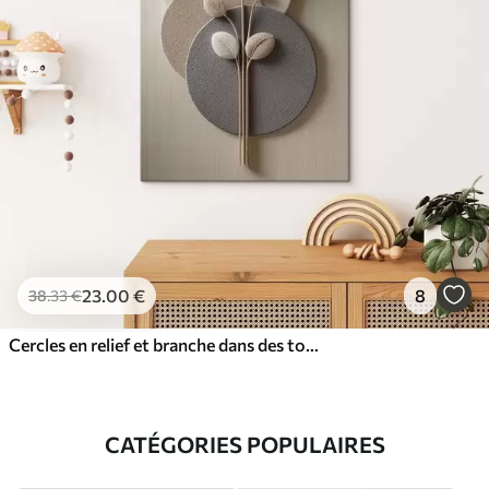
23
.00
€
8
38
.33
€
Cercles en relief et branche dans des tons neutres chauds
CATÉGORIES POPULAIRES