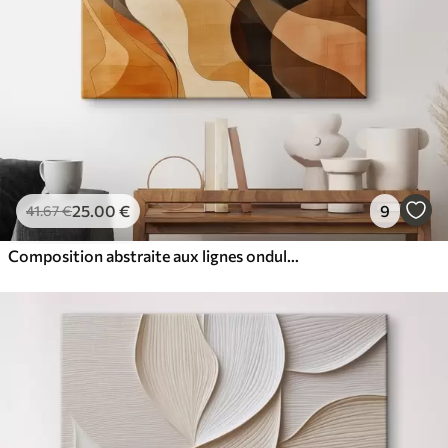
25
.00
€
9
41
.67
€
Composition abstraite aux lignes ondulées dynamiques, dans une palette de tons brun terre cuite