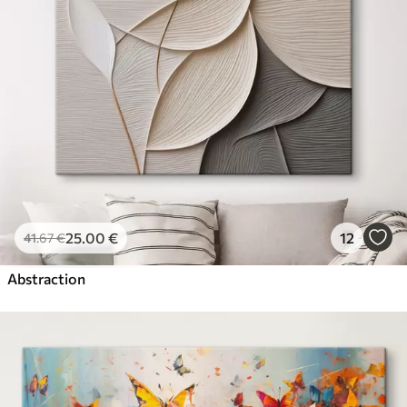
25
.00
€
12
41
.67
€
Abstraction