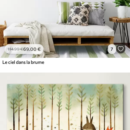
69
.00
€
7
114
.99
€
Le ciel dans la brume