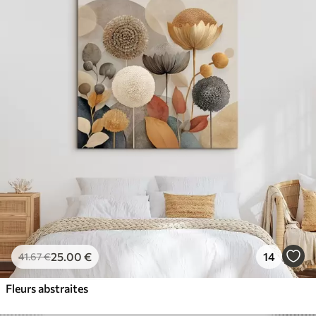
25
.00
€
14
41
.67
€
Fleurs abstraites