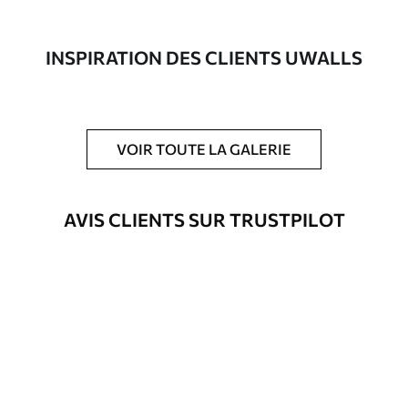
composée à 100 % de coton.
Auteur
Studio de design Uwalls
INSPIRATION DES CLIENTS UWALLS
Numéro d'article
s35943
En outre
Possibilité d'ajouter un vernis
VOIR TOUTE LA GALERIE
protecteur pour renforcer la durabilité
du tableau.
AVIS CLIENTS SUR TRUSTPILOT
Matériaux disponibles
Standard
Fourgon
23
.00
€
Premium
Fourgon
29
.00
€