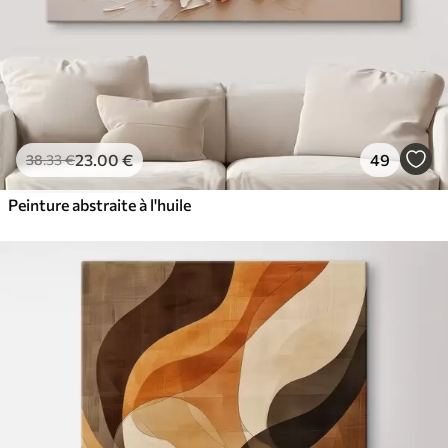
23
.00
€
49
38
.33
€
Peinture abstraite à l'huile