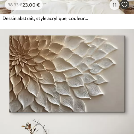
23
.00
€
11
38
.33
€
Dessin abstrait, style acrylique, couleurs douces et naturelles