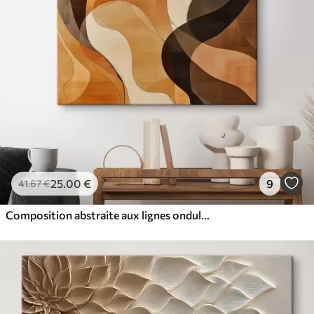
25
.00
€
9
41
.67
€
Composition abstraite aux lignes ondulées dynamiques, dans une palette de tons brun terre cuite