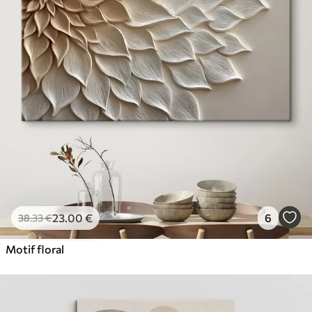
23
.00
€
6
38
.33
€
Motif floral