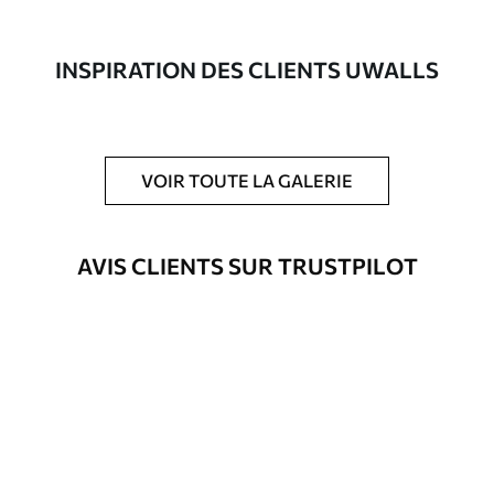
composée à 100 % de coton.
Auteur
Studio de design Uwalls
INSPIRATION DES CLIENTS UWALLS
Numéro d'article
s34486
En outre
Possibilité d'ajouter un vernis
VOIR TOUTE LA GALERIE
protecteur pour renforcer la durabilité
du tableau.
AVIS CLIENTS SUR TRUSTPILOT
Matériaux disponibles
Standard
Fourgon
23
.00
€
Premium
Fourgon
29
.00
€