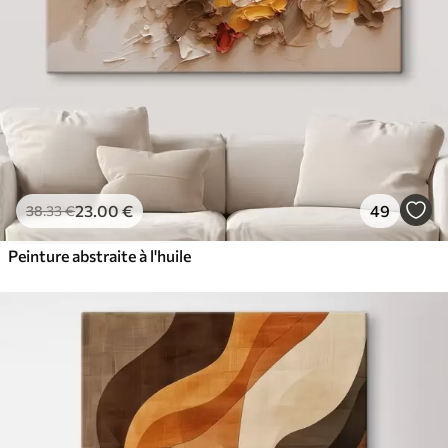
23
.00
€
49
38
.33
€
Peinture abstraite à l'huile