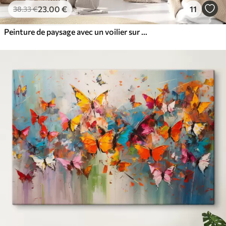
23
.00
€
11
38
.33
€
Peinture de paysage avec un voilier sur une mer calme, ciel orange et jaune, montagnes lointaines