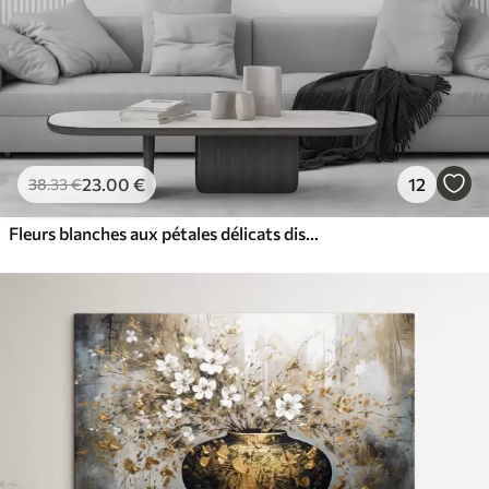
23
.00
€
12
38
.33
€
Fleurs blanches aux pétales délicats disposées dans un joli motif floral sur un fond clair