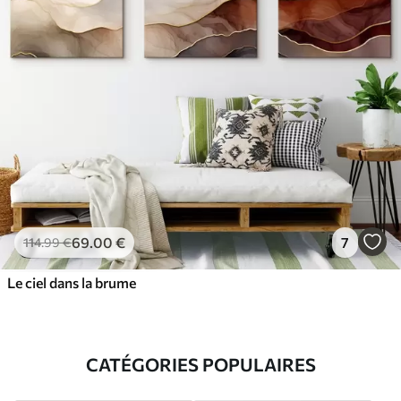
69
.00
€
7
114
.99
€
Le ciel dans la brume
CATÉGORIES POPULAIRES