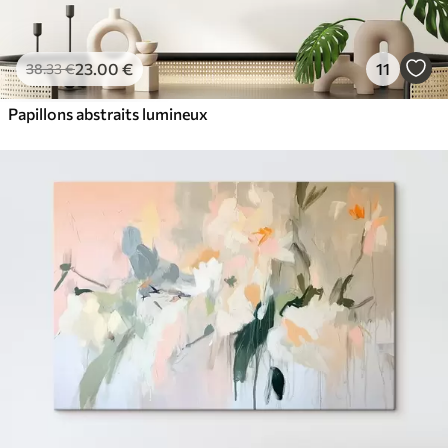
23
.00
€
11
38
.33
€
Papillons abstraits lumineux