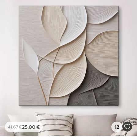
25
.00
€
12
41
.67
€