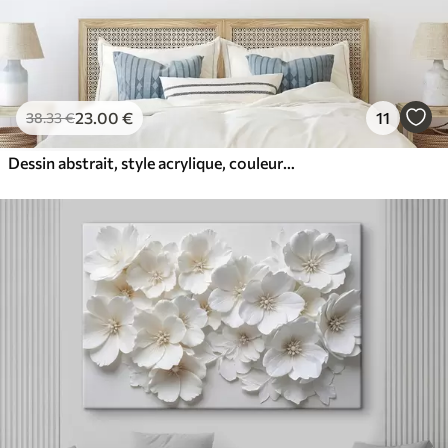
23
.00
€
11
38
.33
€
Dessin abstrait, style acrylique, couleurs douces et naturelles