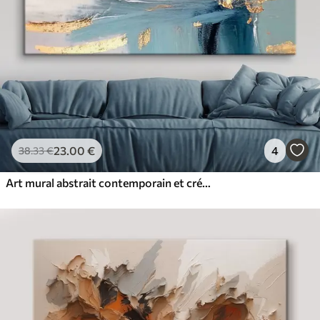
23
.00
€
4
38
.33
€
Art mural abstrait contemporain et créatif