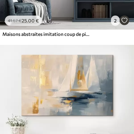
25
.00
€
2
41
.67
€
Maisons abstraites imitation coup de pinceau