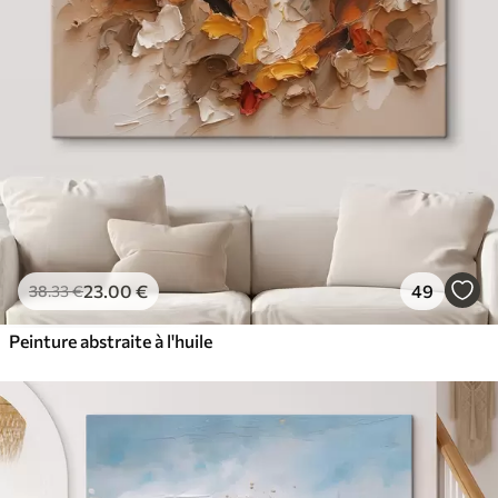
23
.00
€
49
38
.33
€
Peinture abstraite à l'huile