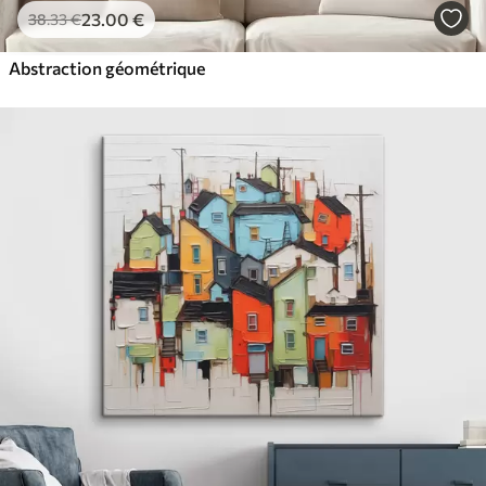
23
.00
€
38
.33
€
Abstraction géométrique