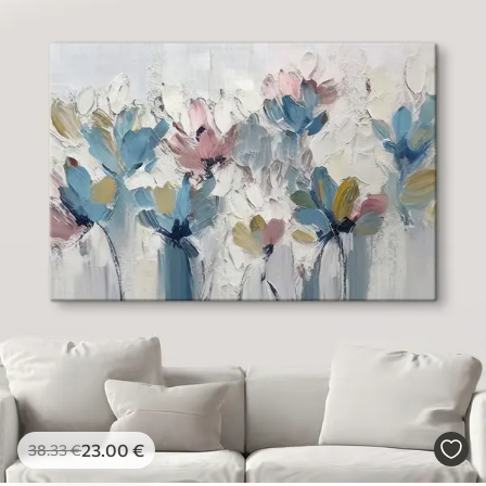
23
.00
€
38
.33
€