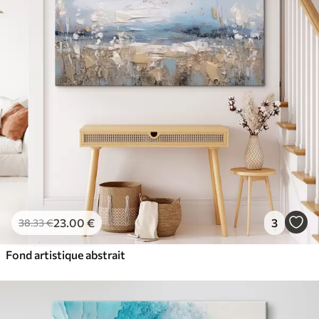
23
.00
€
3
38
.33
€
Fond artistique abstrait