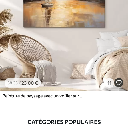
23
.00
€
11
38
.33
€
Peinture de paysage avec un voilier sur une mer calme, ciel orange et jaune, montagnes lointaines
CATÉGORIES POPULAIRES