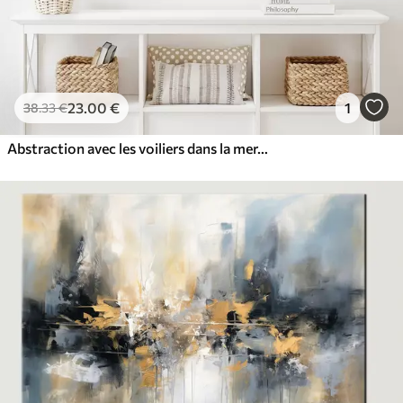
23
.00
€
1
38
.33
€
Abstraction avec les voiliers dans la mer, style acrylique, coucher de soleil