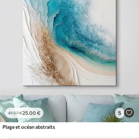
25
.00
€
5
41
.67
€
Plage et océan abstraits