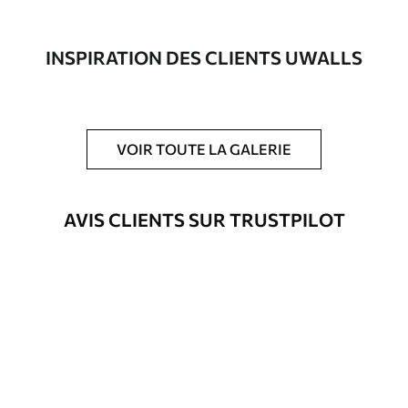
composée à 100 % de coton.
Auteur
Studio de design Uwalls
INSPIRATION DES CLIENTS UWALLS
Numéro d'article
s34186
En outre
Possibilité d'ajouter un vernis
VOIR TOUTE LA GALERIE
protecteur pour renforcer la durabilité
du tableau.
AVIS CLIENTS SUR TRUSTPILOT
Matériaux disponibles
Standard
Fourgon
23
.00
€
Premium
Fourgon
29
.00
€