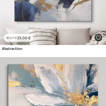
25
.00
€
41
.67
€
Abstraction