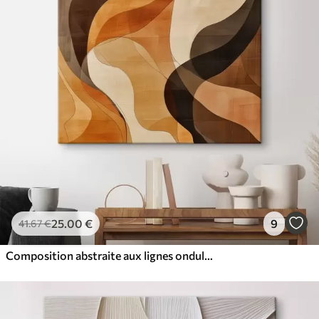
25
.00
€
9
41
.67
€
Composition abstraite aux lignes ondulées dynamiques, dans une palette de tons brun terre cuite