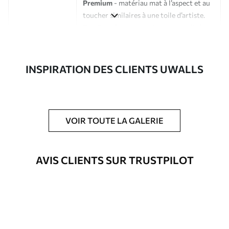
Premium
- matériau mat à l’aspect et au
toucher similaires à une toile d’artiste.
Eco-Premium
- toile de haute qualité
composée à 100 % de coton.
Auteur
Studio de design Uwalls
INSPIRATION DES CLIENTS UWALLS
Numéro d'article
s34707
En outre
Possibilité d'ajouter un vernis
VOIR TOUTE LA GALERIE
protecteur pour renforcer la durabilité
du tableau.
AVIS CLIENTS SUR TRUSTPILOT
Matériaux disponibles
Standard
Fourgon
23
.00
€