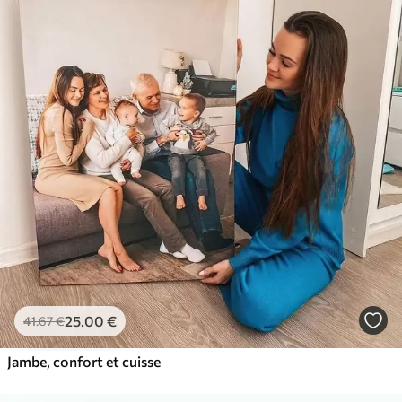
25
.00
€
41
.67
€
Jambe, confort et cuisse