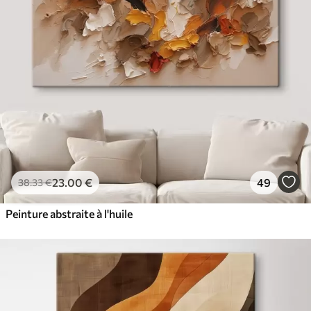
23
.00
€
49
38
.33
€
Peinture abstraite à l'huile