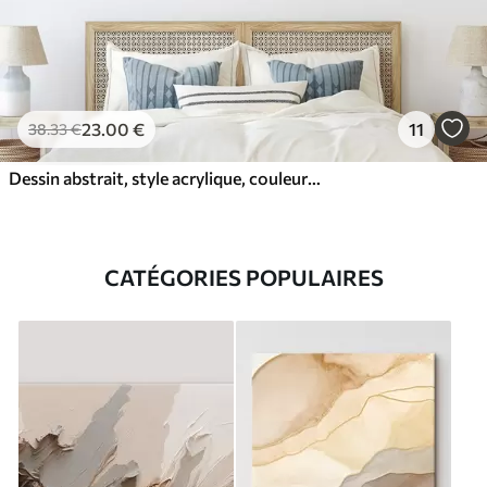
23
.00
€
11
38
.33
€
Dessin abstrait, style acrylique, couleurs douces et naturelles
CATÉGORIES POPULAIRES