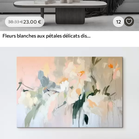
23
.00
€
12
38
.33
€
Fleurs blanches aux pétales délicats disposées dans un joli motif floral sur un fond clair