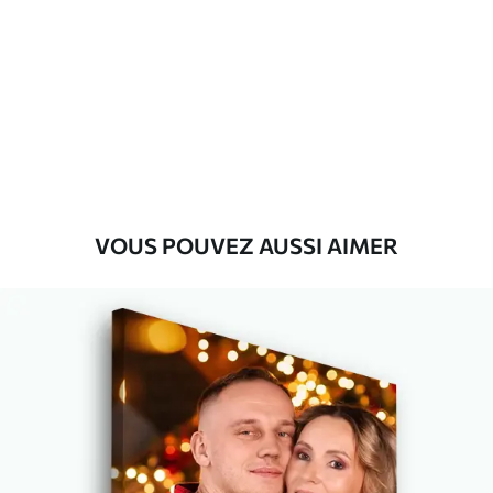
Premium
Fourgon
29
.00
€
Eco-Premium
Fourgon
36
.00
€
VOUS POUVEZ AUSSI AIMER