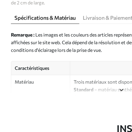
de 2 cm de large.
Spécifications & Matériau
Livraison & Paiemen
Remarque :
Les images et les couleurs des articles représe
affichées sur le site web. Cela dépend de la résolution et d
conditions d'éclairage lors de la prise de vue.
Caractéristiques
Matériau
Trois matériaux sont disponi
Standard
– matériau synthét
finition brillante.
Premium
- matériau mat à l’
d’artiste.
Eco-Premium
- toile de ha
IN