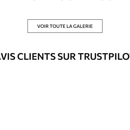
VOIR TOUTE LA GALERIE
is protecteur pour renforcer la durabilité du
VIS CLIENTS SUR TRUSTPIL
Eco-Premium
Fourgon
36
.00
€