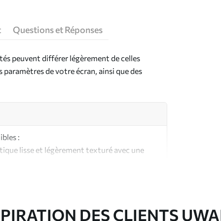
t
Questions et Réponses
ntés peuvent différer légèrement de celles
es paramètres de votre écran, ainsi que des
bles :
ique lisse et légèrement texturé avec une
aspect et au toucher similaires à une toile
ute qualité composée à 100 % de coton.
SPIRATION DES CLIENTS UWA