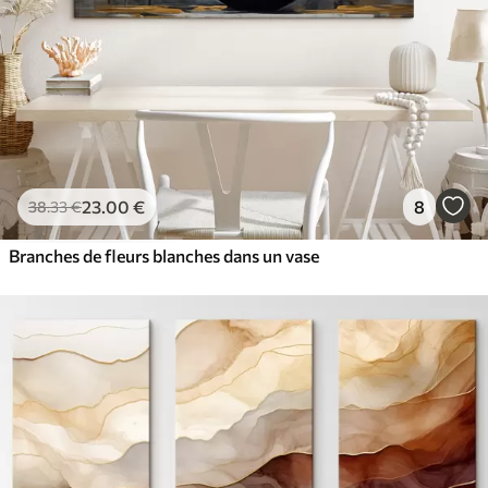
23
.00
€
8
38
.33
€
Branches de fleurs blanches dans un vase