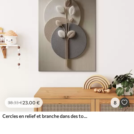
23
.00
€
8
38
.33
€
Cercles en relief et branche dans des tons neutres chauds