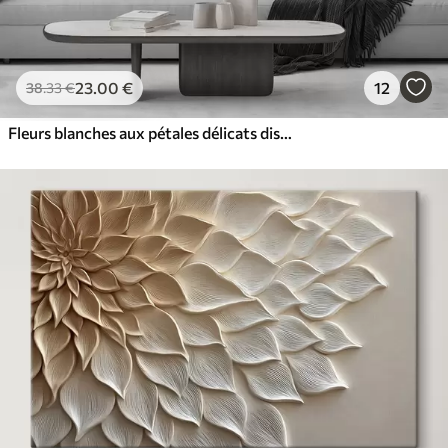
23
.00
€
12
38
.33
€
Fleurs blanches aux pétales délicats disposées dans un joli motif floral sur un fond clair