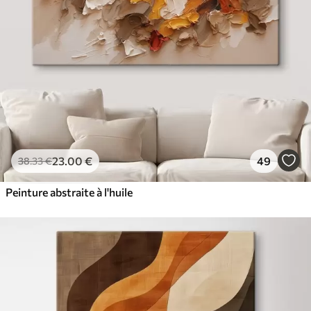
23
.00
€
49
38
.33
€
Peinture abstraite à l'huile