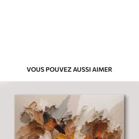
Premium
Fourgon
29
.00
€
Eco-Premium
Fourgon
36
.00
€
VOUS POUVEZ AUSSI AIMER