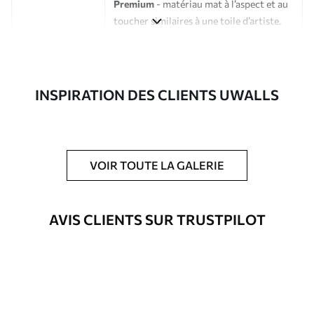
Premium
- matériau mat à l’aspect et au
toucher similaires à une toile d’artiste.
Eco-Premium
- toile de haute qualité
composée à 100 % de coton.
Auteur
Studio de design Uwalls
INSPIRATION DES CLIENTS UWALLS
Numéro d'article
s33384
En outre
Possibilité d'ajouter un vernis
VOIR TOUTE LA GALERIE
protecteur pour renforcer la durabilité
du tableau.
AVIS CLIENTS SUR TRUSTPILOT
Matériaux disponibles
Standard
Fourgon
23
.00
€