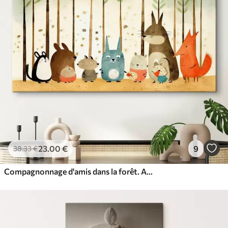
23
.00
€
9
38
.33
€
Compagnonnage d'amis dans la forêt. Animaux mignons