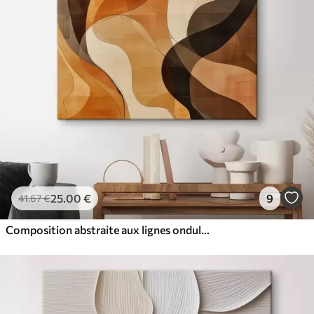
25
.00
€
9
41
.67
€
Composition abstraite aux lignes ondulées dynamiques, dans une palette de tons brun terre cuite