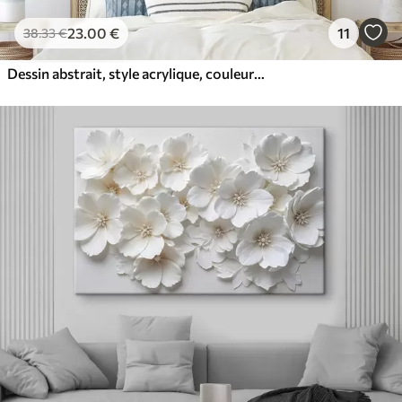
23
.00
€
11
38
.33
€
Dessin abstrait, style acrylique, couleurs douces et naturelles