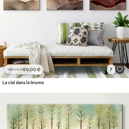
69
.00
€
7
114
.99
€
Le ciel dans la brume