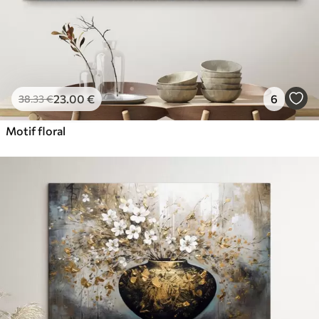
23
.00
€
6
38
.33
€
Motif floral