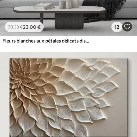
23
.00
€
12
38
.33
€
Fleurs blanches aux pétales délicats disposées dans un joli motif floral sur un fond clair