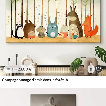
23
.00
€
9
38
.33
€
Compagnonnage d'amis dans la forêt. Animaux mignons