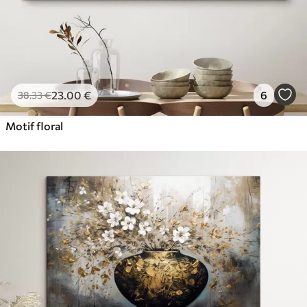
23
.00
€
6
38
.33
€
Motif floral