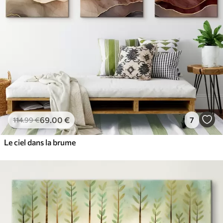
69
.00
€
7
114
.99
€
Le ciel dans la brume