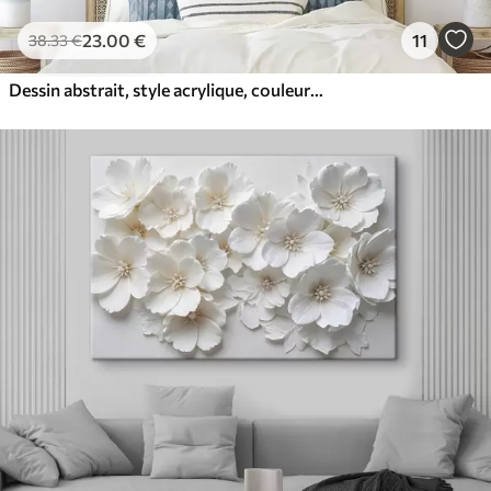
23
.00
€
11
38
.33
€
Dessin abstrait, style acrylique, couleurs douces et naturelles