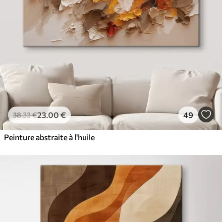
23
.00
€
49
38
.33
€
Peinture abstraite à l'huile