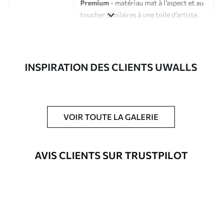
Premium
- matériau mat à l’aspect et au
toucher similaires à une toile d’artiste.
Eco-Premium
- toile de haute qualité
composée à 100 % de coton.
Auteur
Studio de design Uwalls
INSPIRATION DES CLIENTS UWALLS
Numéro d'article
s33307
En outre
Possibilité d'ajouter un vernis
VOIR TOUTE LA GALERIE
protecteur pour renforcer la durabilité
du tableau.
AVIS CLIENTS SUR TRUSTPILOT
Matériaux disponibles
Standard
Fourgon
23
.00
€