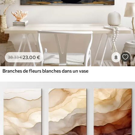
23
.00
€
8
38
.33
€
Branches de fleurs blanches dans un vase