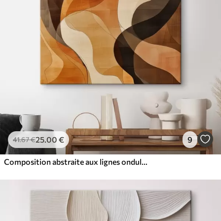
25
.00
€
9
41
.67
€
Composition abstraite aux lignes ondulées dynamiques, dans une palette de tons brun terre cuite