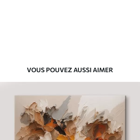
Premium
Fourgon
29
.00
€
Eco-Premium
Fourgon
36
.00
€
VOUS POUVEZ AUSSI AIMER