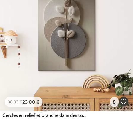
23
.00
€
8
38
.33
€
Cercles en relief et branche dans des tons neutres chauds