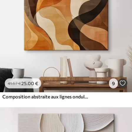
25
.00
€
9
41
.67
€
Composition abstraite aux lignes ondulées dynamiques, dans une palette de tons brun terre cuite