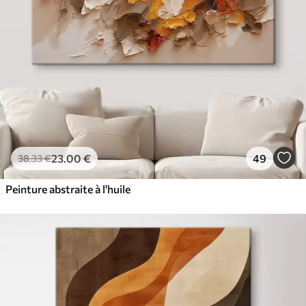
23
.00
€
49
38
.33
€
Peinture abstraite à l'huile