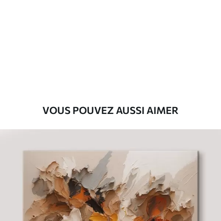
Premium
Fourgon
29
.00
€
Eco-Premium
Fourgon
36
.00
€
VOUS POUVEZ AUSSI AIMER