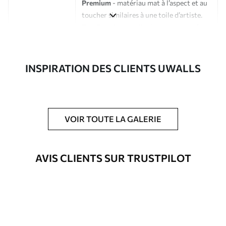
Premium
- matériau mat à l’aspect et au
toucher similaires à une toile d’artiste.
Eco-Premium
- toile de haute qualité
composée à 100 % de coton.
Auteur
Studio de design Uwalls
INSPIRATION DES CLIENTS UWALLS
Numéro d'article
s33207
En outre
Possibilité d'ajouter un vernis
VOIR TOUTE LA GALERIE
protecteur pour renforcer la durabilité
du tableau.
AVIS CLIENTS SUR TRUSTPILOT
Matériaux disponibles
Standard
Fourgon
23
.00
€