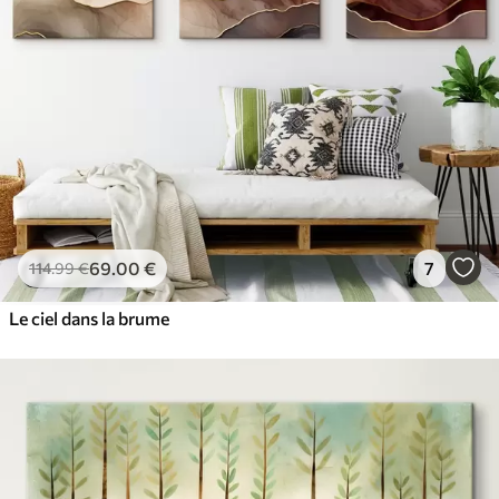
69
.00
€
7
114
.99
€
Le ciel dans la brume