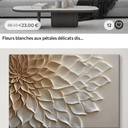
23
.00
€
12
38
.33
€
Fleurs blanches aux pétales délicats disposées dans un joli motif floral sur un fond clair