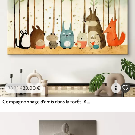
23
.00
€
9
38
.33
€
Compagnonnage d'amis dans la forêt. Animaux mignons