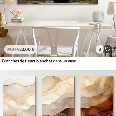
23
.00
€
8
38
.33
€
Branches de fleurs blanches dans un vase