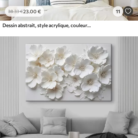
23
.00
€
11
38
.33
€
Dessin abstrait, style acrylique, couleurs douces et naturelles