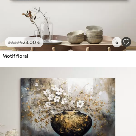
23
.00
€
6
38
.33
€
Motif floral