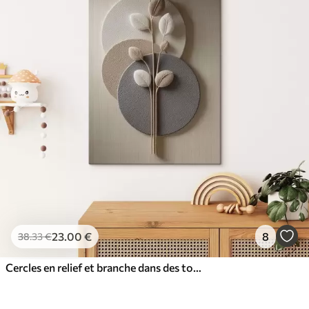
23
.00
€
8
38
.33
€
Cercles en relief et branche dans des tons neutres chauds