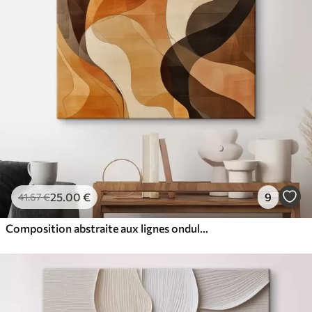
25
.00
€
9
41
.67
€
Composition abstraite aux lignes ondulées dynamiques, dans une palette de tons brun terre cuite