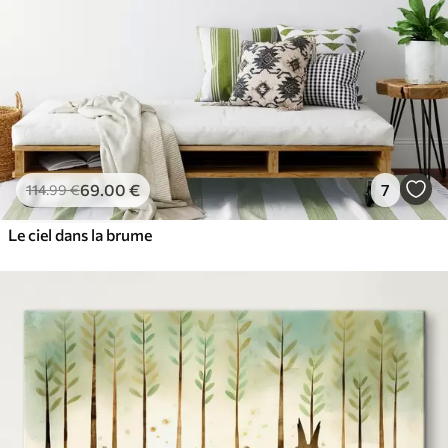
69
.00
€
7
114
.99
€
Le ciel dans la brume