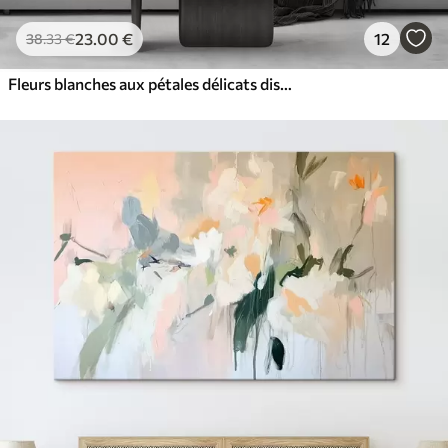
23
.00
€
12
38
.33
€
Fleurs blanches aux pétales délicats disposées dans un joli motif floral sur un fond clair