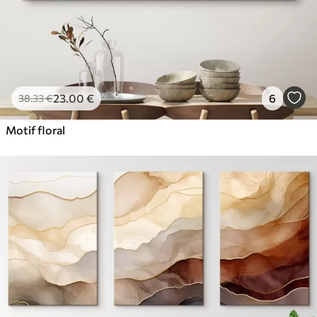
23
.00
€
6
38
.33
€
Motif floral