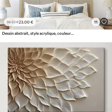
23
.00
€
11
38
.33
€
Dessin abstrait, style acrylique, couleurs douces et naturelles