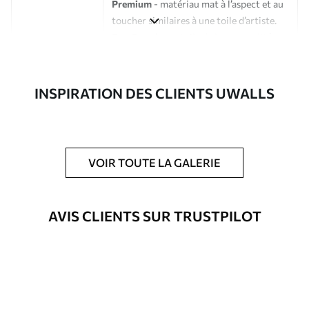
Premium
- matériau mat à l’aspect et au
toucher similaires à une toile d’artiste.
Eco-Premium
- toile de haute qualité
composée à 100 % de coton.
Auteur
Studio de design Uwalls
INSPIRATION DES CLIENTS UWALLS
Numéro d'article
s33200
En outre
Possibilité d'ajouter un vernis
VOIR TOUTE LA GALERIE
protecteur pour renforcer la durabilité
du tableau.
AVIS CLIENTS SUR TRUSTPILOT
Matériaux disponibles
Standard
Fourgon
23
.00
€