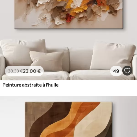
23
.00
€
49
38
.33
€
Peinture abstraite à l'huile