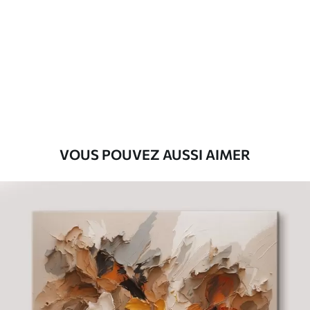
Premium
Fourgon
29
.00
€
Eco-Premium
Fourgon
36
.00
€
VOUS POUVEZ AUSSI AIMER