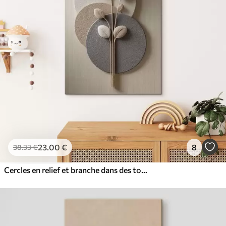
23
.00
€
8
38
.33
€
Cercles en relief et branche dans des tons neutres chauds