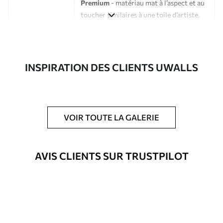
Premium
- matériau mat à l’aspect et au
toucher similaires à une toile d’artiste.
Eco-Premium
- toile de haute qualité
composée à 100 % de coton.
Auteur
Studio de design Uwalls
INSPIRATION DES CLIENTS UWALLS
Numéro d'article
s33182
En outre
Possibilité d'ajouter un vernis
VOIR TOUTE LA GALERIE
protecteur pour renforcer la durabilité
du tableau.
AVIS CLIENTS SUR TRUSTPILOT
Matériaux disponibles
Standard
Fourgon
23
.00
€