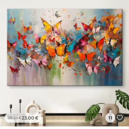
23
.00
€
11
38
.33
€