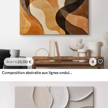
25
.00
€
9
41
.67
€
Composition abstraite aux lignes ondulées dynamiques, dans une palette de tons brun terre cuite