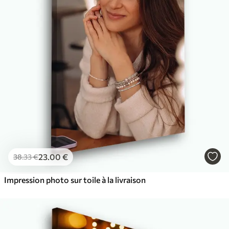
23
.00
€
38
.33
€
Impression photo sur toile à la livraison