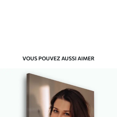
Premium
Fourgon
29
.00
€
Eco-Premium
Fourgon
36
.00
€
VOUS POUVEZ AUSSI AIMER