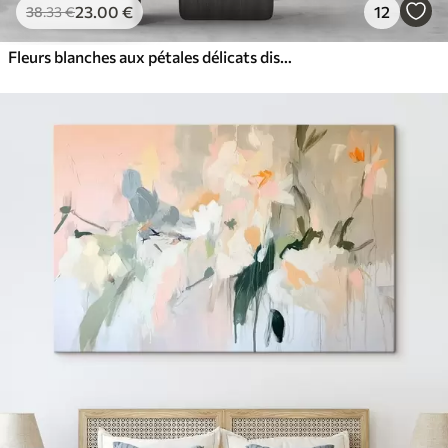
23
.00
€
12
38
.33
€
Fleurs blanches aux pétales délicats disposées dans un joli motif floral sur un fond clair