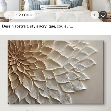
23
.00
€
11
38
.33
€
Dessin abstrait, style acrylique, couleurs douces et naturelles