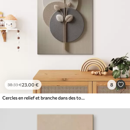
23
.00
€
8
38
.33
€
Cercles en relief et branche dans des tons neutres chauds