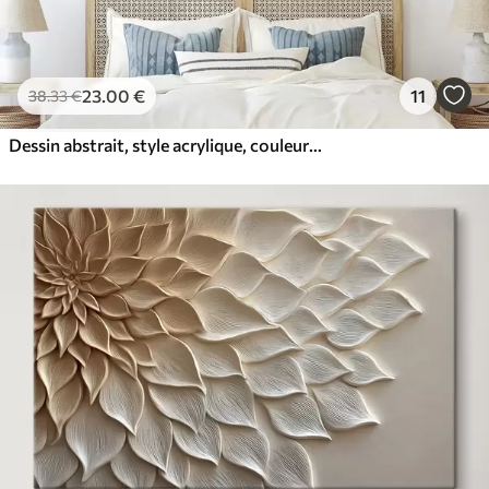
23
.00
€
11
38
.33
€
Dessin abstrait, style acrylique, couleurs douces et naturelles