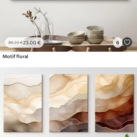
23
.00
€
6
38
.33
€
Motif floral