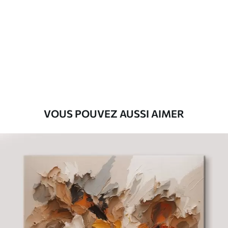
Premium
Fourgon
29
.00
€
Eco-Premium
Fourgon
36
.00
€
VOUS POUVEZ AUSSI AIMER