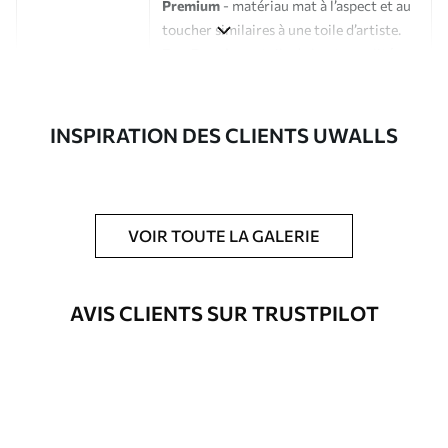
Premium
- matériau mat à l’aspect et au
toucher similaires à une toile d’artiste.
Eco-Premium
- toile de haute qualité
composée à 100 % de coton.
Auteur
Studio de design Uwalls
INSPIRATION DES CLIENTS UWALLS
Numéro d'article
s33174
En outre
Possibilité d'ajouter un vernis
VOIR TOUTE LA GALERIE
protecteur pour renforcer la durabilité
du tableau.
AVIS CLIENTS SUR TRUSTPILOT
Matériaux disponibles
Standard
Fourgon
23
.00
€