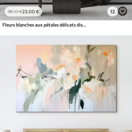
23
.00
€
12
38
.33
€
Fleurs blanches aux pétales délicats disposées dans un joli motif floral sur un fond clair