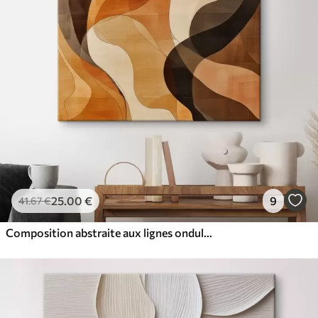
25
.00
€
9
41
.67
€
Composition abstraite aux lignes ondulées dynamiques, dans une palette de tons brun terre cuite