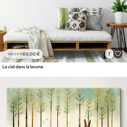
69
.00
€
7
114
.99
€
Le ciel dans la brume