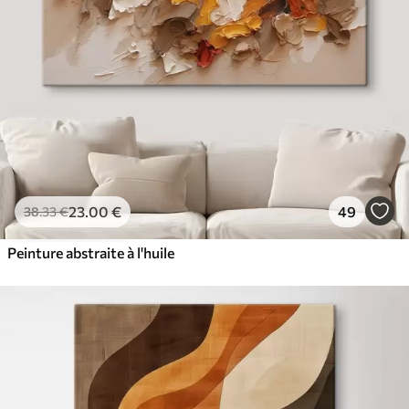
23
.00
€
49
38
.33
€
Peinture abstraite à l'huile