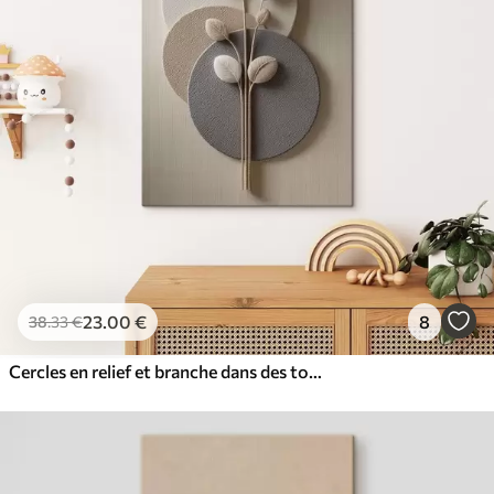
23
.00
€
8
38
.33
€
Cercles en relief et branche dans des tons neutres chauds