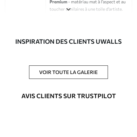
Premium
- matériau mat à l’aspect et au
toucher similaires à une toile d’artiste.
Eco-Premium
- toile de haute qualité
composée à 100 % de coton.
Auteur
Studio de design Uwalls
INSPIRATION DES CLIENTS UWALLS
Numéro d'article
s33152
En outre
Possibilité d'ajouter un vernis
VOIR TOUTE LA GALERIE
protecteur pour renforcer la durabilité
du tableau.
AVIS CLIENTS SUR TRUSTPILOT
Matériaux disponibles
Standard
Fourgon
23
.00
€