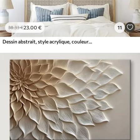
23
.00
€
11
38
.33
€
Dessin abstrait, style acrylique, couleurs douces et naturelles