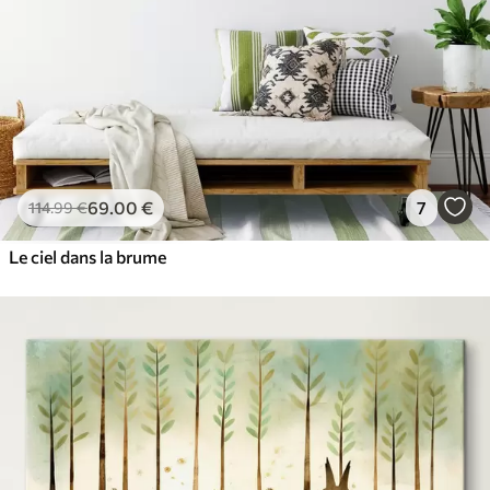
69
.00
€
7
114
.99
€
Le ciel dans la brume