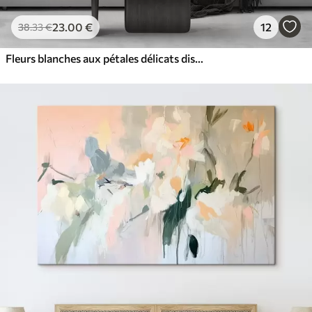
23
.00
€
12
38
.33
€
Fleurs blanches aux pétales délicats disposées dans un joli motif floral sur un fond clair