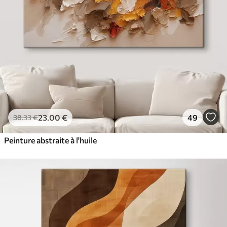
23
.00
€
49
38
.33
€
Peinture abstraite à l'huile