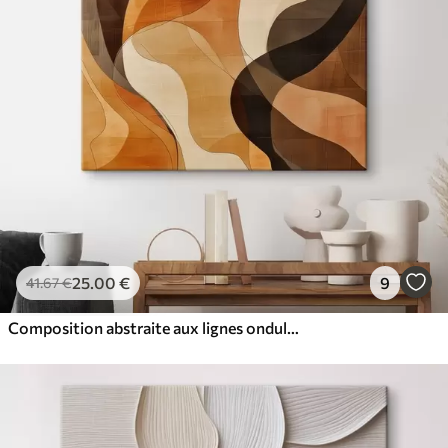
25
.00
€
9
41
.67
€
Composition abstraite aux lignes ondulées dynamiques, dans une palette de tons brun terre cuite