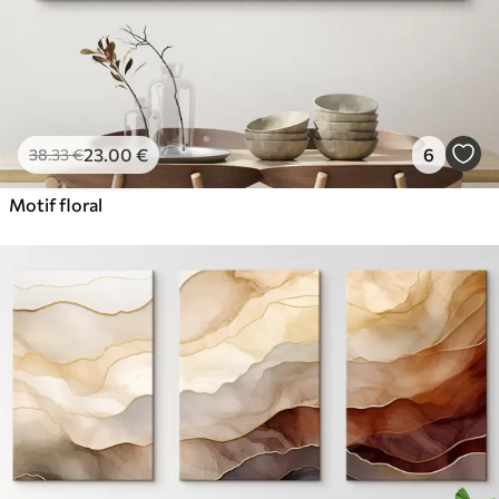
23
.00
€
6
38
.33
€
Motif floral