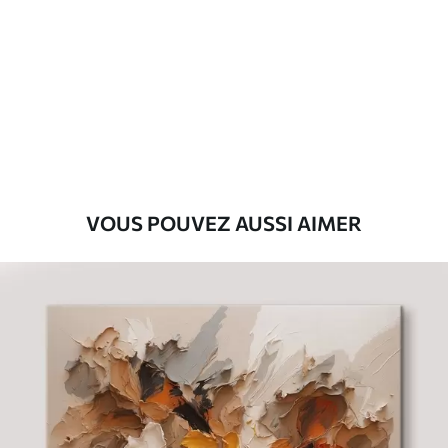
Premium
Fourgon
29
.00
€
Eco-Premium
Fourgon
36
.00
€
VOUS POUVEZ AUSSI AIMER