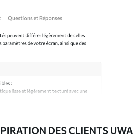
t
Questions et Réponses
ntés peuvent différer légèrement de celles
es paramètres de votre écran, ainsi que des
bles :
ique lisse et légèrement texturé avec une
aspect et au toucher similaires à une toile
ute qualité composée à 100 % de coton.
SPIRATION DES CLIENTS UWA