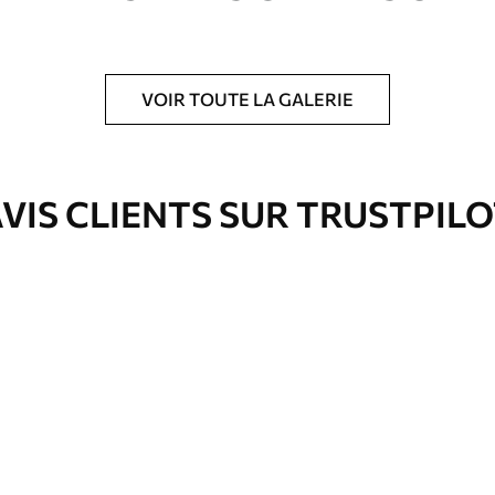
VOIR TOUTE LA GALERIE
is protecteur pour renforcer la durabilité du
VIS CLIENTS SUR TRUSTPIL
Eco-Premium
Fourgon
36
.00
€