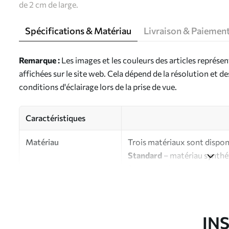
de 2 cm de large.
Spécifications & Matériau
Livraison & Paiemen
Remarque :
Les images et les couleurs des articles représe
affichées sur le site web. Cela dépend de la résolution et d
conditions d'éclairage lors de la prise de vue.
Caractéristiques
Matériau
Trois matériaux sont disponi
Standard
– matériau synthét
finition brillante.
Premium
- matériau mat à l’
d’artiste.
Eco-Premium
- toile de ha
IN