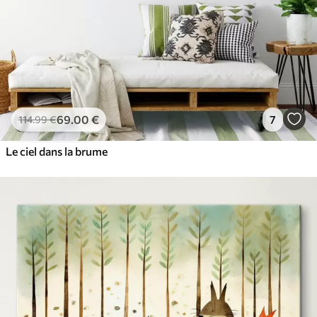
69
.00
€
7
114
.99
€
Le ciel dans la brume