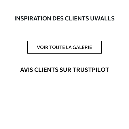
composée à 100 % de coton.
Auteur
Studio de design Uwalls
INSPIRATION DES CLIENTS UWALLS
Numéro d'article
s02116
En outre
Possibilité d'ajouter un vernis
VOIR TOUTE LA GALERIE
protecteur pour renforcer la durabilité
du tableau.
AVIS CLIENTS SUR TRUSTPILOT
Matériaux disponibles
Standard
Fourgon
25
.00
€
Premium
Fourgon
31
.00
€