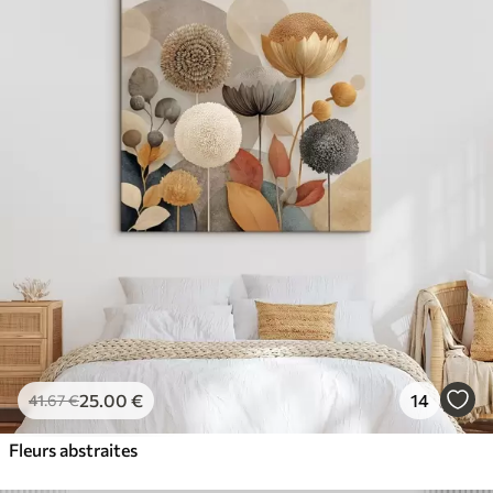
25
.00
€
14
41
.67
€
Fleurs abstraites