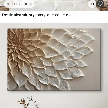
23
.00
€
11
38
.33
€
Dessin abstrait, style acrylique, couleurs douces et naturelles