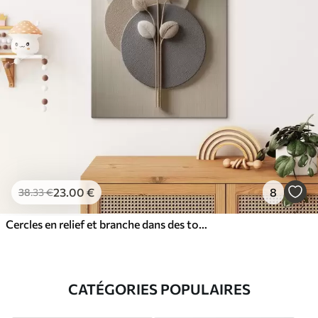
23
.00
€
8
38
.33
€
Cercles en relief et branche dans des tons neutres chauds
CATÉGORIES POPULAIRES