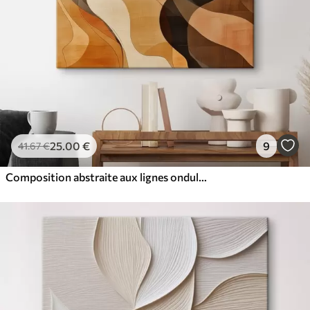
25
.00
€
9
41
.67
€
Composition abstraite aux lignes ondulées dynamiques, dans une palette de tons brun terre cuite