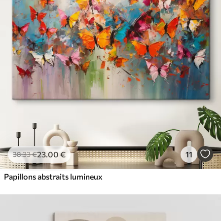
23
.00
€
11
38
.33
€
Papillons abstraits lumineux