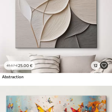
25
.00
€
12
41
.67
€
Abstraction