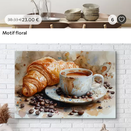
23
.00
€
6
38
.33
€
Motif floral