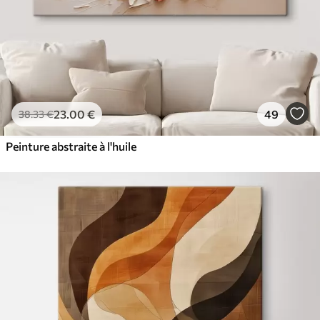
23
.00
€
49
38
.33
€
Peinture abstraite à l'huile