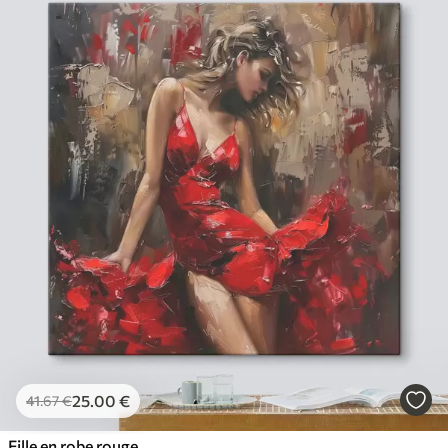
25
.00
€
41
.67
€
Fille en robe rouge