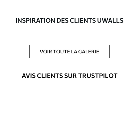
composée à 100 % de coton.
Auteur
Studio de design Uwalls
INSPIRATION DES CLIENTS UWALLS
Numéro d'article
s34943
En outre
Possibilité d'ajouter un vernis
VOIR TOUTE LA GALERIE
protecteur pour renforcer la durabilité
du tableau.
AVIS CLIENTS SUR TRUSTPILOT
Matériaux disponibles
Standard
Fourgon
23
.00
€
Premium
Fourgon
29
.00
€