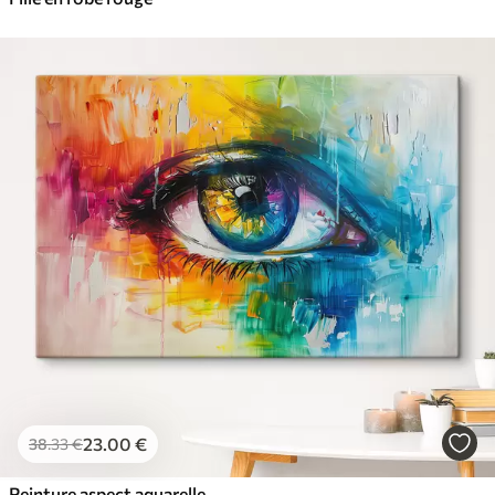
23
.00
€
38
.33
€
Peinture aspect aquarelle