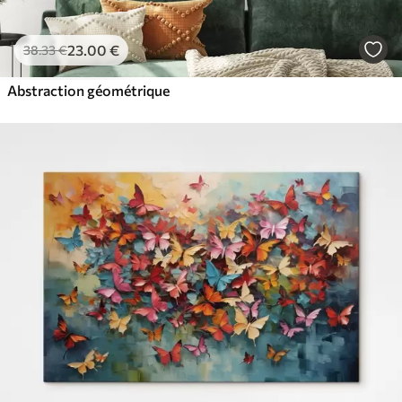
23
.00
€
38
.33
€
Abstraction géométrique