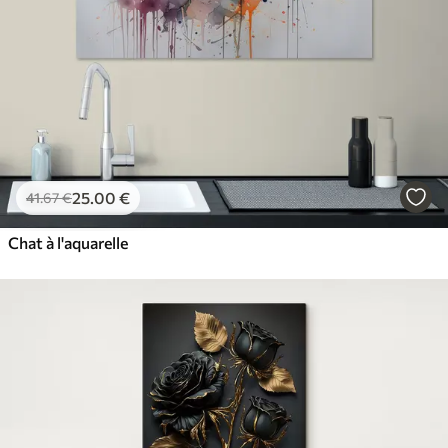
25
.00
€
41
.67
€
Chat à l'aquarelle