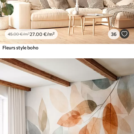
27
.00
€
/m²
36
45
.00
€
/m²
Fleurs style boho