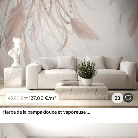
27
.00
€
/m²
23
45
.00
€
/m²
Herbe de la pampa douce et vaporeuse et épillets dans les tons beige et rose sur un fond clair