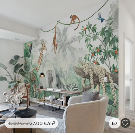
27
.00
€
/m²
67
45
.00
€
/m²