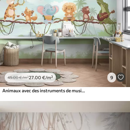
27
.00
€
/m²
9
45
.00
€
/m²
Animaux avec des instruments de musique dans un paysage tropical