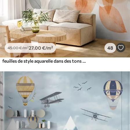
27
.00
€
/m²
48
45
.00
€
/m²
feuilles de style aquarelle dans des tons de sépia et de gris