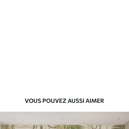
d'application
Matériaux disponibles
Standard
45
.00
27
.00
€
/m²
Premium
56
.67
34
.00
€
/m²
Vinyle Premium
65
.00
39
.00
€
/m²
VOUS POUVEZ AUSSI AIMER
Peel and Stick
81
.65
48
.99
€
/m²