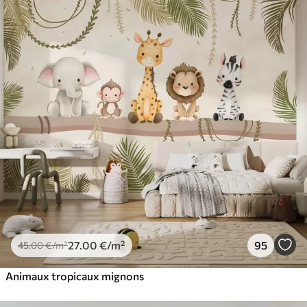
27
.00
€
/m²
95
45
.00
€
/m²
Animaux tropicaux mignons