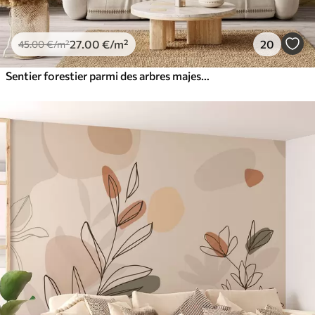
27
.00
€
/m²
20
45
.00
€
/m²
Sentier forestier parmi des arbres majestueux, style aquarelle