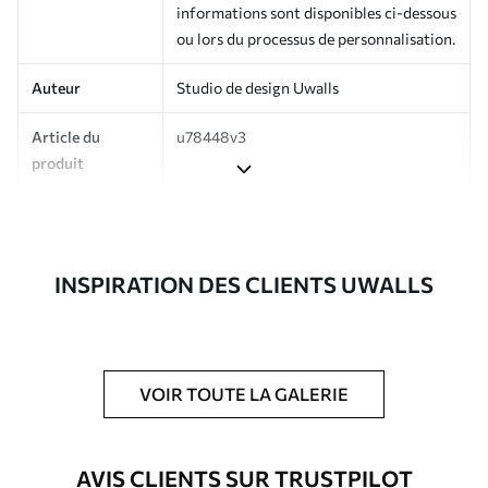
informations sont disponibles ci-dessous
ou lors du processus de personnalisation.
Auteur
Studio de design Uwalls
Article du
u78448v3
produit
Production
Imprimé sur commande et livré en
rouleaux jusqu’à 50 cm de large.
INSPIRATION DES CLIENTS UWALLS
Options
Vernis protecteur et/ou colle pour
supplémentaires
papier peint disponibles.
Entretien
Nettoyage doux avec une éponge. Les
papiers peints avec Vernis protecteur
VOIR TOUTE LA GALERIE
être nettoyés à l’eau.
Méthode
Application transparente
AVIS CLIENTS SUR TRUSTPILOT