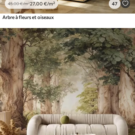
27
.00
€
/m²
47
45
.00
€
/m²
Arbre à fleurs et oiseaux