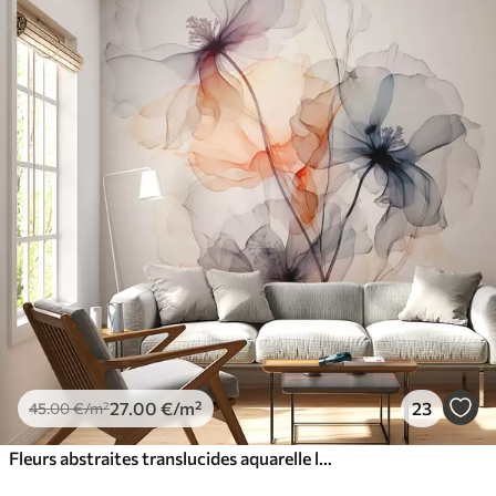
27
.00
€
/m²
23
45
.00
€
/m²
Fleurs abstraites translucides aquarelle liquide