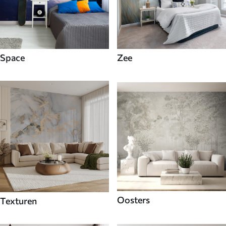
Space
Zee
Oosters
Texturen