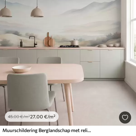
27
.00
€
/m²
45
.00
€
/m²
Muurschildering Berglandschap met reliëf