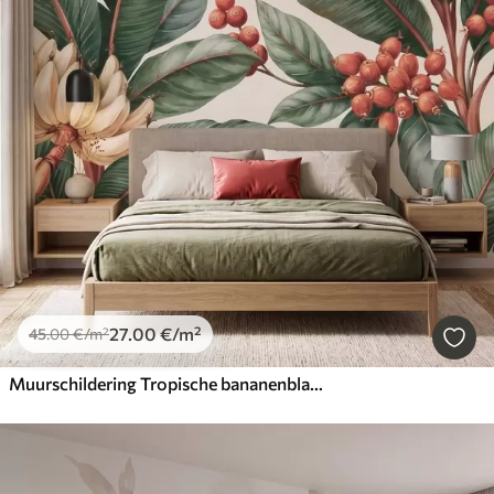
27
.00
€
/m²
45
.00
€
/m²
Muurschildering Tropische bananenbladeren met trossen rode koffiebessen, in aquarelstijl