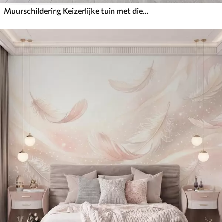
Muurschildering Keizerlijke tuin met dieren in oosterse stijl — aap, luipaard, tijger, pauw en reiger