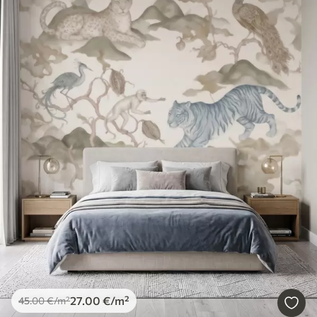
27
.00
€
/m²
45
.00
€
/m²