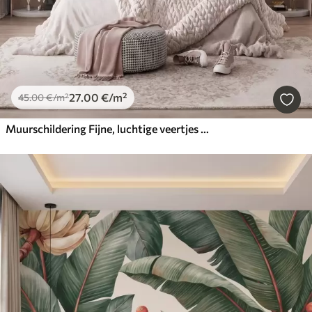
27
.00
€
/m²
45
.00
€
/m²
Muurschildering Fijne, luchtige veertjes in een perzikroze waas met een glans