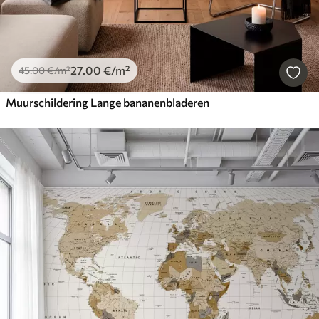
27
.00
€
/m²
45
.00
€
/m²
Muurschildering Lange bananenbladeren