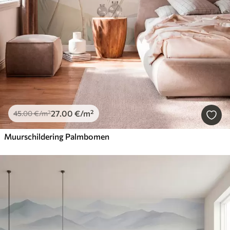
27
.00
€
/m²
45
.00
€
/m²
Muurschildering Palmbomen