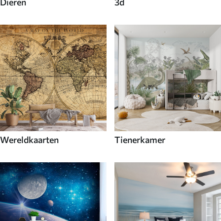
Dieren
3d
Wereldkaarten
Tienerkamer