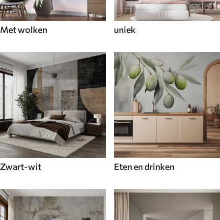
Met wolken
uniek
Zwart-wit
Eten en drinken