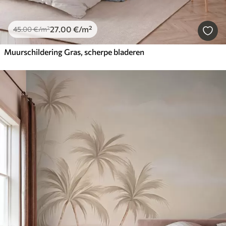
27
.00
€
/m²
45
.00
€
/m²
Muurschildering Gras, scherpe bladeren