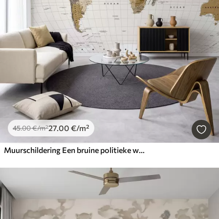
27
.00
€
/m²
45
.00
€
/m²
Muurschildering Een bruine politieke wereldkaart met vlaggen in het Engels