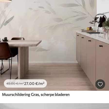
27
.00
€
/m²
45
.00
€
/m²
Muurschildering Gras, scherpe bladeren