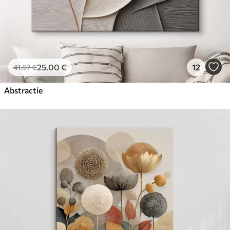
25
.00
€
12
41
.67
€
Abstractie