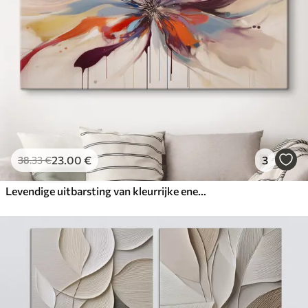
23
.00
€
3
38
.33
€
Levendige uitbarsting van kleurrijke energie