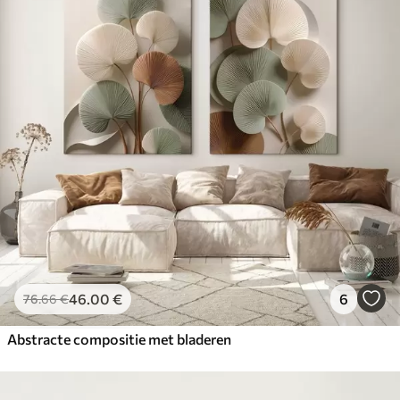
46
.00
€
6
76
.66
€
Abstracte compositie met bladeren