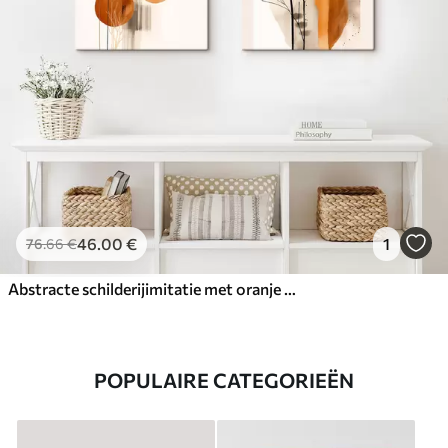
46
.00
€
1
76
.66
€
Abstracte schilderijimitatie met oranje en grijze cirkels, bladeren en takken, moderne stijl, aquareleffect
POPULAIRE CATEGORIEËN