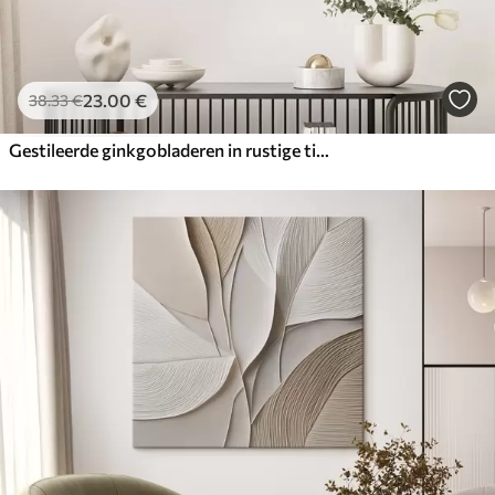
23
.00
€
38
.33
€
Gestileerde ginkgobladeren in rustige tinten