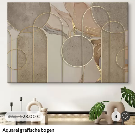
23
.00
€
4
38
.33
€
Aquarel grafische bogen