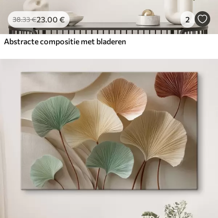
23
.00
€
2
38
.33
€
Abstracte compositie met bladeren