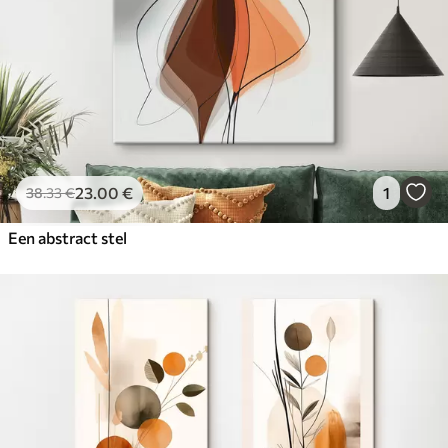
23
.00
€
1
38
.33
€
Een abstract stel