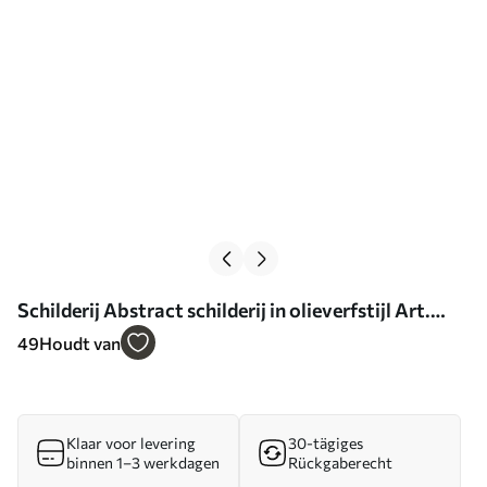
Schilderij Abstract schilderij in olieverfstijl Art.
s42087
49
Houdt van
Klaar voor levering
30-tägiges
binnen 1–3 werkdagen
Rückgaberecht