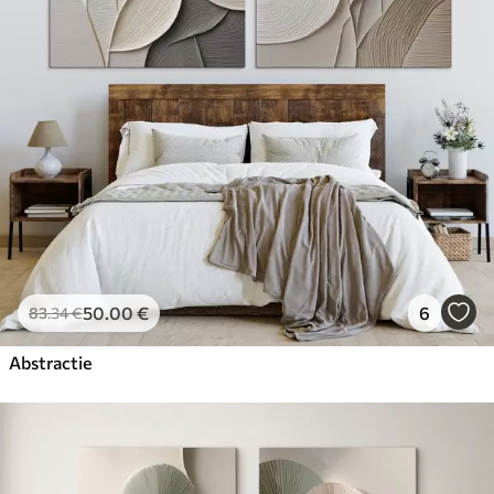
50
.00
€
6
83
.34
€
Abstractie