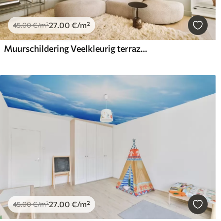
27
.00
€
/m²
45
.00
€
/m²
Muurschildering Veelkleurig terrazzo voor heldere interieurs
27
.00
€
/m²
45
.00
€
/m²