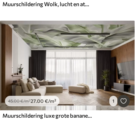
Muurschildering Wolk, lucht en atmosfeer
27
.00
€
/m²
45
.00
€
/m²
1
Muurschildering luxe grote bananenbladeren in grijsgroene tinten