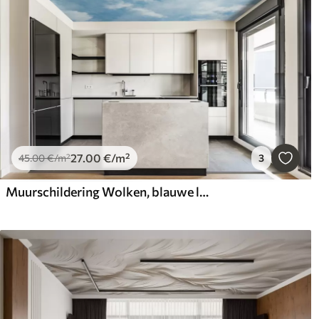
27
.00
€
/m²
45
.00
€
/m²
3
Muurschildering Wolken, blauwe lucht