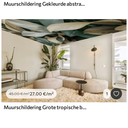
Muurschildering Gekleurde abstracte golven op een lichte achtergrond
27
.00
€
/m²
45
.00
€
/m²
1
Muurschildering Grote tropische bladeren in groen en beige