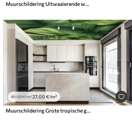
Muurschildering Uitwaaierende wolken in warme tinten van crème, zachte perzik en bleek tegen een diep, levendig blauwe lucht
27
.00
€
/m²
45
.00
€
/m²
Muurschildering Grote tropische groene bladeren aquarel