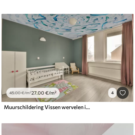
27
.00
€
/m²
45
.00
€
/m²
4
Muurschildering Vissen wervelen in een draaikolk, vissendans, aquarel, haai, abstracte compositie, minimalisme, blauwe, groene kleur