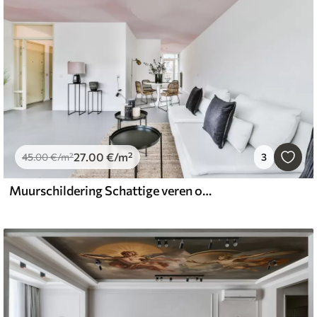
27
.00
€
/m²
45
.00
€
/m²
3
Muurschildering Schattige veren op roze achtergrond