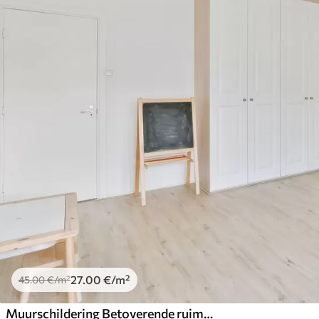
27
.00
€
/m²
45
.00
€
/m²
Muurschildering Betoverende ruimte, zonnestelsel