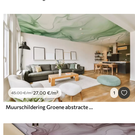
27
.00
€
/m²
45
.00
€
/m²
1
Muurschildering Groene abstracte golven op een lichte achtergrond