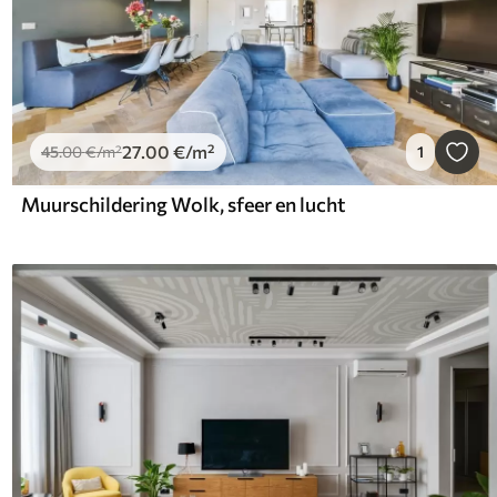
27
.00
€
/m²
45
.00
€
/m²
1
Muurschildering Wolk, sfeer en lucht