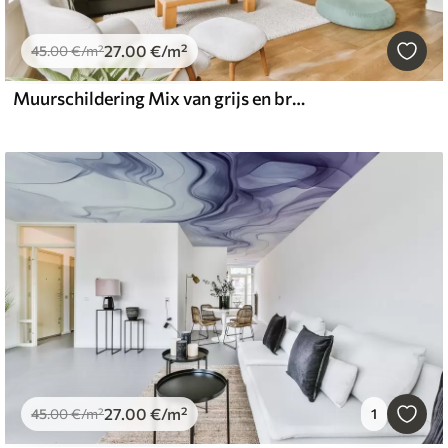
27
.00
€
/m²
45
.00
€
/m²
Muurschildering Mix van grijs en bruin
27
.00
€
/m²
45
.00
€
/m²
1