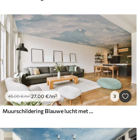
27
.00
€
/m²
45
.00
€
/m²
3
Muurschildering Blauwe lucht met gesimuleerde olieverfstreken