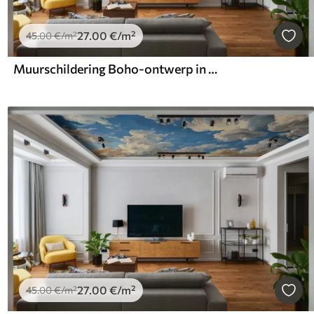
27
.00
€
/m²
45
.00
€
/m²
Muurschildering Boho-ontwerp in zachte kleuren
27
.00
€
/m²
45
.00
€
/m²