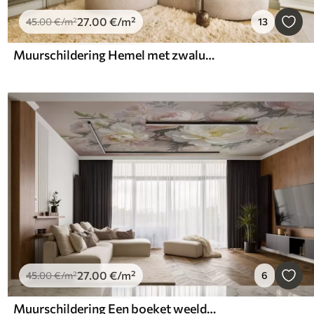
27
.00
€
/m²
45
.00
€
/m²
13
Muurschildering Hemel met zwaluwen
27
.00
€
/m²
45
.00
€
/m²
6
Muurschildering Een boeket weelderige, pastelkleurige pioenrozen en andere bloemen tegen een zachte, onscherpe achtergrond