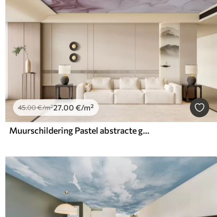
27
.00
€
/m²
45
.00
€
/m²
Muurschildering Pastel abstracte golven op een lichte achtergrond