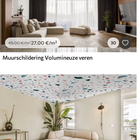
27
.00
€
/m²
45
.00
€
/m²
30
Muurschildering Volumineuze veren