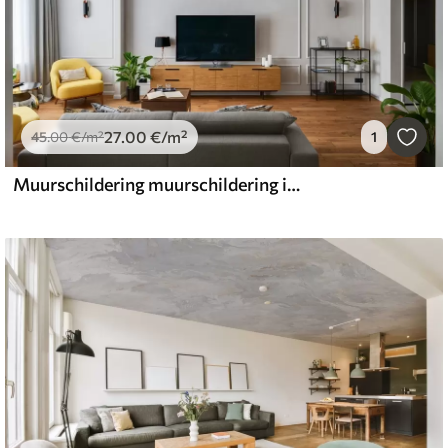
27
.00
€
/m²
45
.00
€
/m²
1
Muurschildering muurschildering in de stijl van renaissancefresco's in beige en donkere tinten. Twee mannelijke godenfiguren die naar elkaar uitreiken