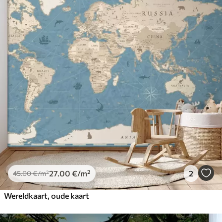
27
.00
€
/m²
2
45
.00
€
/m²
Wereldkaart, oude kaart