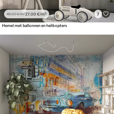
27
.00
€
/m²
7
45
.00
€
/m²
Hemel met ballonnen en helikopters