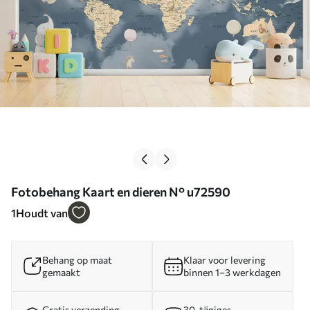
Fotobehang Kaart en dieren N° u72590
1
Houdt van
Behang op maat
Klaar voor levering
gemaakt
binnen 1–3 werkdagen
Gratis verzending
30-tägiges