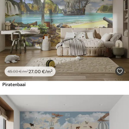
27
.00
€
/m²
45
.00
€
/m²
Piratenbaai