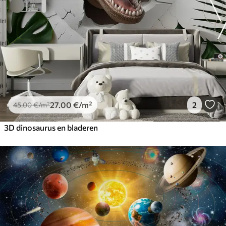
27
.00
€
/m²
2
45
.00
€
/m²
3D dinosaurus en bladeren