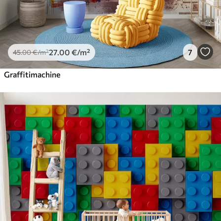
27
.00
€
/m²
7
45
.00
€
/m²
Graffitimachine