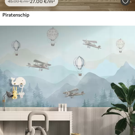
27
.00
€
/m²
45
.00
€
/m²
Piratenschip