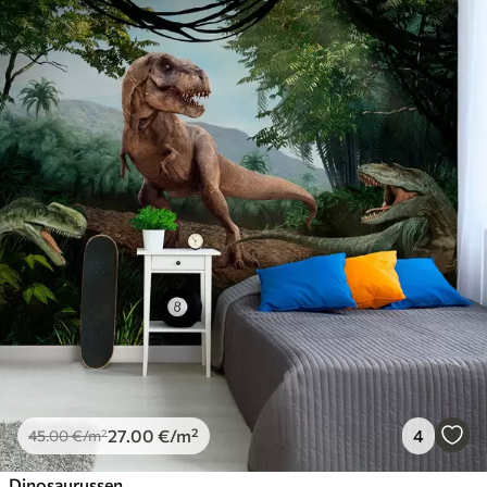
27
.00
€
/m²
4
45
.00
€
/m²
Dinosaurussen