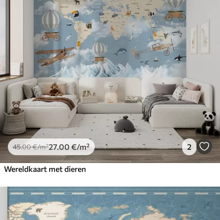
27
.00
€
/m²
2
45
.00
€
/m²
Wereldkaart met dieren