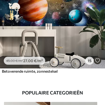
27
.00
€
/m²
15
45
.00
€
/m²
Betoverende ruimte, zonnestelsel
POPULAIRE CATEGORIEËN