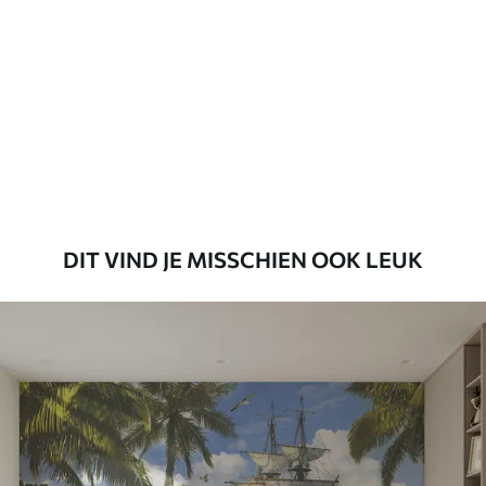
45
.00
27
.00
€
/m²
Premium
56
.67
34
.00
€
/m²
Premium vinyl
65
.00
39
.00
€
/m²
DIT VIND JE MISSCHIEN OOK LEUK
Peel and Stick
81
.65
48
.99
€
/m²