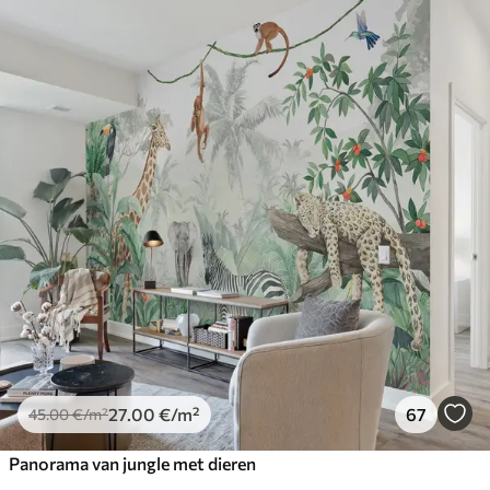
27
.00
€
/m²
67
45
.00
€
/m²
Panorama van jungle met dieren