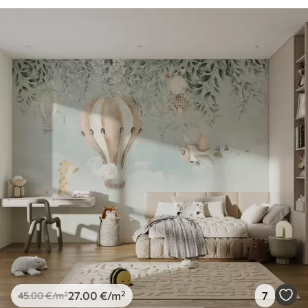
27
.00
€
/m²
7
45
.00
€
/m²