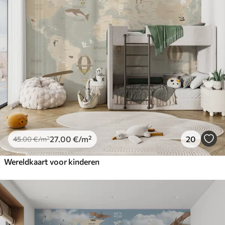
27
.00
€
/m²
20
45
.00
€
/m²
Wereldkaart voor kinderen