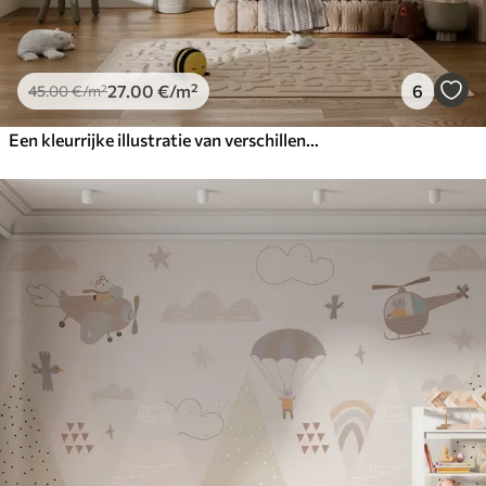
27
.00
€
/m²
6
45
.00
€
/m²
Een kleurrijke illustratie van verschillende planeten en ruimtewaterverf