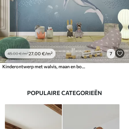
27
.00
€
/m²
7
45
.00
€
/m²
Kinderontwerp met walvis, maan en boot met kinderen
POPULAIRE CATEGORIEËN