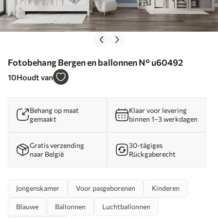
Fotobehang Bergen en ballonnen N° u60492
10
Houdt van
Behang op maat
Klaar voor levering
gemaakt
binnen 1–3 werkdagen
Gratis verzending
30-tägiges
naar België
Rückgaberecht
Jongenskamer
Voor pasgeborenen
Kinderen
Blauwe
Ballonnen
Luchtballonnen