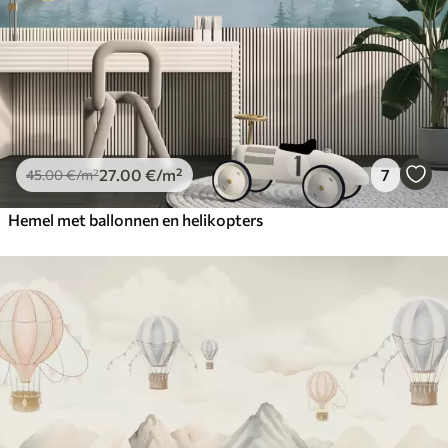
27
.00
€
/m²
7
45
.00
€
/m²
Hemel met ballonnen en helikopters