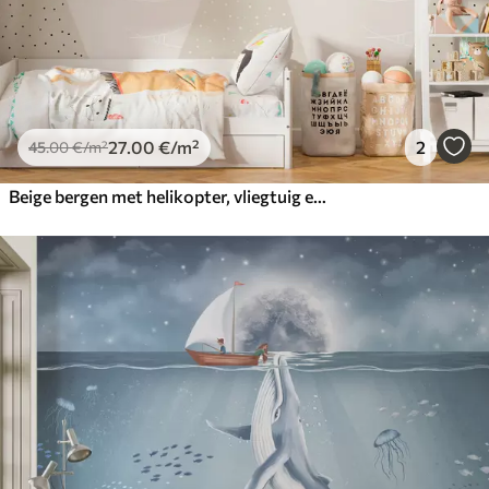
27
.00
€
/m²
2
45
.00
€
/m²
Beige bergen met helikopter, vliegtuig en dieren