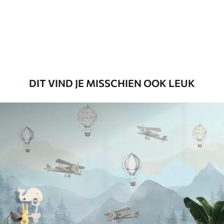
56
.67
34
.00
€
/m²
Premium vinyl
65
.00
39
.00
€
/m²
DIT VIND JE MISSCHIEN OOK LEUK
Peel and Stick
81
.65
48
.99
€
/m²