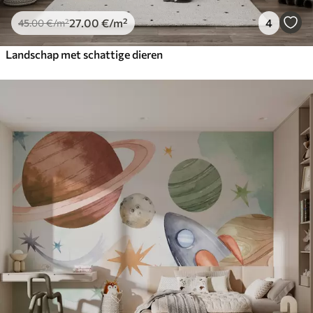
27
.00
€
/m²
4
45
.00
€
/m²
Landschap met schattige dieren