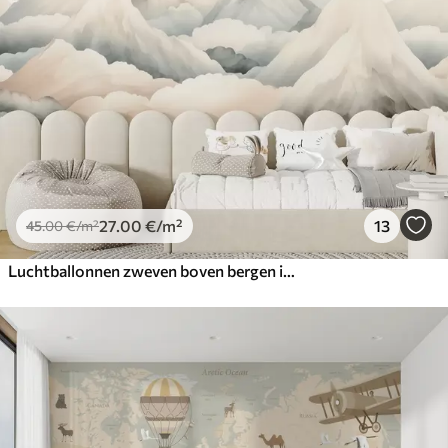
27
.00
€
/m²
13
45
.00
€
/m²
Luchtballonnen zweven boven bergen in neutrale, zachte pasteltinten