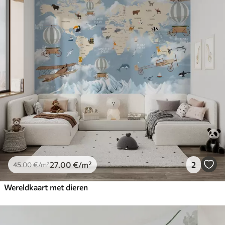
27
.00
€
/m²
2
45
.00
€
/m²
Wereldkaart met dieren