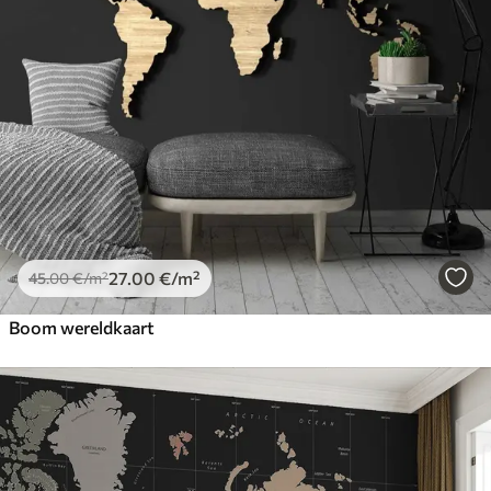
27
.00
€
/m²
45
.00
€
/m²
Boom wereldkaart