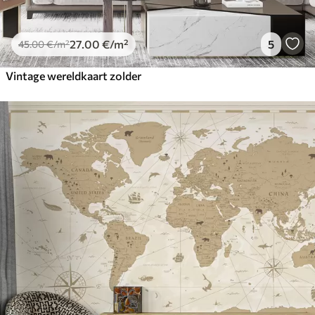
27
.00
€
/m²
5
45
.00
€
/m²
Vintage wereldkaart zolder