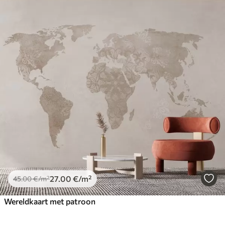
27
.00
€
/m²
45
.00
€
/m²
Wereldkaart met patroon