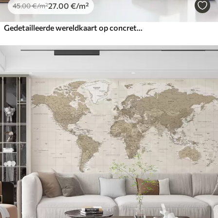
27
.00
€
/m²
45
.00
€
/m²
Gedetailleerde wereldkaart op concrete grungetextuur