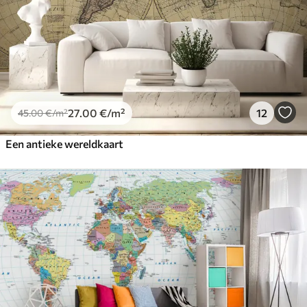
27
.00
€
/m²
12
45
.00
€
/m²
Een antieke wereldkaart