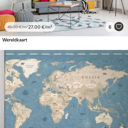
27
.00
€
/m²
6
45
.00
€
/m²
Wereldkaart