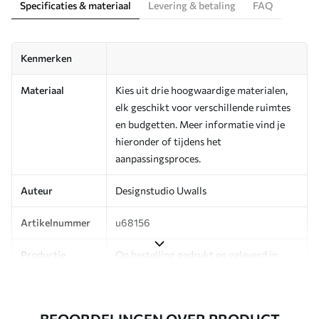
Specificaties & materiaal
Levering & betaling
FAQ
Kenmerken
Materiaal
Kies uit drie hoogwaardige materialen,
elk geschikt voor verschillende ruimtes
en budgetten. Meer informatie vind je
hieronder of tijdens het
aanpassingsproces.
Auteur
Designstudio Uwalls
Artikelnummer
u68156
Productie
Op bestelling gedrukt en geleverd in
rollen tot 50 cm breed.
Aanvullend
Beschikbaar met Vernislaag en/of
BEOORDELINGEN OVER PRODUCT