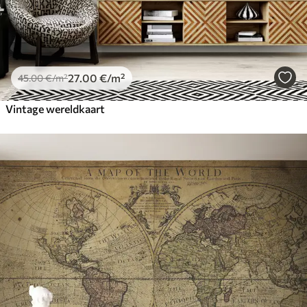
27
.00
€
/m²
45
.00
€
/m²
Vintage wereldkaart