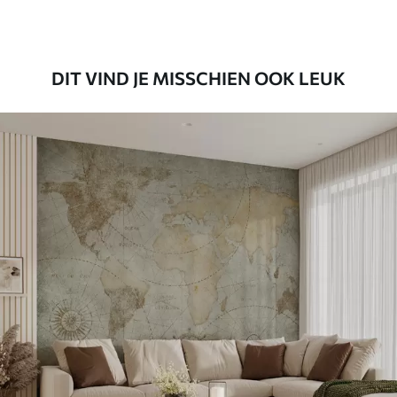
Premium vinyl
65
.00
39
.00
€
/m²
DIT VIND JE MISSCHIEN OOK LEUK
Peel and Stick
81
.65
48
.99
€
/m²