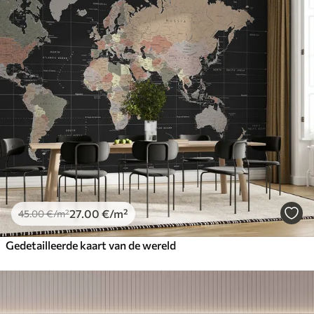
27
.00
€
/m²
45
.00
€
/m²
Gedetailleerde kaart van de wereld