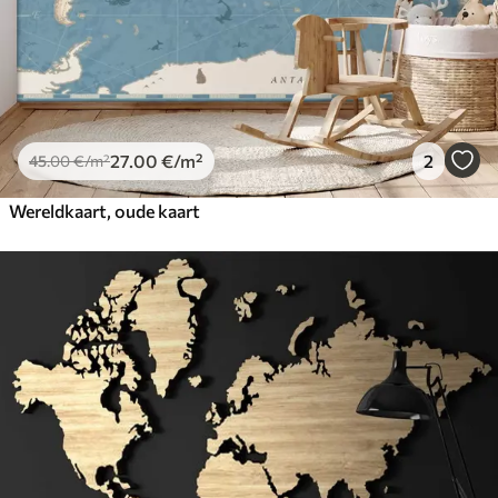
27
.00
€
/m²
2
45
.00
€
/m²
Wereldkaart, oude kaart