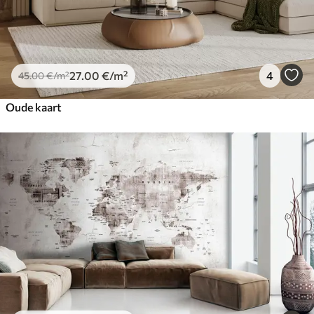
27
.00
€
/m²
4
45
.00
€
/m²
Oude kaart