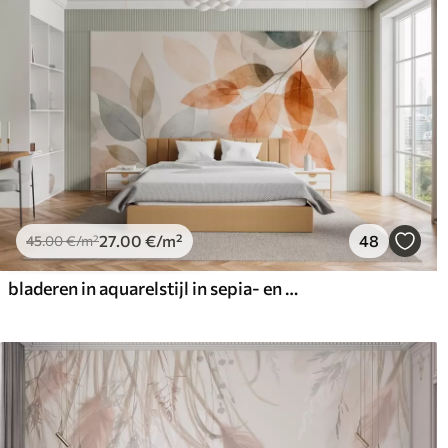
27
.00
€
/m²
48
45
.00
€
/m²
bladeren in aquarelstijl in sepia- en grijstinten