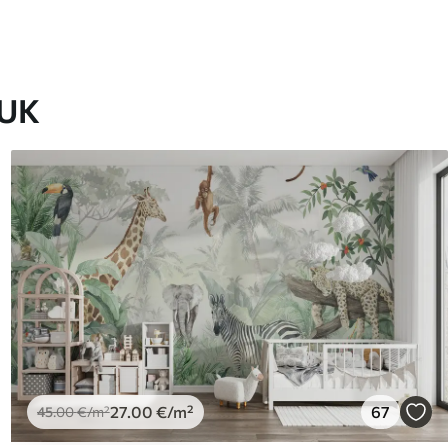
EUK
27
.00
€
/m²
67
45
.00
€
/m²