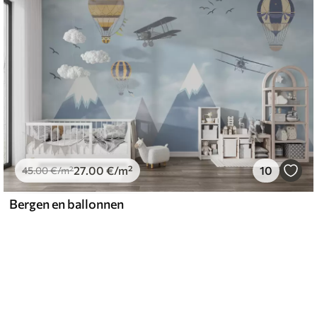
27
.00
€
/m²
10
45
.00
€
/m²
Bergen en ballonnen