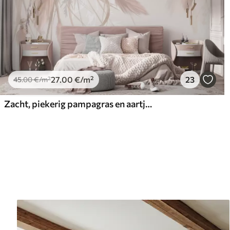
27
.00
€
/m²
23
45
.00
€
/m²
Zacht, piekerig pampagras en aartjes in beige en roze tinten tegen een lichte achtergrond