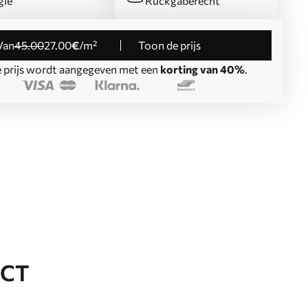
gië
Rückgaberecht
Van
45
.00
27
.00
€
/m²
Toon de prijs
 prijs wordt aangegeven met een
korting van 40%
.
UCT