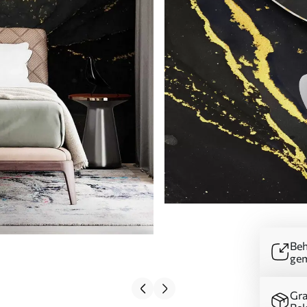
Beh
ge
Gra