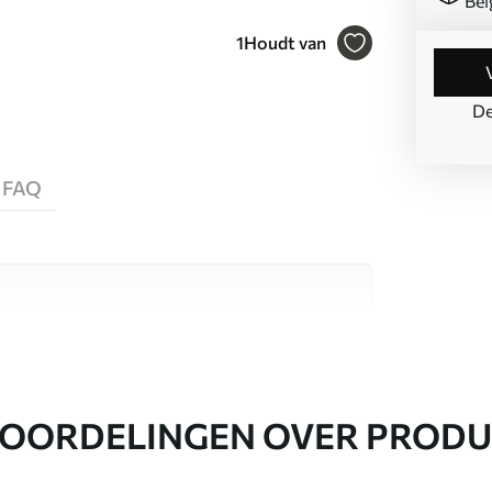
Bel
1
Houdt van
De
FAQ
aterialen, elk geschikt voor verschillende
nformatie vind je hieronder of tijdens het
OORDELINGEN OVER PROD