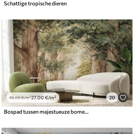
Schattige tropische dieren
27
.00
€
/m²
20
45
.00
€
/m²
Bospad tussen majestueuze bomen in aquarelstijl