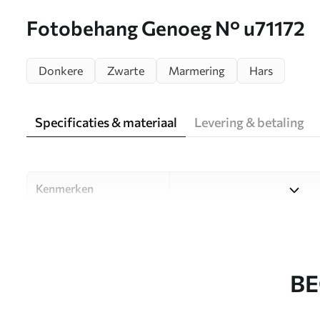
Fotobehang Genoeg N° u71172
Donkere
Zwarte
Marmering
Hars
Specificaties & materiaal
Levering & betaling
Kenmerken
Materiaal
Kies uit drie hoogwaardige m
ruimtes en budgetten. Meer i
aanpassingsproces.
BE
Auteur
Designstudio Uwalls