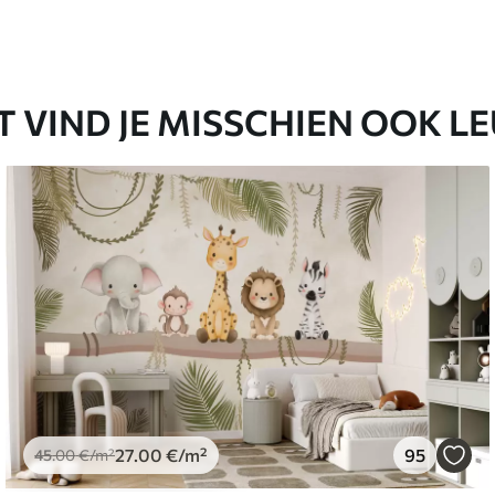
65
48
.99
€
/m²
T VIND JE MISSCHIEN OOK L
27
.00
€
/m²
95
45
.00
€
/m²