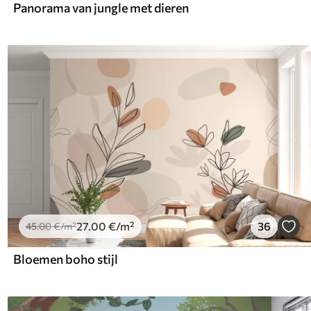
Panorama van jungle met dieren
27
.00
€
/m²
36
45
.00
€
/m²
Bloemen boho stijl