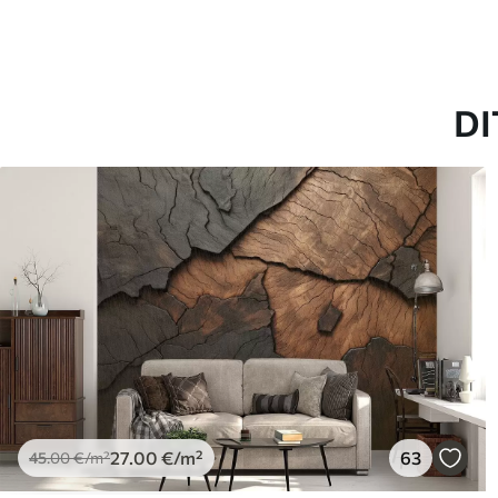
65
.00
81
.
39
.00
€
/m²
DI
27
.00
€
/m²
63
45
.00
€
/m²