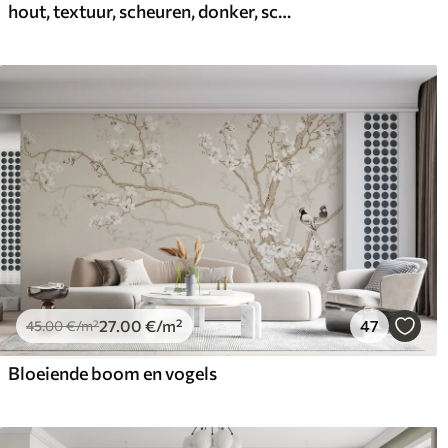
hout, textuur, scheuren, donker, schors, oppervlak
27
.00
€
/m²
47
45
.00
€
/m²
Bloeiende boom en vogels