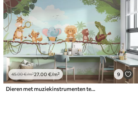
27
.00
€
/m²
9
45
.00
€
/m²
Dieren met muziekinstrumenten tegen een tropisch landschap