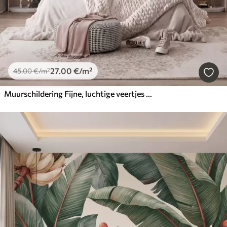
27
.00
€
/m²
45
.00
€
/m²
Muurschildering Fijne, luchtige veertjes in een perzikroze waas met een glans