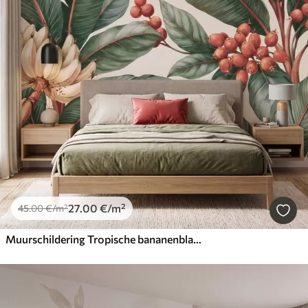
27
.00
€
/m²
45
.00
€
/m²
Muurschildering Tropische bananenbladeren met trossen rode koffiebessen, in aquarelstijl