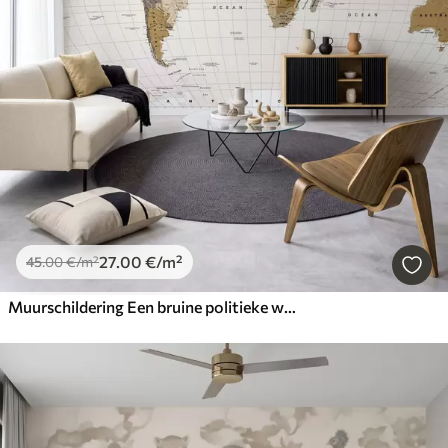
27
.00
€
/m²
45
.00
€
/m²
Muurschildering Een bruine politieke wereldkaart met vlaggen in het Engels