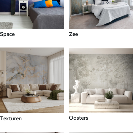
Space
Zee
Oosters
Texturen