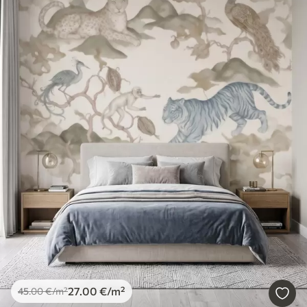
27
.00
€
/m²
45
.00
€
/m²