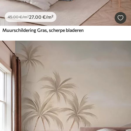
27
.00
€
/m²
45
.00
€
/m²
Muurschildering Gras, scherpe bladeren