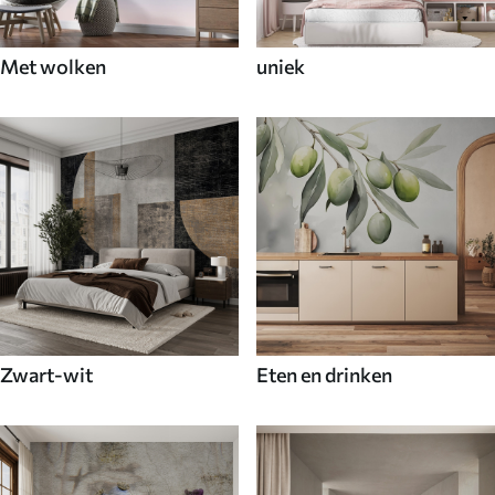
Met wolken
uniek
Zwart-wit
Eten en drinken