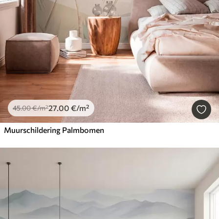
27
.00
€
/m²
45
.00
€
/m²
Muurschildering Palmbomen