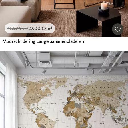
27
.00
€
/m²
45
.00
€
/m²
Muurschildering Lange bananenbladeren