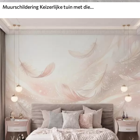
Muurschildering Keizerlijke tuin met dieren in oosterse stijl — aap, luipaard, tijger, pauw en reiger