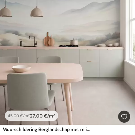
27
.00
€
/m²
45
.00
€
/m²
Muurschildering Berglandschap met reliëf