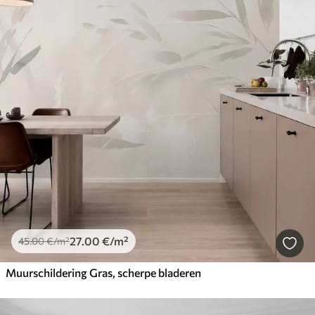
27
.00
€
/m²
45
.00
€
/m²
Muurschildering Gras, scherpe bladeren