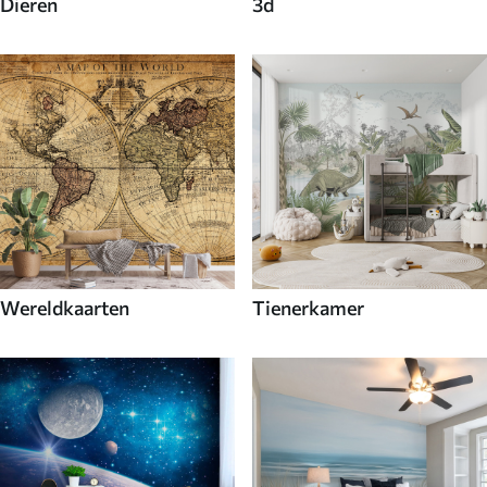
Dieren
3d
Wereldkaarten
Tienerkamer