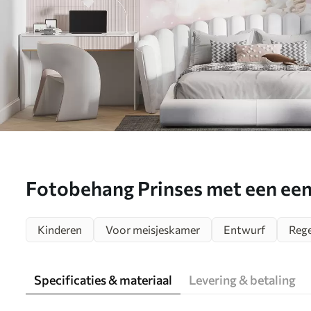
Fotobehang Prinses met een een
sprookjeswereld N° u96869
Kinderen
Voor meisjeskamer
Entwurf
Reg
Specificaties & materiaal
Levering & betaling