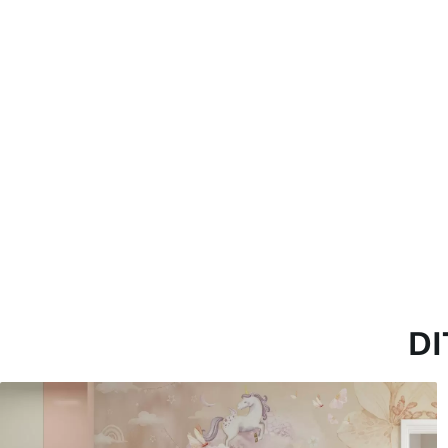
Toepassingsmethode
Naadloze toepassing
Beschikbare materialen
Standaard
Pr
45
.00
56
.
27
.00
€
/m²
Premium vinyl
Pee
65
.00
81
.
39
.00
€
/m²
DI