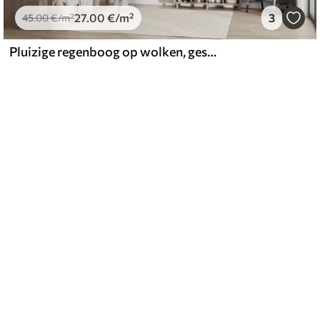
27
.00
€
/m²
3
45
.00
€
/m²
Pluizige regenboog op wolken, geschilderd