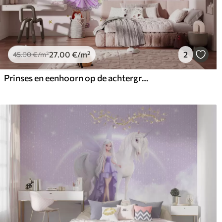
27
.00
€
/m²
2
45
.00
€
/m²
Prinses en eenhoorn op de achtergrond van het kasteel met een regenboog