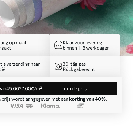
ang op maat
Klaar voor levering
maakt
binnen 1–3 werkdagen
tis verzending naar
30-tägiges
gië
Rückgaberecht
Van
45
.00
27
.00
€
/m²
Toon de prijs
 prijs wordt aangegeven met een
korting van 40%
.