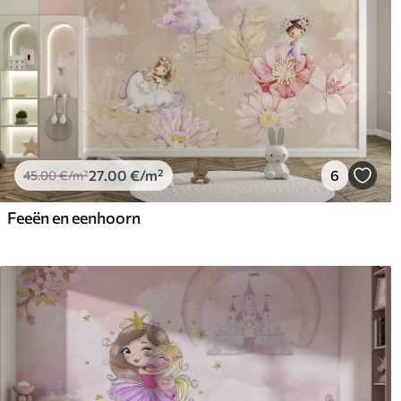
27
.00
€
/m²
6
45
.00
€
/m²
Feeën en eenhoorn