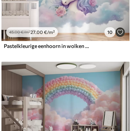
27
.00
€
/m²
10
45
.00
€
/m²
Pastelkleurige eenhoorn in wolken met regenboog en rozen