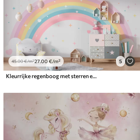
27
.00
€
/m²
5
45
.00
€
/m²
Kleurrijke regenboog met sterren en harten Scandinavische stijl