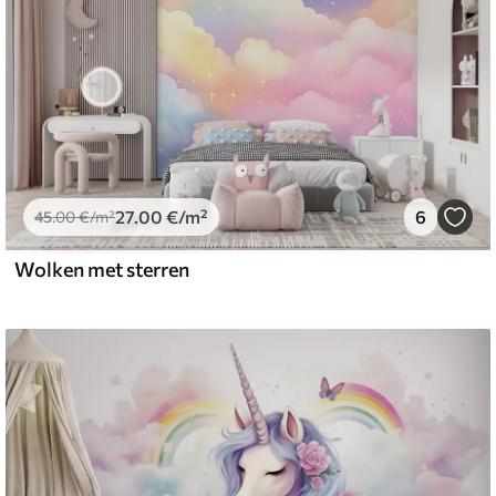
27
.00
€
/m²
6
45
.00
€
/m²
Wolken met sterren