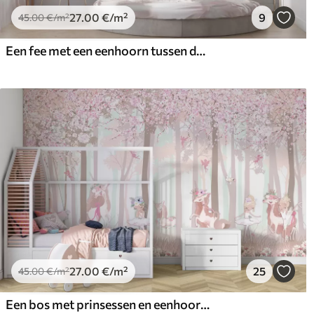
27
.00
€
/m²
9
45
.00
€
/m²
Een fee met een eenhoorn tussen de wolken
27
.00
€
/m²
25
45
.00
€
/m²
Een bos met prinsessen en eenhoorns