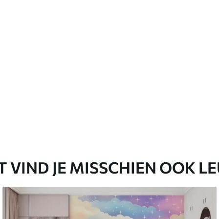
emium
67
34
.00
€
/m²
l and Stick
65
48
.99
€
/m²
T VIND JE MISSCHIEN OOK L