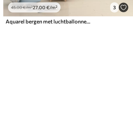
27
.00
€
/m²
3
45
.00
€
/m²
Aquarel bergen met luchtballonnen, etherisch