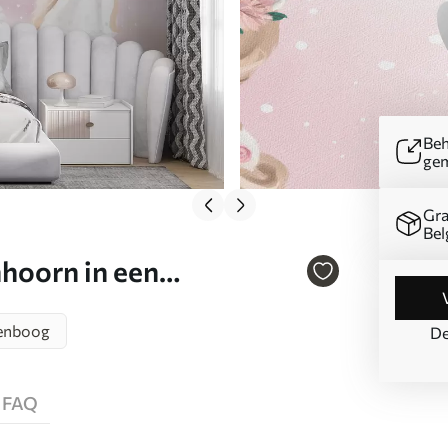
Beh
ge
Gra
Bel
hoorn in een
enboog
De
FAQ