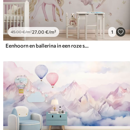
27
.00
€
/m²
1
45
.00
€
/m²
Eenhoorn en ballerina in een roze sprookje, kinderverhaal