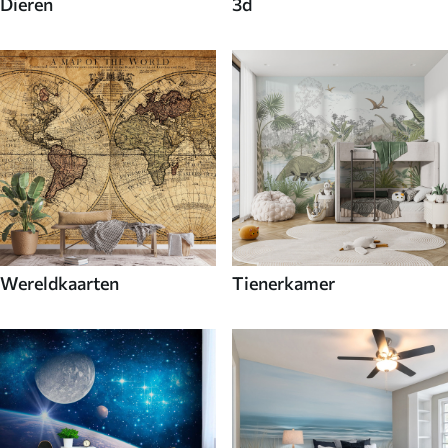
Dieren
3d
Wereldkaarten
Tienerkamer