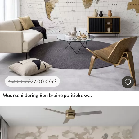
27
.00
€
/m²
45
.00
€
/m²
Muurschildering Een bruine politieke wereldkaart met vlaggen in het Engels