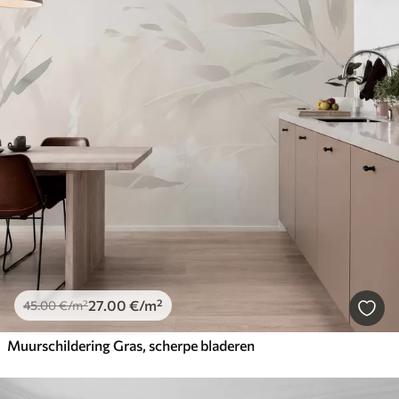
27
.00
€
/m²
45
.00
€
/m²
Muurschildering Gras, scherpe bladeren