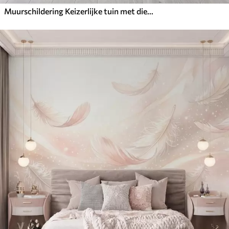
Muurschildering Keizerlijke tuin met dieren in oosterse stijl — aap, luipaard, tijger, pauw en reiger