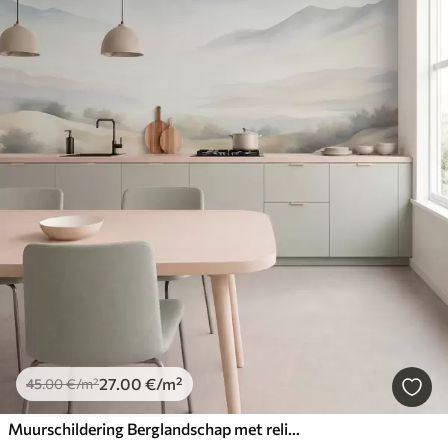
27
.00
€
/m²
45
.00
€
/m²
Muurschildering Berglandschap met reliëf