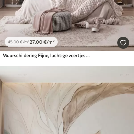
27
.00
€
/m²
45
.00
€
/m²
Muurschildering Fijne, luchtige veertjes in een perzikroze waas met een glans