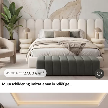
27
.00
€
/m²
45
.00
€
/m²
Muurschildering Imitatie van in reliëf gegoten, fijne beige-groene blaadjes