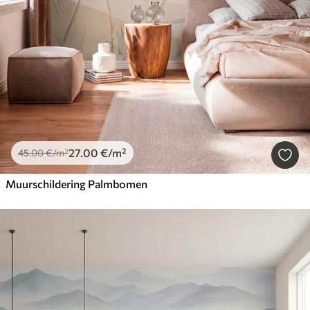
27
.00
€
/m²
45
.00
€
/m²
Muurschildering Palmbomen