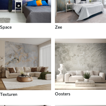
Space
Zee
Oosters
Texturen