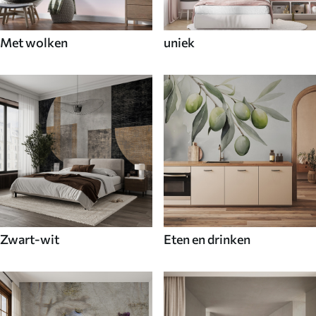
Met wolken
uniek
Zwart-wit
Eten en drinken