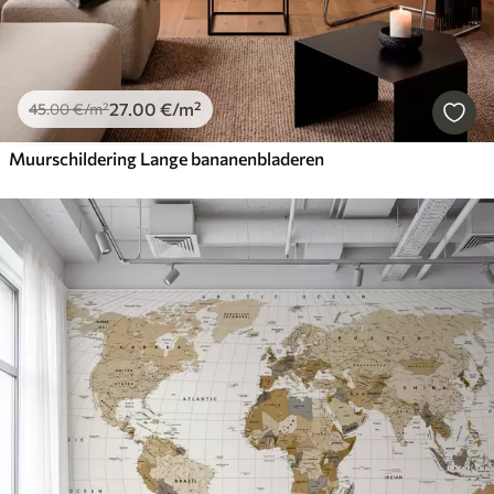
27
.00
€
/m²
45
.00
€
/m²
Muurschildering Lange bananenbladeren