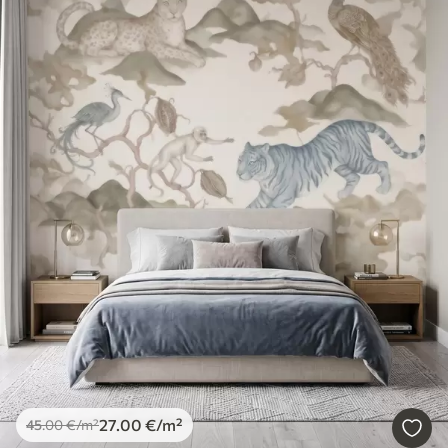
27
.00
€
/m²
45
.00
€
/m²