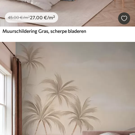
27
.00
€
/m²
45
.00
€
/m²
Muurschildering Gras, scherpe bladeren