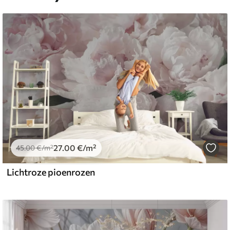
27
.00
€
/m²
45
.00
€
/m²
Lichtroze pioenrozen