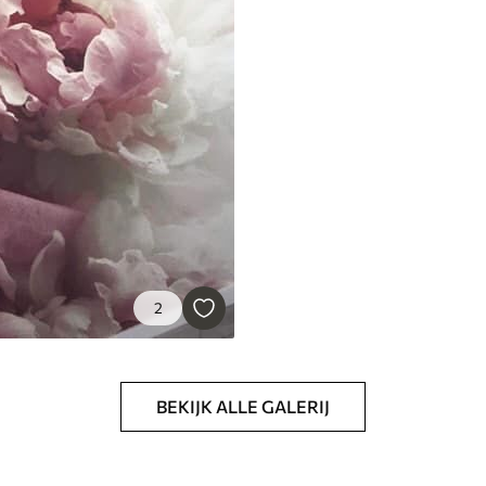
emium
67
34
.00
€
/m²
l and Stick
65
48
.99
€
/m²
2
BEKIJK ALLE GALERIJ