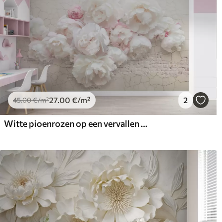
27
.00
€
/m²
2
45
.00
€
/m²
Witte pioenrozen op een vervallen muur