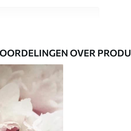
aterialen, elk geschikt voor verschillende
nformatie vind je hieronder of tijdens het
OORDELINGEN OVER PROD
everd in rollen tot 50 cm breed.
en/of behanglijm.
einigd met een zachte spons. Fotobehang met
er worden gereinigd.