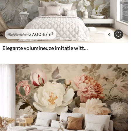
27
.00
€
/m²
4
45
.00
€
/m²
Elegante volumineuze imitatie witte pioenbloemen met zachte bloemblaadjes en pastelgele hartjes, tegen een lichte achtergrond