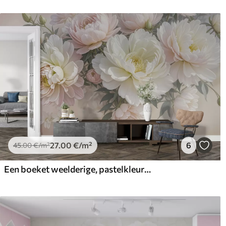
27
.00
€
/m²
6
45
.00
€
/m²
Een boeket weelderige, pastelkleurige pioenrozen en andere bloemen tegen een zachte, onscherpe achtergrond