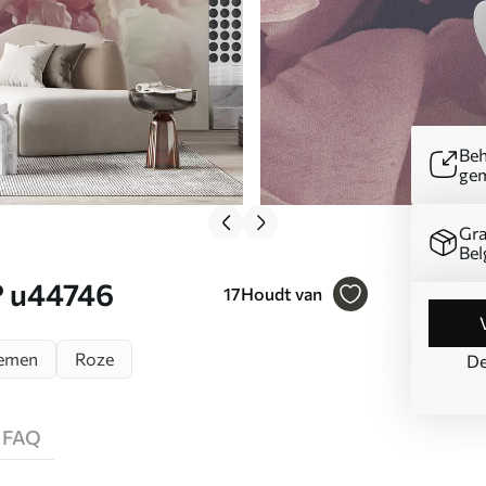
Beh
ge
Gra
Bel
° u44746
17
Houdt van
oemen
Roze
De
FAQ