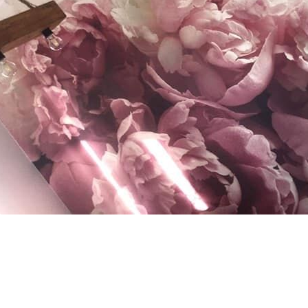
Toepassingsmethode
Naadloze toepassing
Beschikbare materialen
Standaard
Pr
45
.00
56
.
27
.00
€
/m²
Premium vinyl
Pee
65
.00
81
.
39
.00
€
/m²