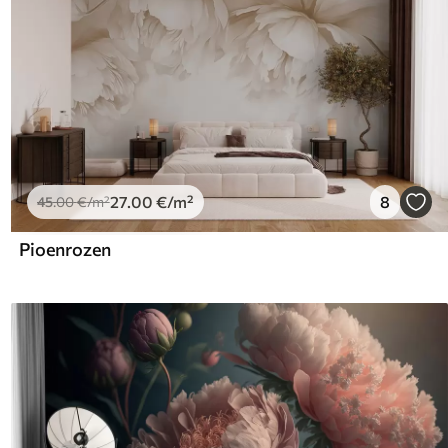
27
.00
€
/m²
8
45
.00
€
/m²
Pioenrozen