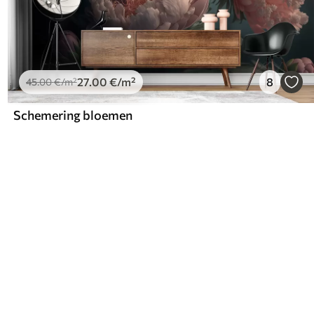
27
.00
€
/m²
8
45
.00
€
/m²
Schemering bloemen