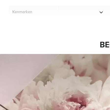
Kenmerken
Materiaal
Kies uit drie hoogwaardige m
ruimtes en budgetten. Meer i
aanpassingsproces.
BE
Auteur
Designstudio Uwalls
Artikelnummer
u44746
Productie
Op bestelling gedrukt en gel
Aanvullend
Beschikbaar met Vernislaag 
Reiniging
Kan voorzichtig worden ger
een Vernislaag kan met wat