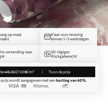
ang op maat
Klaar voor levering
maakt
binnen 1–3 werkdagen
tis verzending naar
30-tägiges
gië
Rückgaberecht
Van
45
.00
27
.00
€
/m²
Toon de prijs
 prijs wordt aangegeven met een
korting van 40%
.