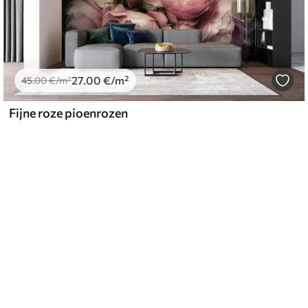
27
.00
€
/m²
45
.00
€
/m²
Fijne roze pioenrozen