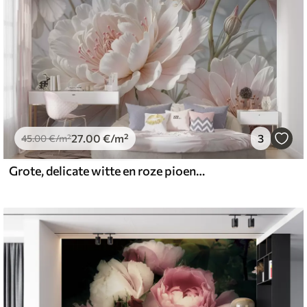
27
.00
€
/m²
3
45
.00
€
/m²
Grote, delicate witte en roze pioenbloemen met zachte, pluizige bloemblaadjes tegen een onscherpe grijze achtergrond