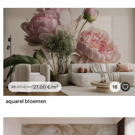
27
.00
€
/m²
18
45
.00
€
/m²
aquarel bloemen