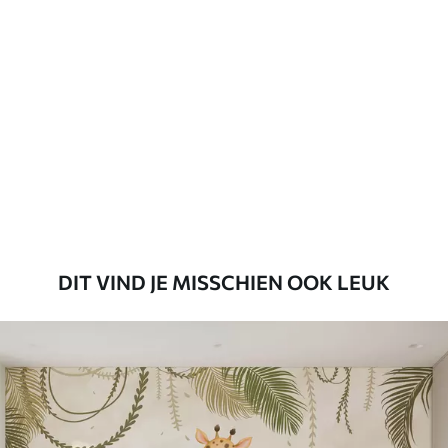
Standaard
45
.00
27
.00
€
/m²
Premium
56
.67
34
.00
€
/m²
Premium vinyl
65
.00
39
.00
€
/m²
DIT VIND JE MISSCHIEN OOK LEUK
Peel and Stick
81
.65
48
.99
€
/m²