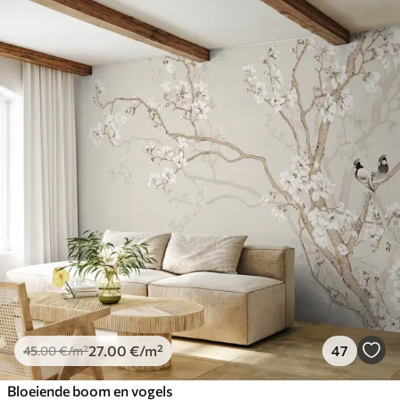
27
.00
€
/m²
47
45
.00
€
/m²
Bloeiende boom en vogels