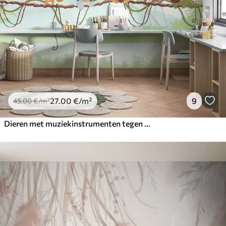
27
.00
€
/m²
9
45
.00
€
/m²
Dieren met muziekinstrumenten tegen een tropisch landschap