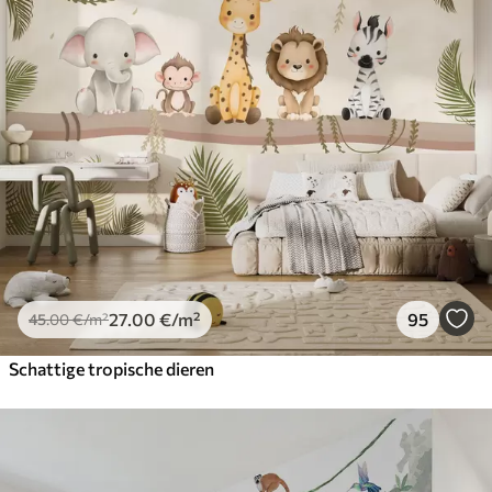
27
.00
€
/m²
95
45
.00
€
/m²
Schattige tropische dieren