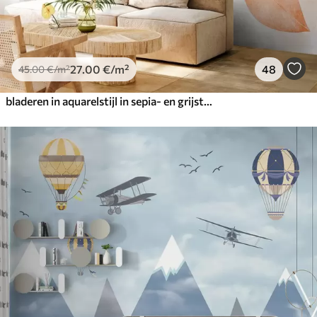
27
.00
€
/m²
48
45
.00
€
/m²
bladeren in aquarelstijl in sepia- en grijstinten