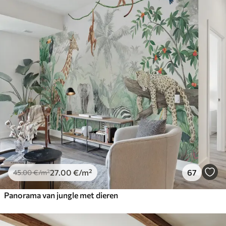
27
.00
€
/m²
67
45
.00
€
/m²
Panorama van jungle met dieren