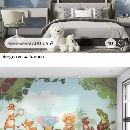
27
.00
€
/m²
10
45
.00
€
/m²
Bergen en ballonnen