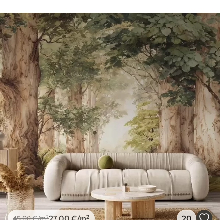
27
.00
€
/m²
20
45
.00
€
/m²