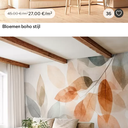
27
.00
€
/m²
36
45
.00
€
/m²
Bloemen boho stijl