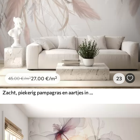
27
.00
€
/m²
23
45
.00
€
/m²
Zacht, piekerig pampagras en aartjes in beige en roze tinten tegen een lichte achtergrond