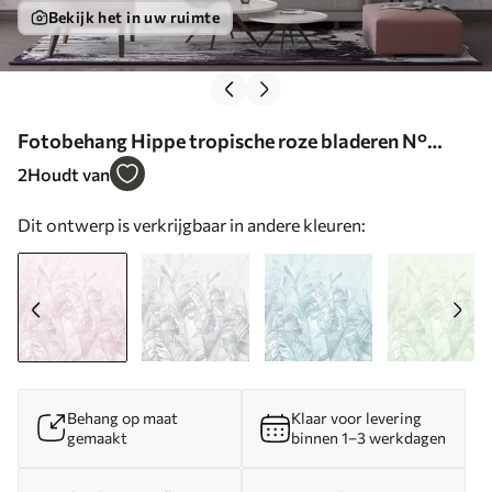
Bekijk het in uw ruimte
Fotobehang Hippe tropische roze bladeren N°
u98951v1
2
Houdt van
Dit ontwerp is verkrijgbaar in andere kleuren:
Behang op maat
Klaar voor levering
gemaakt
binnen 1–3 werkdagen