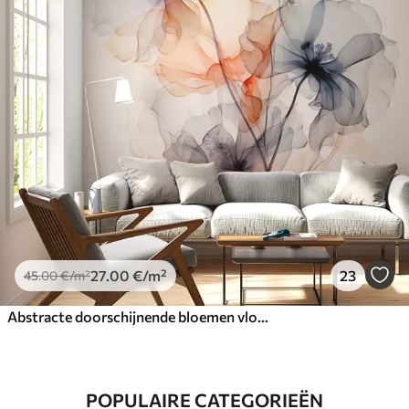
27
.00
€
/m²
23
45
.00
€
/m²
Abstracte doorschijnende bloemen vloeibaar aquarel
POPULAIRE CATEGORIEËN