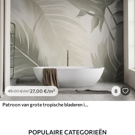
27
.00
€
/m²
8
45
.00
€
/m²
Patroon van grote tropische bladeren in zachtgroene en beige tinten, met vloeiende verlopen en fijne textuurdetails
POPULAIRE CATEGORIEËN