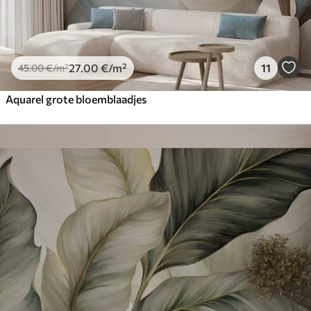
27
.00
€
/m²
11
45
.00
€
/m²
Aquarel grote bloemblaadjes