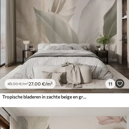
27
.00
€
/m²
11
45
.00
€
/m²
Tropische bladeren in zachte beige en groene tinten, met een aquareleffect en zachte kleurovergangen