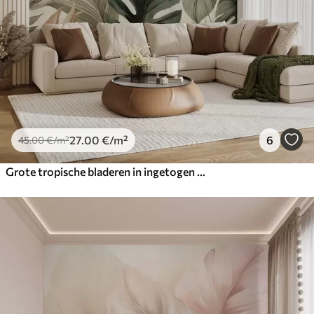
27
.00
€
/m²
6
45
.00
€
/m²
Grote tropische bladeren in ingetogen delicate pasteltinten