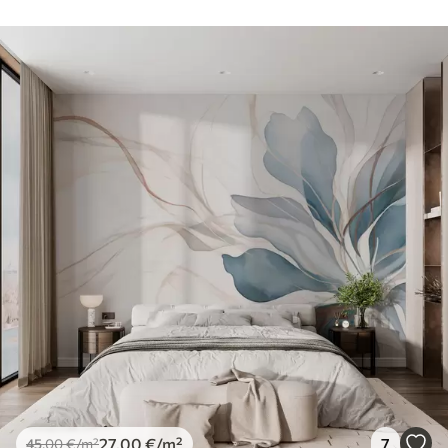
27
.00
€
/m²
7
45
.00
€
/m²