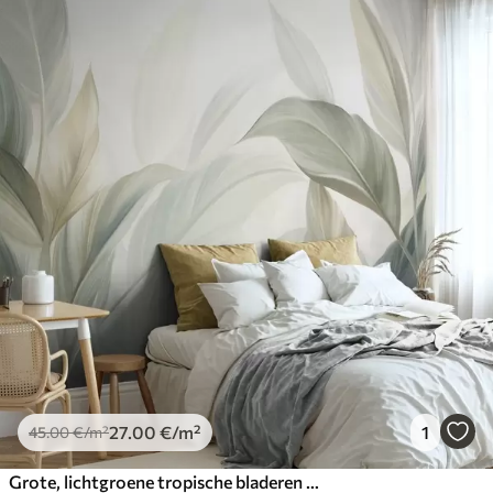
27
.00
€
/m²
1
45
.00
€
/m²
Grote, lichtgroene tropische bladeren met zachte pasteltinten, kunst met textuur