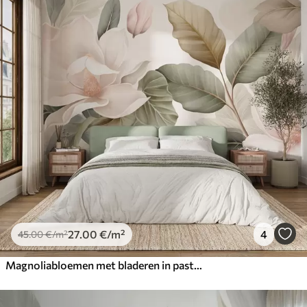
27
.00
€
/m²
4
45
.00
€
/m²
Magnoliabloemen met bladeren in pastelkleuren, wit, roze en groen, zacht, delicaat, aquarelstijl