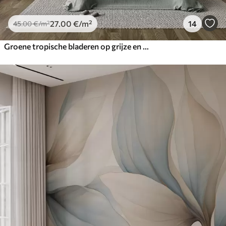
27
.00
€
/m²
14
45
.00
€
/m²
Groene tropische bladeren op grijze en witte achtergrond