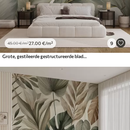
27
.00
€
/m²
9
45
.00
€
/m²
Grote, gestileerde gestructureerde bladeren met gedetailleerde nerven in verschillende tinten groen, crème en beige