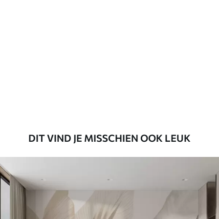
Standaard
45
.00
27
.00
€
/m²
Premium
56
.67
34
.00
€
/m²
Premium vinyl
65
.00
39
.00
€
/m²
DIT VIND JE MISSCHIEN OOK LEUK
Peel and Stick
81
.65
48
.99
€
/m²