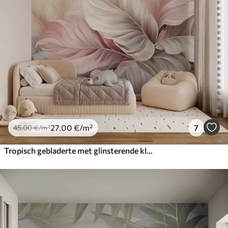
27
.00
€
/m²
7
45
.00
€
/m²
Tropisch gebladerte met glinsterende kleuren