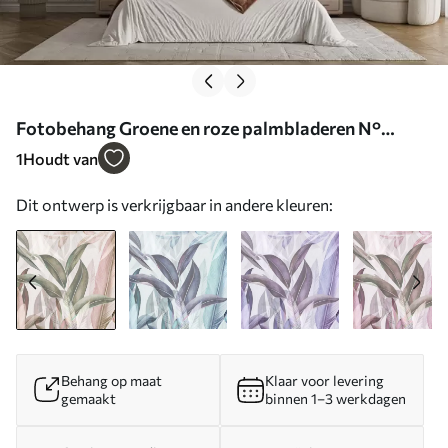
Fotobehang Groene en roze palmbladeren N°
u94302
1
Houdt van
Dit ontwerp is verkrijgbaar in andere kleuren:
Behang op maat
Klaar voor levering
gemaakt
binnen 1–3 werkdagen