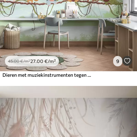
27
.00
€
/m²
9
45
.00
€
/m²
Dieren met muziekinstrumenten tegen een tropisch landschap