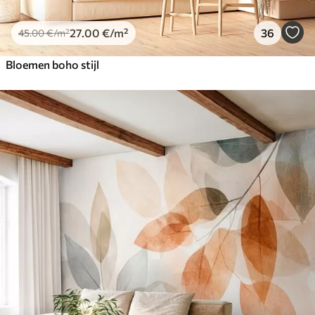
27
.00
€
/m²
36
45
.00
€
/m²
Bloemen boho stijl