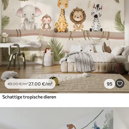
27
.00
€
/m²
95
45
.00
€
/m²
Schattige tropische dieren