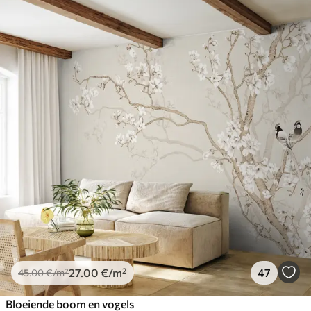
27
.00
€
/m²
47
45
.00
€
/m²
Bloeiende boom en vogels