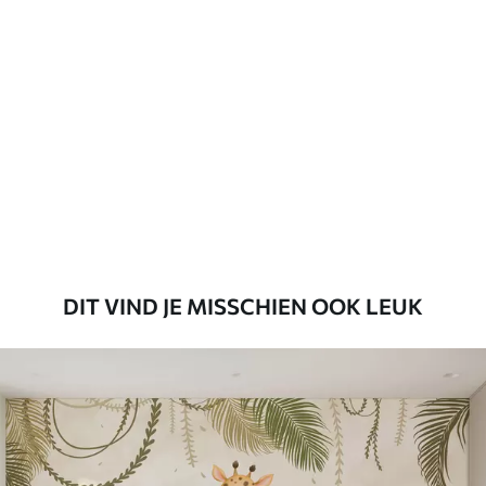
Standaard
45
.00
27
.00
€
/m²
Premium
56
.67
34
.00
€
/m²
Premium vinyl
65
.00
39
.00
€
/m²
DIT VIND JE MISSCHIEN OOK LEUK
Peel and Stick
81
.65
48
.99
€
/m²