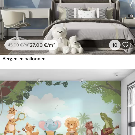
27
.00
€
/m²
10
45
.00
€
/m²
Bergen en ballonnen