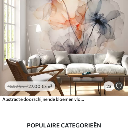
27
.00
€
/m²
23
45
.00
€
/m²
Abstracte doorschijnende bloemen vloeibaar aquarel
POPULAIRE CATEGORIEËN