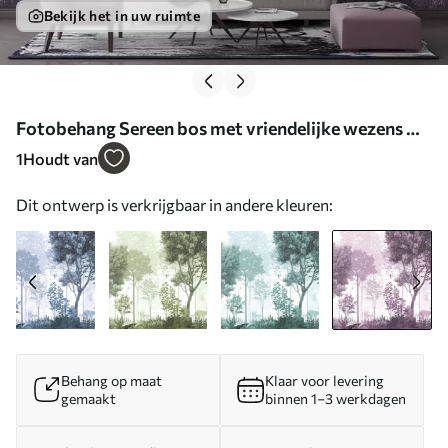
Bekijk het in uw ruimte
Fotobehang Sereen bos met vriendelijke wezens N°
u72134v4
1
Houdt van
Dit ontwerp is verkrijgbaar in andere kleuren:
Behang op maat
Klaar voor levering
gemaakt
binnen 1–3 werkdagen