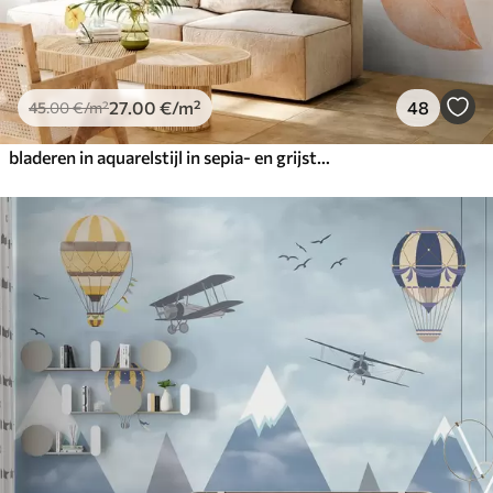
27
.00
€
/m²
48
45
.00
€
/m²
bladeren in aquarelstijl in sepia- en grijstinten