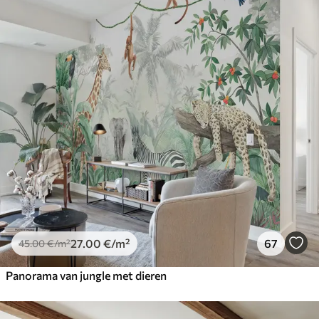
27
.00
€
/m²
67
45
.00
€
/m²
Panorama van jungle met dieren