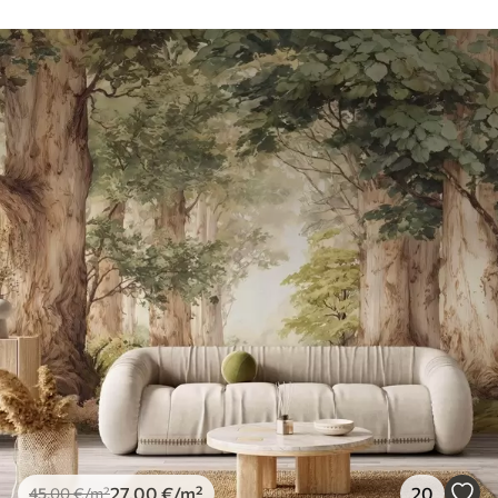
27
.00
€
/m²
20
45
.00
€
/m²