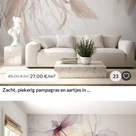
27
.00
€
/m²
23
45
.00
€
/m²
Zacht, piekerig pampagras en aartjes in beige en roze tinten tegen een lichte achtergrond