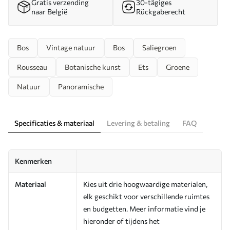
Gratis verzending
30-tägiges
naar België
Rückgaberecht
Bos
Vintage natuur
Bos
Saliegroen
Rousseau
Botanische kunst
Ets
Groene
Natuur
Panoramische
Specificaties & materiaal
Levering & betaling
FAQ
Kenmerken
Materiaal
Kies uit drie hoogwaardige materialen,
elk geschikt voor verschillende ruimtes
en budgetten. Meer informatie vind je
hieronder of tijdens het