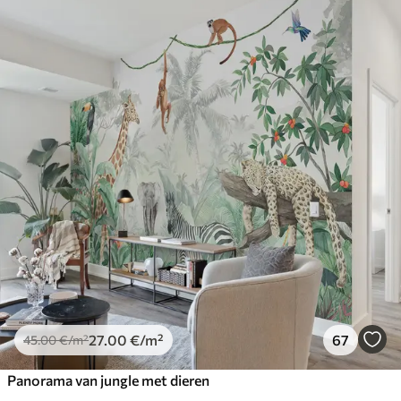
27
.00
€
/m²
67
45
.00
€
/m²
Panorama van jungle met dieren