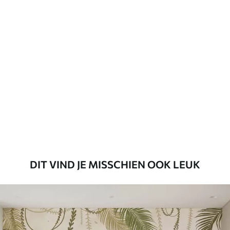
Beschikbare materialen
Standaard
45
.00
27
.00
€
/m²
Premium
56
.67
34
.00
€
/m²
Premium vinyl
65
.00
39
.00
€
/m²
DIT VIND JE MISSCHIEN OOK LEUK
Peel and Stick
81
.65
48
.99
€
/m²