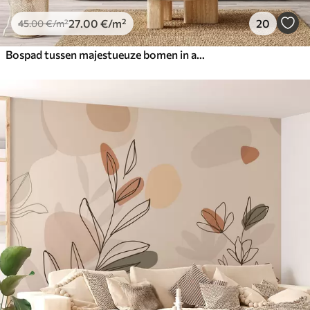
27
.00
€
/m²
20
45
.00
€
/m²
Bospad tussen majestueuze bomen in aquarelstijl