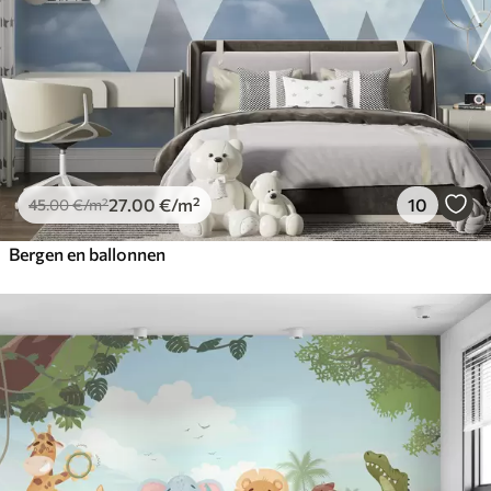
27
.00
€
/m²
10
45
.00
€
/m²
Bergen en ballonnen