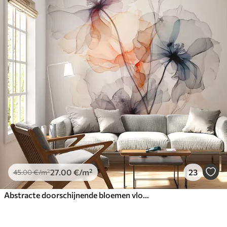
27
.00
€
/m²
23
45
.00
€
/m²
Abstracte doorschijnende bloemen vloeibaar aquarel