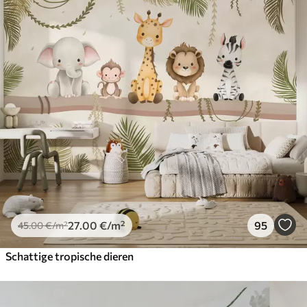
27
.00
€
/m²
95
45
.00
€
/m²
Schattige tropische dieren