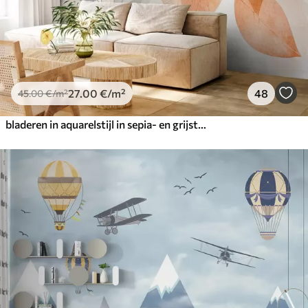
27
.00
€
/m²
48
45
.00
€
/m²
bladeren in aquarelstijl in sepia- en grijstinten