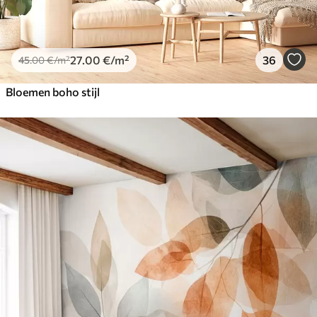
27
.00
€
/m²
36
45
.00
€
/m²
Bloemen boho stijl