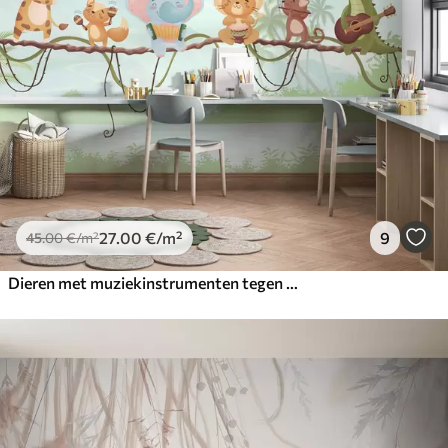
27
.00
€
/m²
9
45
.00
€
/m²
Dieren met muziekinstrumenten tegen een tropisch landschap