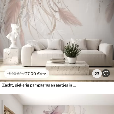
27
.00
€
/m²
23
45
.00
€
/m²
Zacht, piekerig pampagras en aartjes in beige en roze tinten tegen een lichte achtergrond