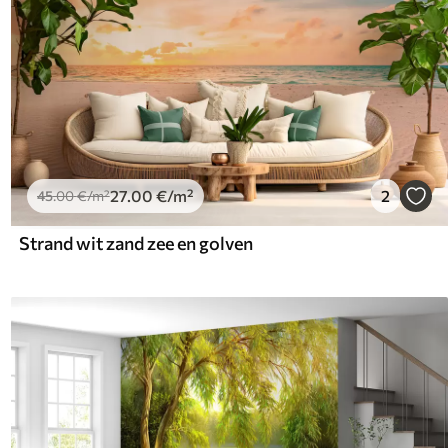
27
.00
€
/m²
2
45
.00
€
/m²
Strand wit zand zee en golven