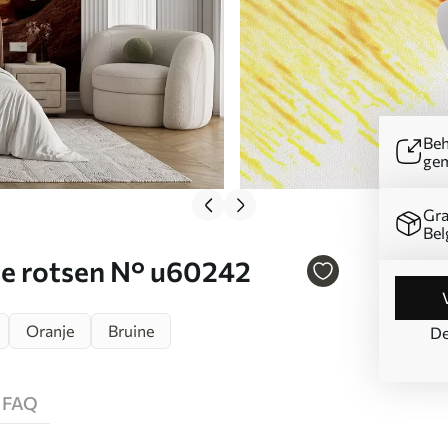
Beh
ge
Gra
Bel
e rotsen N° u60242
Oranje
Bruine
De
FAQ