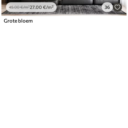
27
.00
€
/m²
36
45
.00
€
/m²
Grote bloem