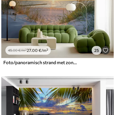
27
.00
€
/m²
25
45
.00
€
/m²
Foto/panoramisch strand met zonsondergang