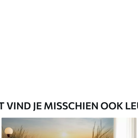
emium
67
34
.00
€
/m²
l and Stick
65
48
.99
€
/m²
T VIND JE MISSCHIEN OOK L