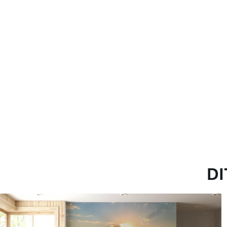
Toepassingsmethode
Naadloze toepassing
Beschikbare materialen
Standaard
Pr
45
.00
56
.
27
.00
€
/m²
Premium vinyl
Pee
65
.00
81
.
39
.00
€
/m²
DI