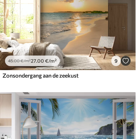
27
.00
€
/m²
9
45
.00
€
/m²
Zonsondergang aan de zeekust