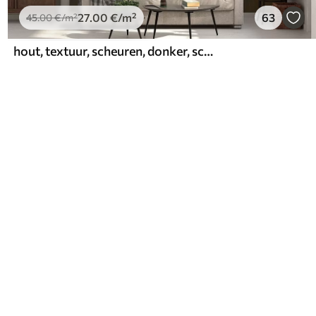
27
.00
€
/m²
63
45
.00
€
/m²
hout, textuur, scheuren, donker, schors, oppervlak