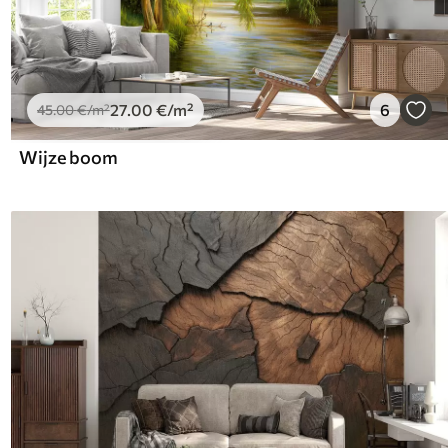
27
.00
€
/m²
6
45
.00
€
/m²
Wijze boom