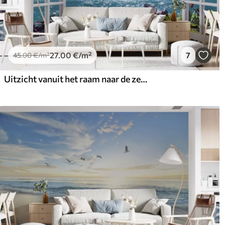
27
.00
€
/m²
7
45
.00
€
/m²
Uitzicht vanuit het raam naar de zee en het jacht