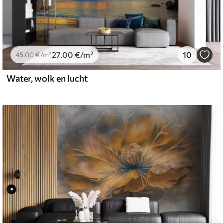
27
.00
€
/m²
10
45
.00
€
/m²
Water, wolk en lucht