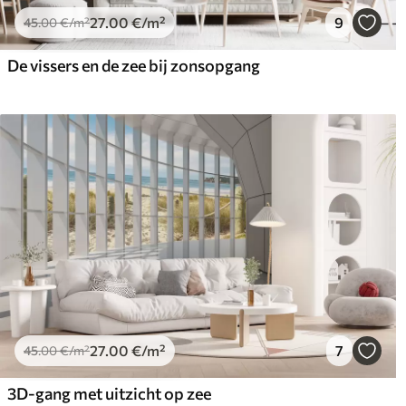
27
.00
€
/m²
9
45
.00
€
/m²
De vissers en de zee bij zonsopgang
27
.00
€
/m²
7
45
.00
€
/m²
3D-gang met uitzicht op zee