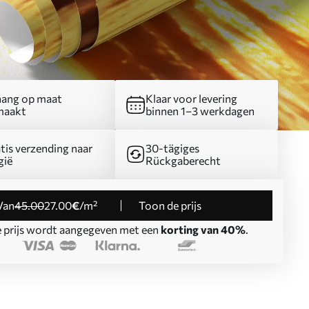
ang op maat
Klaar voor levering
maakt
binnen 1–3 werkdagen
tis verzending naar
30-tägiges
gië
Rückgaberecht
Van
45
.00
27
.00
€
/m²
Toon de prijs
 prijs wordt aangegeven met een
korting van 40%
.