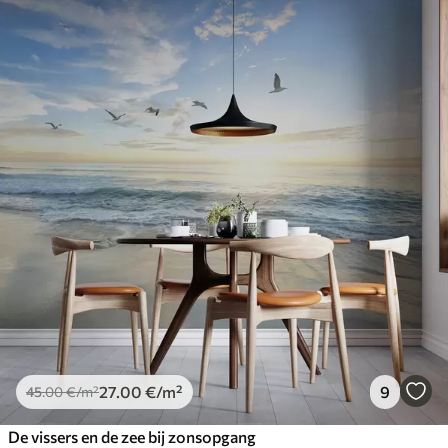
27
.00
€
/m²
9
45
.00
€
/m²
De vissers en de zee bij zonsopgang