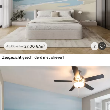
27
.00
€
/m²
7
45
.00
€
/m²
Zeegezicht geschilderd met olieverf