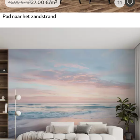
27
.00
€
/m²
11
45
.00
€
/m²
Pad naar het zandstrand