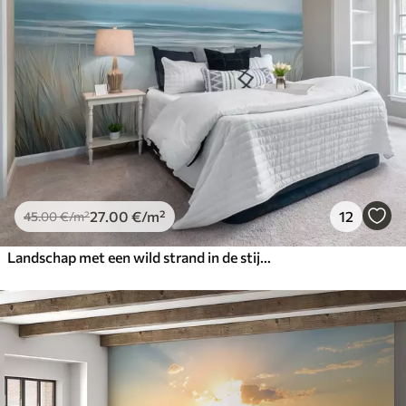
27
.00
€
/m²
12
45
.00
€
/m²
Landschap met een wild strand in de stijl van olieverfschilderijen