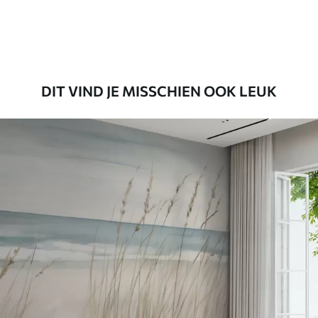
Premium vinyl
65
.00
39
.00
€
/m²
DIT VIND JE MISSCHIEN OOK LEUK
Peel and Stick
81
.65
48
.99
€
/m²