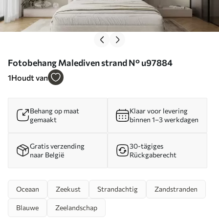
Fotobehang Malediven strand N° u97884
1
Houdt van
Behang op maat
Klaar voor levering
gemaakt
binnen 1–3 werkdagen
Gratis verzending
30-tägiges
naar België
Rückgaberecht
Oceaan
Zeekust
Strandachtig
Zandstranden
Blauwe
Zeelandschap