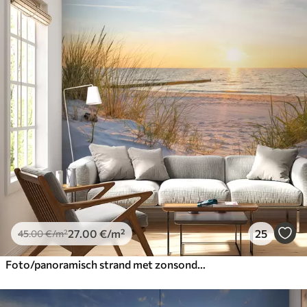
27
.00
€
/m²
25
45
.00
€
/m²
Foto/panoramisch strand met zonsondergang