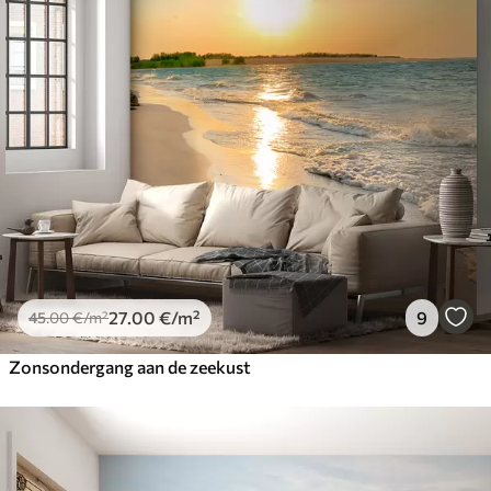
27
.00
€
/m²
9
45
.00
€
/m²
Zonsondergang aan de zeekust