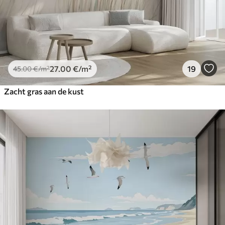
27
.00
€
/m²
19
45
.00
€
/m²
Zacht gras aan de kust