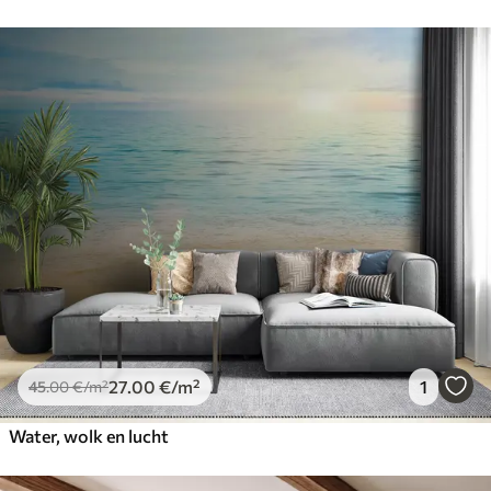
27
.00
€
/m²
1
45
.00
€
/m²
Water, wolk en lucht