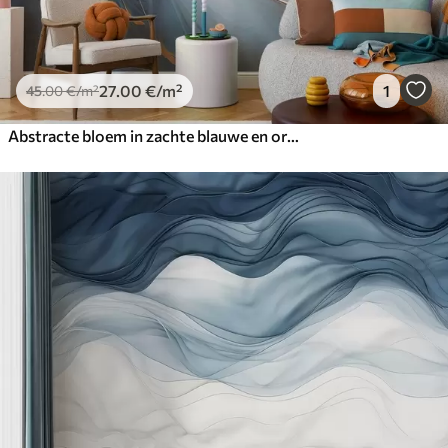
27
.00
€
/m²
1
45
.00
€
/m²
Abstracte bloem in zachte blauwe en oranje tinten