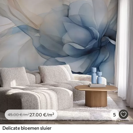
27
.00
€
/m²
5
45
.00
€
/m²
Delicate bloemen sluier