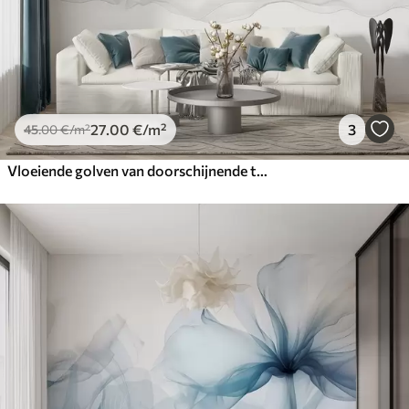
27
.00
€
/m²
3
45
.00
€
/m²
Vloeiende golven van doorschijnende texturen in donkerblauw, lichtblauw en wit op een lichte achtergrond