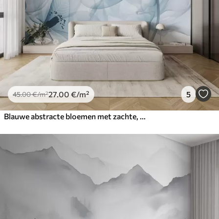
27
.00
€
/m²
5
45
.00
€
/m²
Blauwe abstracte bloemen met zachte, doorschijnende bloemblaadjes en delicate details, tegen een witte achtergrond