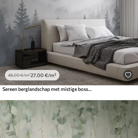
27
.00
€
/m²
45
.00
€
/m²
Sereen berglandschap met mistige bossen in zachte grijze en blauwe tinten