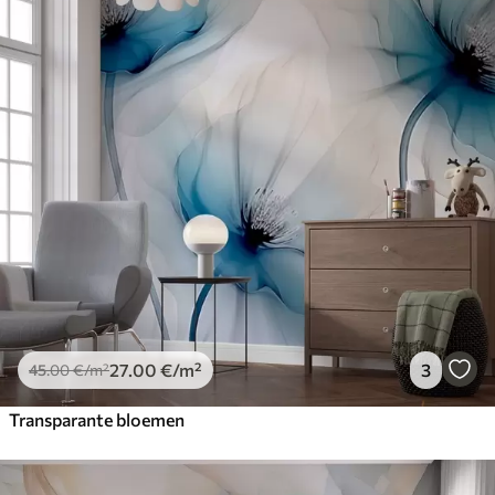
27
.00
€
/m²
3
45
.00
€
/m²
Transparante bloemen