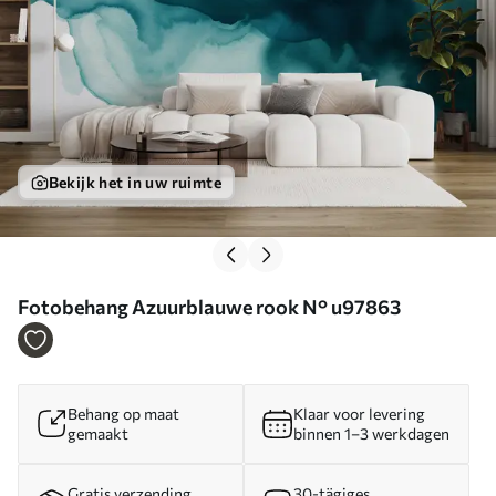
Bekijk het in uw ruimte
Fotobehang Azuurblauwe rook N° u97863
Behang op maat
Klaar voor levering
gemaakt
binnen 1–3 werkdagen
Gratis verzending
30-tägiges