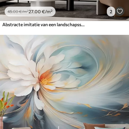
27
.00
€
/m²
2
45
.00
€
/m²
Abstracte imitatie van een landschapsschilderij met blauwe en witte penseelstreken, moderne stijl