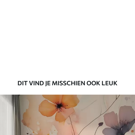
Standaard
45
.00
27
.00
€
/m²
Premium
56
.67
34
.00
€
/m²
Premium vinyl
65
.00
39
.00
€
/m²
DIT VIND JE MISSCHIEN OOK LEUK
Peel and Stick
81
.65
48
.99
€
/m²