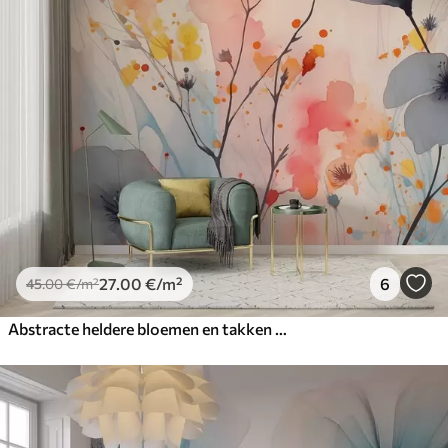
27
.00
€
/m²
6
45
.00
€
/m²
Abstracte heldere bloemen en takken met verfspatten natte aquarel