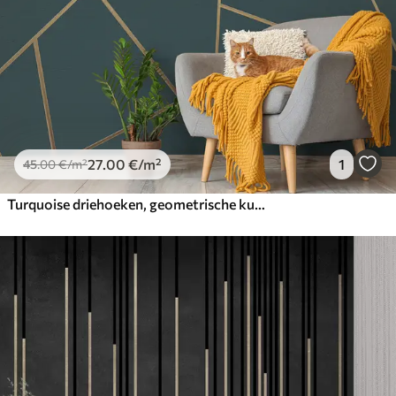
27
.00
€
/m²
1
45
.00
€
/m²
Turquoise driehoeken, geometrische kunst