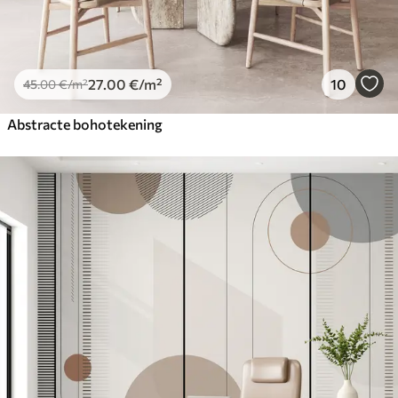
27
.00
€
/m²
10
45
.00
€
/m²
Abstracte bohotekening