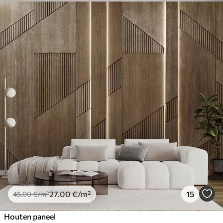
27
.00
€
/m²
15
45
.00
€
/m²
Houten paneel