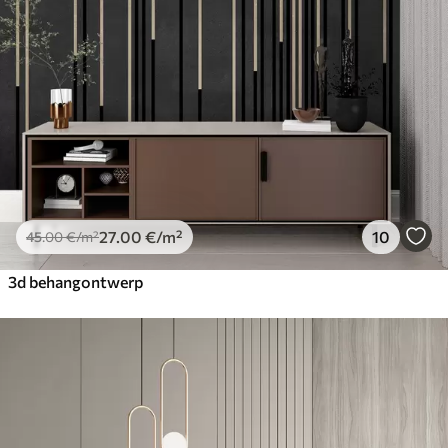
27
.00
€
/m²
10
45
.00
€
/m²
3d behangontwerp