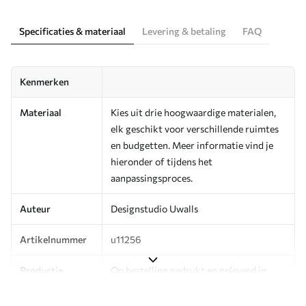
Specificaties & materiaal
Levering & betaling
FAQ
Kenmerken
Materiaal
Kies uit drie hoogwaardige materialen,
elk geschikt voor verschillende ruimtes
en budgetten. Meer informatie vind je
hieronder of tijdens het
aanpassingsproces.
Auteur
Designstudio Uwalls
Artikelnummer
u11256
Productie
Op bestelling gedrukt en geleverd in
rollen tot 50 cm breed.