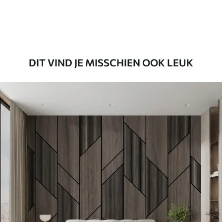
Premium vinyl
65
.00
39
.00
€
/m²
DIT VIND JE MISSCHIEN OOK LEUK
Peel and Stick
81
.65
48
.99
€
/m²