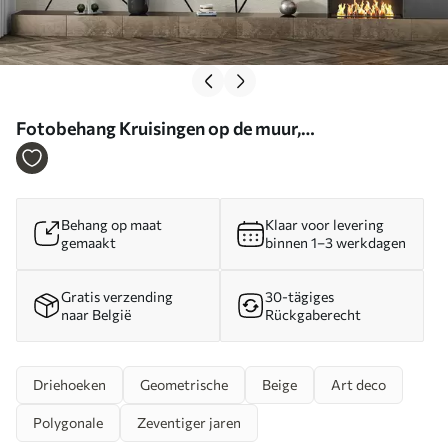
Fotobehang Kruisingen op de muur,
minimalistische stijl N° u11256
Behang op maat
Klaar voor levering
gemaakt
binnen 1–3 werkdagen
Gratis verzending
30-tägiges
naar België
Rückgaberecht
Driehoeken
Geometrische
Beige
Art deco
Polygonale
Zeventiger jaren