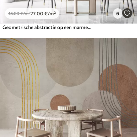
27
.00
€
/m²
6
45
.00
€
/m²
Geometrische abstractie op een marmeren achtergrond in pastelkleuren