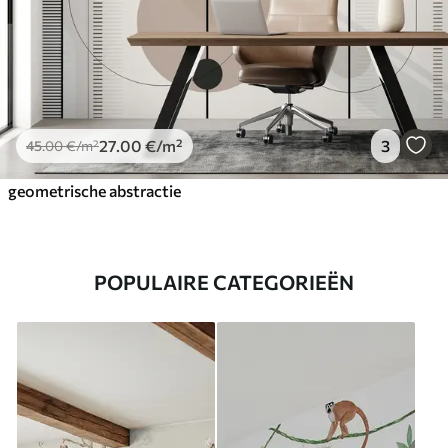
27
.00
€
/m²
3
45
.00
€
/m²
geometrische abstractie
POPULAIRE CATEGORIEËN