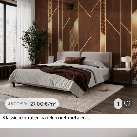
27
.00
€
/m²
1
45
.00
€
/m²
Klassieke houten panelen met metalen decoratieve inzetstukken