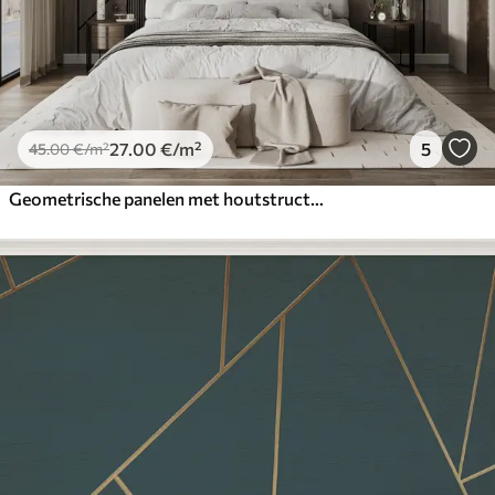
27
.00
€
/m²
5
45
.00
€
/m²
Geometrische panelen met houtstructuur