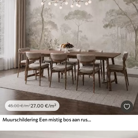
27
.00
€
/m²
45
.00
€
/m²
Muurschildering Een mistig bos aan rustig water in zachte, natuurlijke pasteltinten