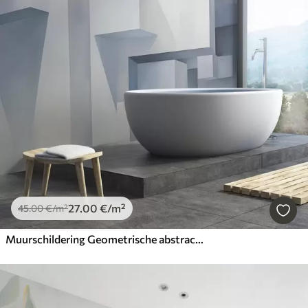
27
.00
€
/m²
45
.00
€
/m²
Muurschildering Geometrische abstractie