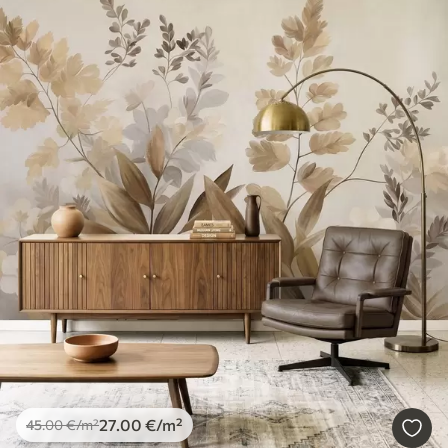
27
.00
€
/m²
45
.00
€
/m²