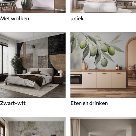
Met wolken
uniek
Zwart-wit
Eten en drinken