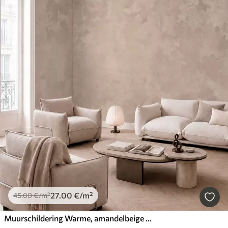
27
.00
€
/m²
45
.00
€
/m²
Muurschildering Warme, amandelbeige textuur met zachte, natuurlijke kleurovergangen