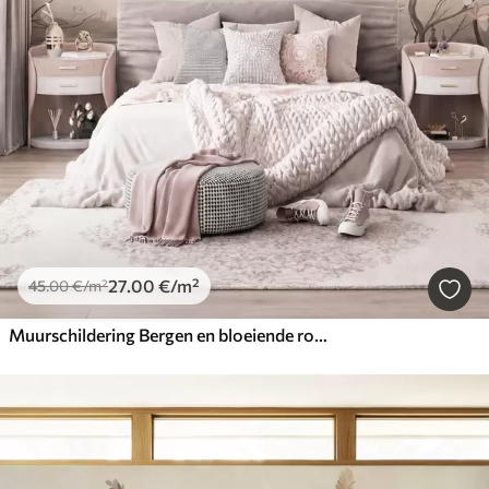
27
.00
€
/m²
45
.00
€
/m²
Muurschildering Bergen en bloeiende roze magnoliatakken, een landschap met veel textuur