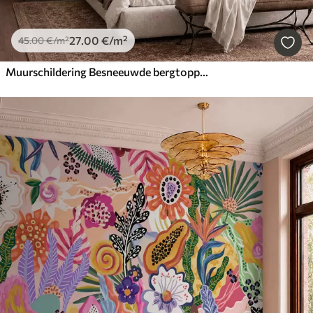
27
.00
€
/m²
45
.00
€
/m²
Muurschildering Besneeuwde bergtoppen en een rustig meer met een spiegelgladde weerspiegeling