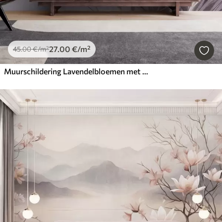
27
.00
€
/m²
45
.00
€
/m²
Muurschildering Lavendelbloemen met lange stelen en bladeren, kunstwerk met een zachte pastelachtige textuur