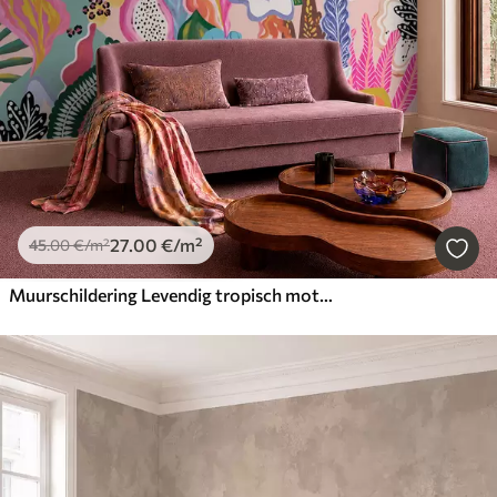
27
.00
€
/m²
45
.00
€
/m²
Muurschildering Levendig tropisch motief met bloemen, bladeren en kleurrijke vruchten