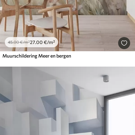
27
.00
€
/m²
45
.00
€
/m²
Muurschildering Meer en bergen