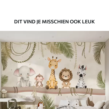
Premium vinyl
65
.00
39
.00
€
/m²
DIT VIND JE MISSCHIEN OOK LEUK
Peel and Stick
81
.65
48
.99
€
/m²