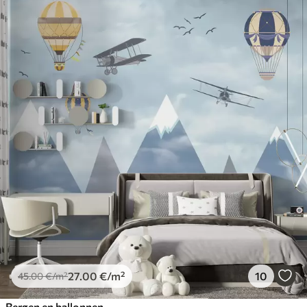
27
.00
€
/m²
10
45
.00
€
/m²
Bergen en ballonnen