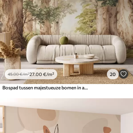
27
.00
€
/m²
20
45
.00
€
/m²
Bospad tussen majestueuze bomen in aquarelstijl