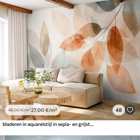
27
.00
€
/m²
48
45
.00
€
/m²
bladeren in aquarelstijl in sepia- en grijstinten