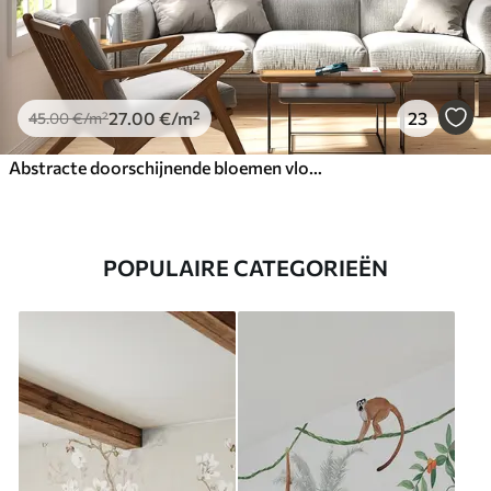
27
.00
€
/m²
23
45
.00
€
/m²
Abstracte doorschijnende bloemen vloeibaar aquarel
POPULAIRE CATEGORIEËN