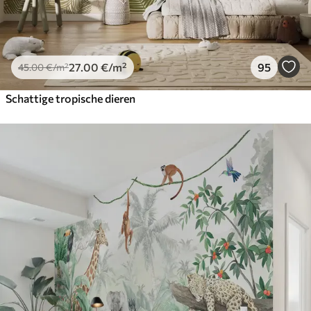
27
.00
€
/m²
95
45
.00
€
/m²
Schattige tropische dieren