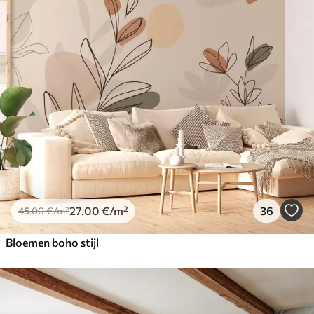
27
.00
€
/m²
36
45
.00
€
/m²
Bloemen boho stijl