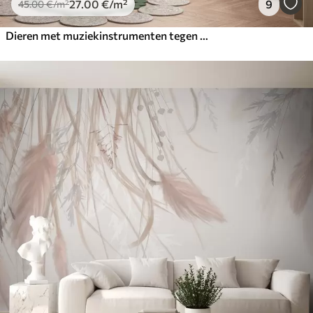
27
.00
€
/m²
9
45
.00
€
/m²
Dieren met muziekinstrumenten tegen een tropisch landschap