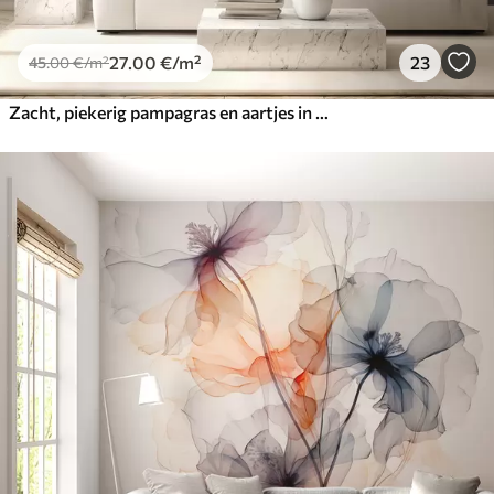
27
.00
€
/m²
23
45
.00
€
/m²
Zacht, piekerig pampagras en aartjes in beige en roze tinten tegen een lichte achtergrond