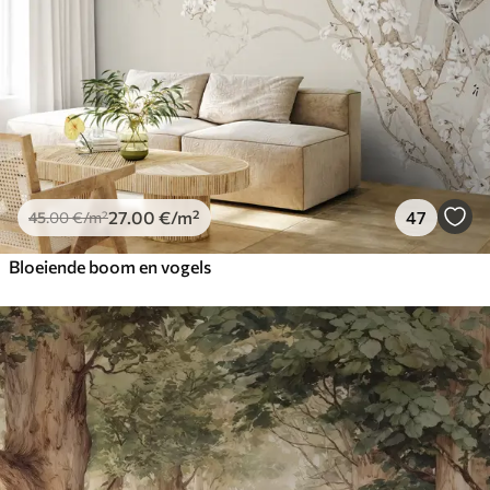
27
.00
€
/m²
47
45
.00
€
/m²
Bloeiende boom en vogels