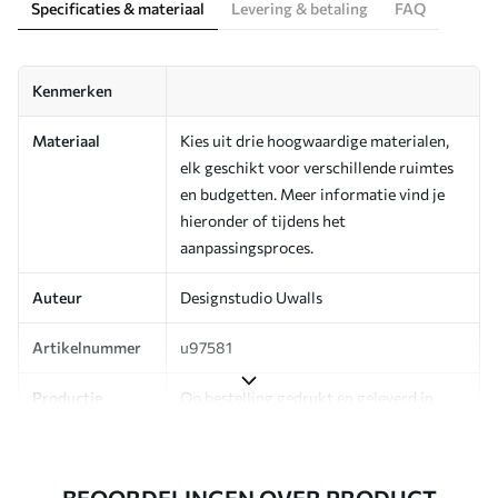
Specificaties & materiaal
Levering & betaling
FAQ
Kenmerken
Materiaal
Kies uit drie hoogwaardige materialen,
elk geschikt voor verschillende ruimtes
en budgetten. Meer informatie vind je
hieronder of tijdens het
aanpassingsproces.
Auteur
Designstudio Uwalls
Artikelnummer
u97581
Productie
Op bestelling gedrukt en geleverd in
rollen tot 50 cm breed.
Aanvullend
Beschikbaar met Vernislaag en/of
BEOORDELINGEN OVER PRODUCT