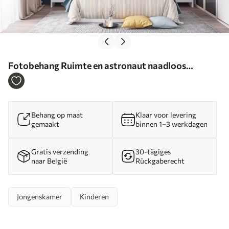
Fotobehang Ruimte en astronaut naadloos
patroon N° u97581
Behang op maat
Klaar voor levering
gemaakt
binnen 1–3 werkdagen
Gratis verzending
30-tägiges
naar België
Rückgaberecht
Jongenskamer
Kinderen