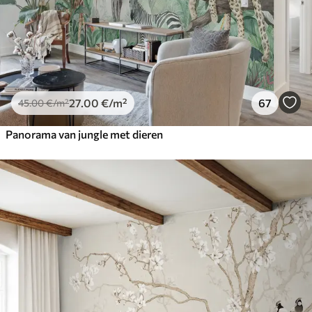
27
.00
€
/m²
67
45
.00
€
/m²
Panorama van jungle met dieren