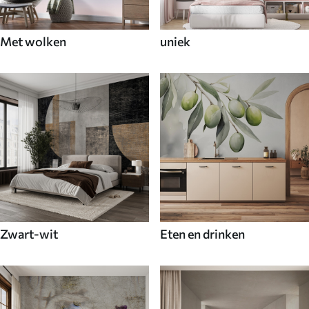
Met wolken
uniek
Zwart-wit
Eten en drinken