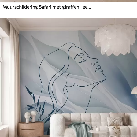
Muurschildering Safari met giraffen, leeuwen, zebra’s en tropische bomen