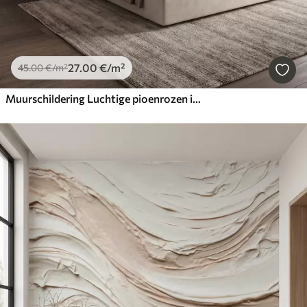
27
.00
€
/m²
45
.00
€
/m²
Muurschildering Luchtige pioenrozen in zachte, poederbeige tinten