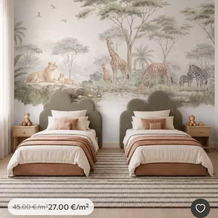
27
.00
€
/m²
45
.00
€
/m²