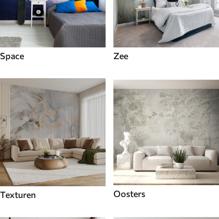
Space
Zee
Oosters
Texturen