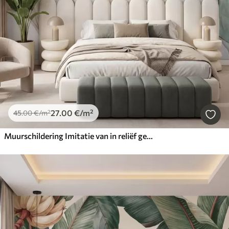
27
.00
€
/m²
45
.00
€
/m²
Muurschildering Imitatie van in reliëf gegoten, fijne beige-groene blaadjes