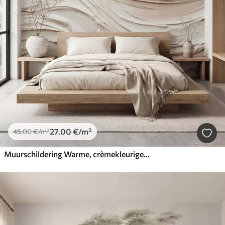
27
.00
€
/m²
45
.00
€
/m²
Muurschildering Warme, crèmekleurige en perzikkleurige golven die structuurpleister nabootsen, abstract