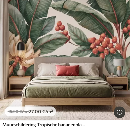
27
.00
€
/m²
45
.00
€
/m²
Muurschildering Tropische bananenbladeren met trossen rode koffiebessen, in aquarelstijl