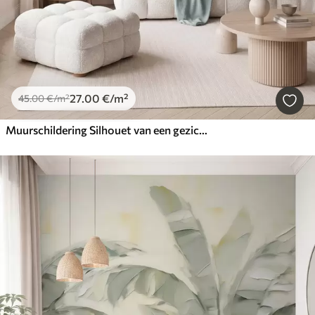
27
.00
€
/m²
45
.00
€
/m²
Muurschildering Silhouet van een gezicht tegen een abstracte achtergrond