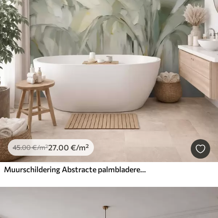
27
.00
€
/m²
45
.00
€
/m²
Muurschildering Abstracte palmbladeren, schilderijimitatie