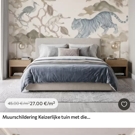
27
.00
€
/m²
45
.00
€
/m²
Muurschildering Keizerlijke tuin met dieren in oosterse stijl — aap, luipaard, tijger, pauw en reiger