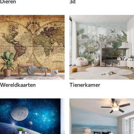
Dieren
3d
Wereldkaarten
Tienerkamer