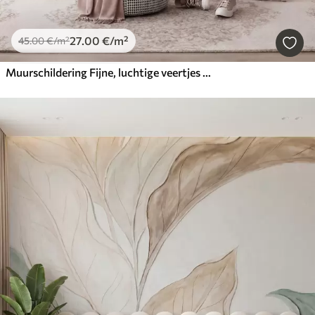
27
.00
€
/m²
45
.00
€
/m²
Muurschildering Fijne, luchtige veertjes in een perzikroze waas met een glans