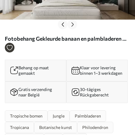
Fotobehang Gekleurde banaan en palmbladeren N°
u94155
Behang op maat
Klaar voor levering
gemaakt
binnen 1–3 werkdagen
Gratis verzending
30-tägiges
naar België
Rückgaberecht
Tropische bomen
Jungle
Palmbladeren
Tropicana
Botanische kunst
Philodendron