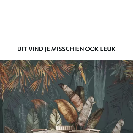
56
.67
34
.00
€
/m²
Premium vinyl
65
.00
39
.00
€
/m²
DIT VIND JE MISSCHIEN OOK LEUK
Peel and Stick
81
.65
48
.99
€
/m²