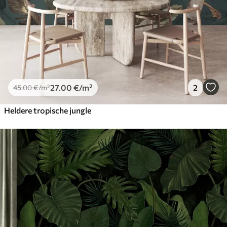
27
.00
€
/m²
2
45
.00
€
/m²
Heldere tropische jungle