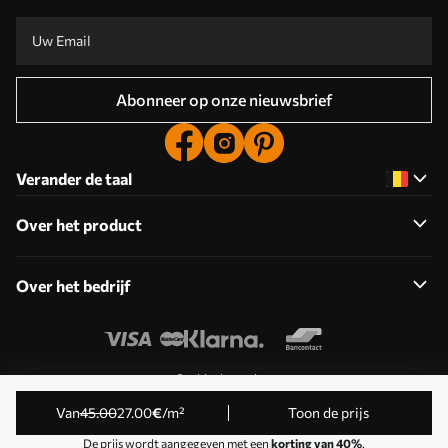
Abonneer op onze nieuwsbrief
Verander de taal
Over het product
Over het bedrijf
Cookies bewerken
© 2011-2026 Uwalls . Alle rechten voorbehouden. Beheerd
Van
45
.00
27
.00
€
/m²
Toon de prijs
door KLW Sp. z o.o. BTW-ID: PL9223057591.
De prijs wordt aangegeven met een
korting van 40%
.