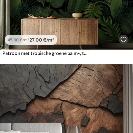
27
.00
€
/m²
45
.00
€
/m²
Patroon met tropische groene palm-, taro- en bananenbladeren