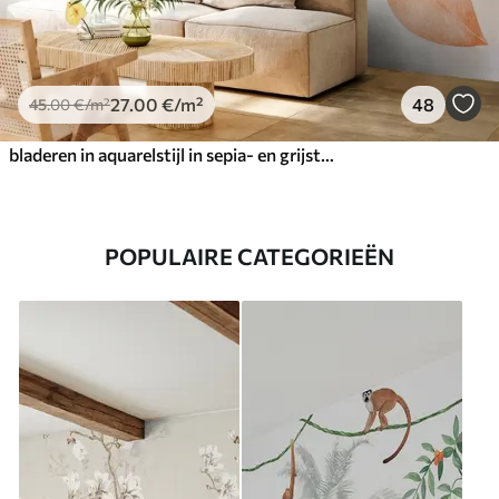
27
.00
€
/m²
48
45
.00
€
/m²
bladeren in aquarelstijl in sepia- en grijstinten
POPULAIRE CATEGORIEËN