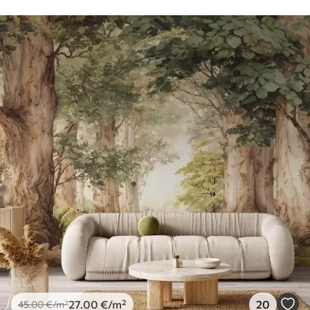
27
.00
€
/m²
20
45
.00
€
/m²