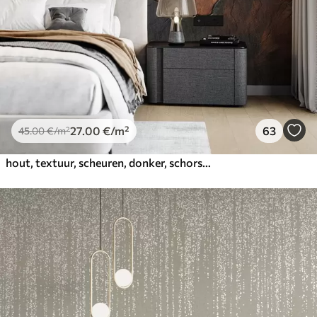
27
.00
€
/m²
63
45
.00
€
/m²
hout, textuur, scheuren, donker, schors, oppervlak