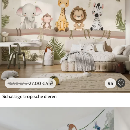
27
.00
€
/m²
95
45
.00
€
/m²
Schattige tropische dieren