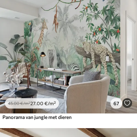
27
.00
€
/m²
67
45
.00
€
/m²
Panorama van jungle met dieren