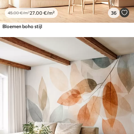
27
.00
€
/m²
36
45
.00
€
/m²
Bloemen boho stijl