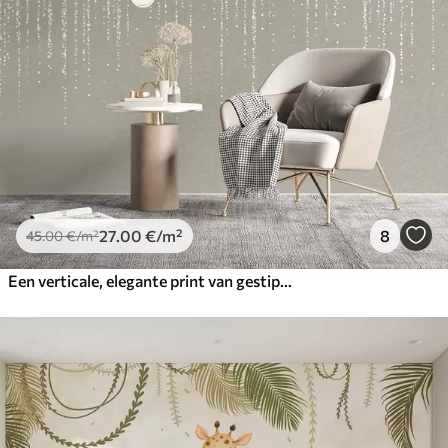
27
.00
€
/m²
8
45
.00
€
/m²
Een verticale, elegante print van gestippelde slingers op een beige achtergrond met structuur, die diepte en beweging creëert