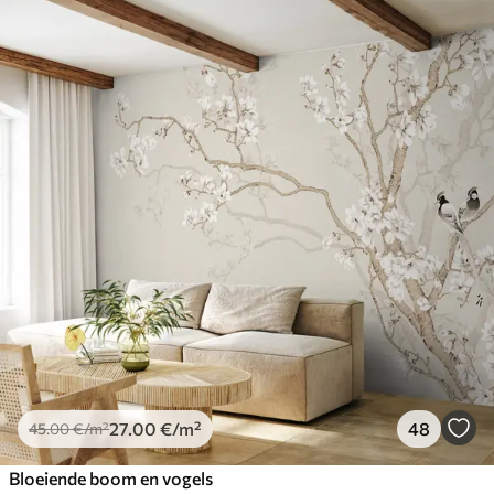
27
.00
€
/m²
48
45
.00
€
/m²
Bloeiende boom en vogels