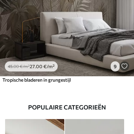
27
.00
€
/m²
9
45
.00
€
/m²
Tropische bladeren in grungestijl
POPULAIRE CATEGORIEËN