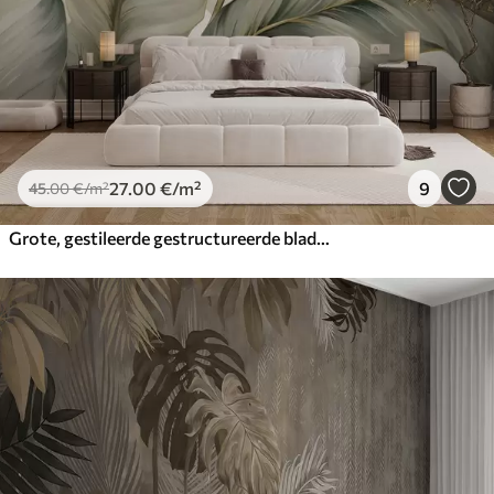
27
.00
€
/m²
9
45
.00
€
/m²
Grote, gestileerde gestructureerde bladeren met gedetailleerde nerven in verschillende tinten groen, crème en beige