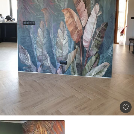
Standaard
45
.00
27
.00
€
/m²
Premium
56
.67
34
.00
€
/m²
Premium vinyl
65
.00
39
.00
€
/m²
Peel and Stick
81
.65
48
.99
€
/m²