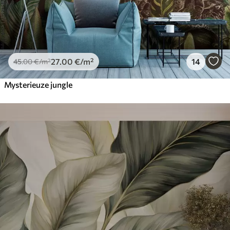
27
.00
€
/m²
14
45
.00
€
/m²
Mysterieuze jungle