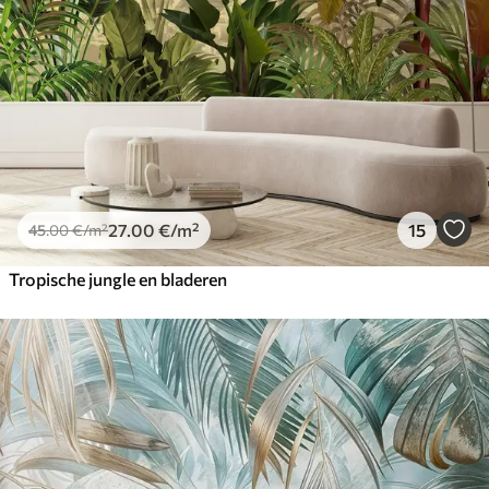
27
.00
€
/m²
15
45
.00
€
/m²
Tropische jungle en bladeren