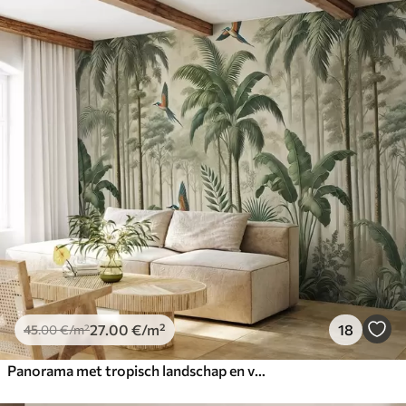
27
.00
€
/m²
18
45
.00
€
/m²
Panorama met tropisch landschap en vogels