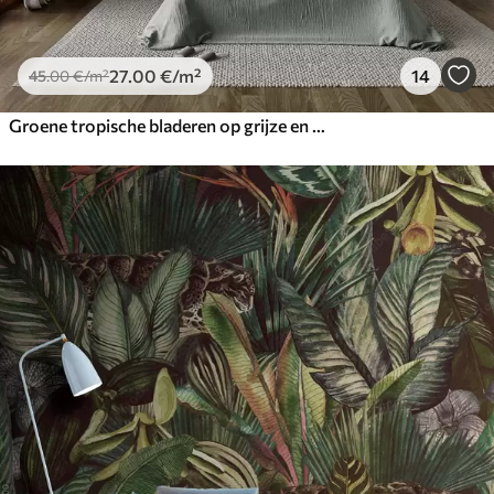
27
.00
€
/m²
14
45
.00
€
/m²
Groene tropische bladeren op grijze en witte achtergrond