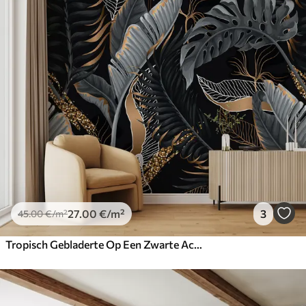
27
.00
€
/m²
3
45
.00
€
/m²
Tropisch Gebladerte Op Een Zwarte Achtergrond