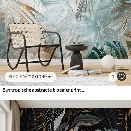
27
.00
€
/m²
1
45
.00
€
/m²
Een tropische abstracte bloemenprint met grote palmbladeren in blauw- en beigetinten creëert een weelderige sfeer