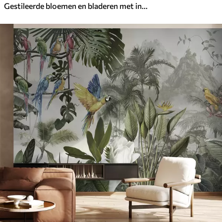
Gestileerde bloemen en bladeren met ingewikkeld lijnwerk in groenblauwe en gele tinten op donkere achtergrond