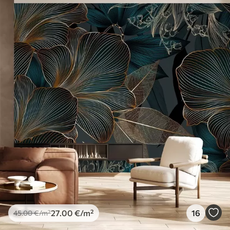
27
.00
€
/m²
16
45
.00
€
/m²