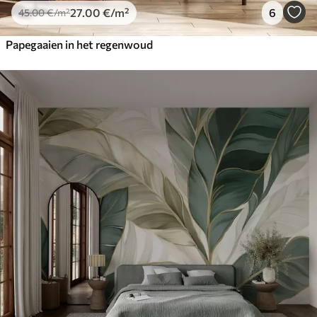
27
.00
€
/m²
6
45
.00
€
/m²
Papegaaien in het regenwoud