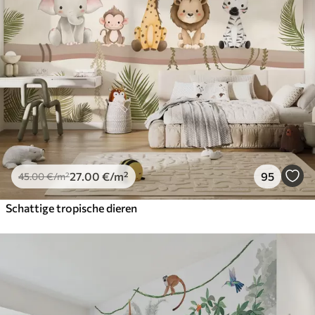
27
.00
€
/m²
95
45
.00
€
/m²
Schattige tropische dieren