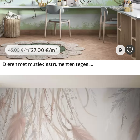
27
.00
€
/m²
9
45
.00
€
/m²
Dieren met muziekinstrumenten tegen een tropisch landschap