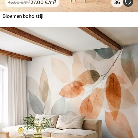
27
.00
€
/m²
36
45
.00
€
/m²
Bloemen boho stijl