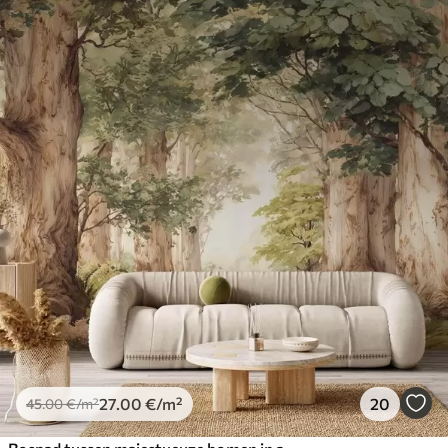
27
.00
€
/m²
20
45
.00
€
/m²