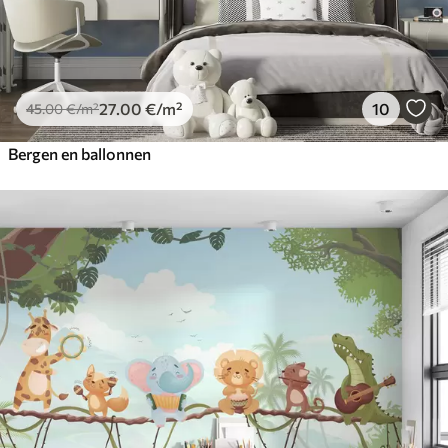
27
.00
€
/m²
10
45
.00
€
/m²
Bergen en ballonnen