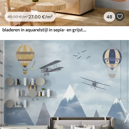
27
.00
€
/m²
48
45
.00
€
/m²
bladeren in aquarelstijl in sepia- en grijstinten