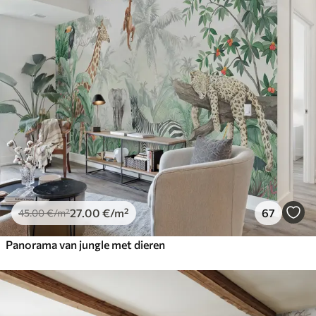
27
.00
€
/m²
67
45
.00
€
/m²
Panorama van jungle met dieren