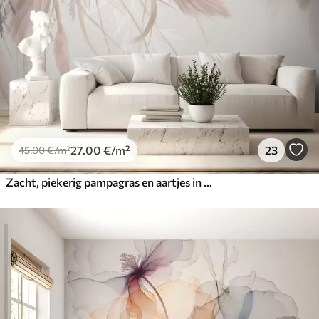
27
.00
€
/m²
23
45
.00
€
/m²
Zacht, piekerig pampagras en aartjes in beige en roze tinten tegen een lichte achtergrond