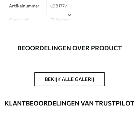
Artikelnummer
u98177v1
Oppervlak
Zijdeglans.
Productie
Op bestelling gedrukt en geleverd in
rollen tot 50 cm breed.
BEOORDELINGEN OVER PRODUCT
Aanvullend
Beschikbaar met Vernislaag en/of
behanglijm.
Reiniging
Kan voorzichtig worden gereinigd met
BEKIJK ALLE GALERIJ
een zachte spons. Fotobehang met een
Vernislaag kan met water worden
gereinigd.
KLANTBEOORDELINGEN VAN TRUSTPILOT
Toepassingsmethode
Naadloze toepassing
Beschikbare materialen