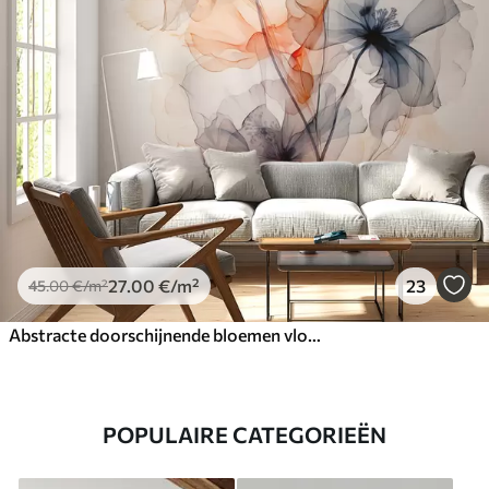
27
.00
€
/m²
23
45
.00
€
/m²
Abstracte doorschijnende bloemen vloeibaar aquarel
POPULAIRE CATEGORIEËN