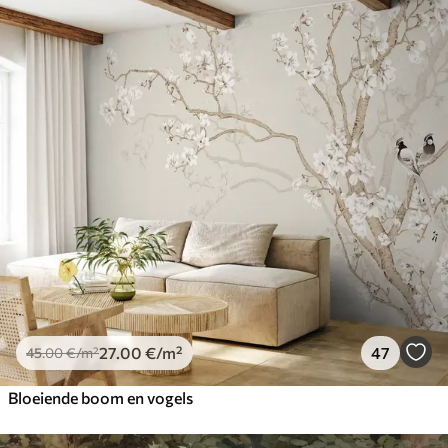
27
.00
€
/m²
47
45
.00
€
/m²
Bloeiende boom en vogels